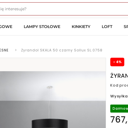
OGOWE
LAMPY STOŁOWE
KINKIETY
LOFT
S
ESNE
>
Żyrandol SKALA 50 czarny Sollux SL.0758
- 4%
ŻYRAN
Kod pro
Wysyłka
Darmow
767,