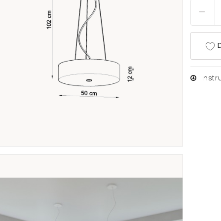
D
Inst