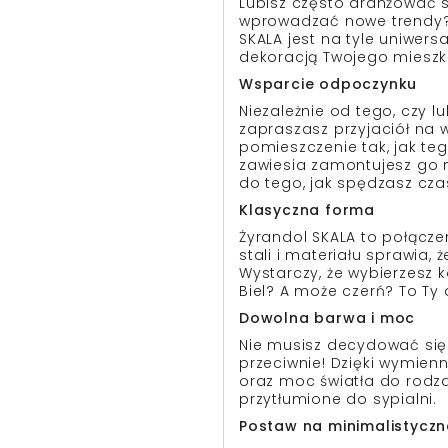
Lubisz często aranżować s
wprowadzać nowe trendy?
SKALA jest na tyle uniwers
dekoracją Twojego mieszk
Wsparcie odpoczynku
Niezależnie od tego, czy l
zapraszasz przyjaciół na w
pomieszczenie tak, jak te
zawiesia zamontujesz go n
do tego, jak spędzasz cza
Klasyczna forma
Żyrandol SKALA to połącze
stali i materiału sprawia,
Wystarczy, że wybierzesz k
Biel? A może czerń? To Ty
Dowolna barwa i moc
Nie musisz decydować się 
przeciwnie! Dzięki wymie
oraz moc światła do rodza
przytłumione do sypialni.
Postaw na minimalistyczn