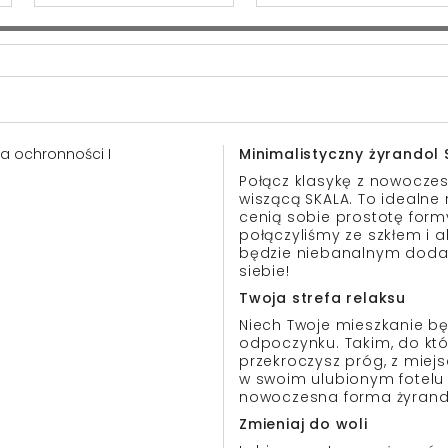
asa ochronności I
Minimalistyczny żyrandol
Połącz klasykę z nowocze
wiszącą SKALA. To idealne 
cenią sobie prostotę formy
połączyliśmy ze szkłem i 
będzie niebanalnym dodatk
siebie!
Twoja strefa relaksu
Niech Twoje mieszkanie b
odpoczynku. Takim, do któr
przekroczysz próg, z miejs
w swoim ulubionym fotelu 
nowoczesna forma żyrando
Zmieniaj do woli