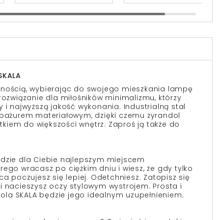
 SKALA
snością, wybierając do swojego mieszkania lampę
rozwiązanie dla miłośników minimalizmu, którzy
 i najwyższą jakość wykonania. Industrialną stal
abażurem materiałowym, dzięki czemu żyrandol
iem do większości wnętrz. Zaproś ją także do
ędzie dla Ciebie najlepszym miejscem
ego wracasz po ciężkim dniu i wiesz, że gdy tylko
ca poczujesz się lepiej. Odetchniesz. Zatopisz się
i nacieszysz oczy stylowym wystrojem. Prosta i
la SKALA będzie jego idealnym uzupełnieniem.