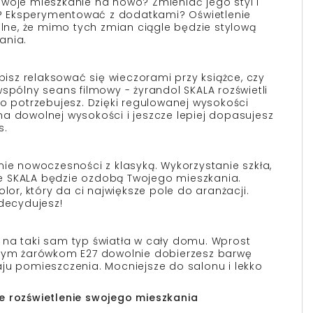
woje mieszkanie na nowo? Zmieniać jego styl i
 Eksperymentować z dodatkami? Oświetlenie
alne, że mimo tych zmian ciągle będzie stylową
ania.
ubisz relaksować się wieczorami przy książce, czy
spólny seans filmowy - żyrandol SKALA rozświetli
go potrzebujesz. Dzięki regulowanej wysokości
a dowolnej wysokości i jeszcze lepiej dopasujesz
s.
nie nowoczesności z klasyką. Wykorzystanie szkła,
 że SKALA będzie ozdobą Twojego mieszkania.
olor, który da ci największe pole do aranżacji.
 decydujesz!
na taki sam typ światła w cały domu. Wprost
nnym żarówkom E27 dowolnie dobierzesz barwę
ju pomieszczenia. Mocniejsze do salonu i lekko
e rozświetlenie swojego mieszkania