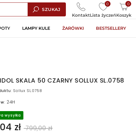
0
0
SZUKAJ
Kontakt
Lista życzeń
Koszyk
POTY
LAMPY KULE
ŻARÓWKI
BESTSELLERY
DOL SKALA 50 CZARNY SOLLUX SL.0758
duktu
:
Sollux SL.0758
24H
 w
:
a wysyłka
04 zł
799,00 zł