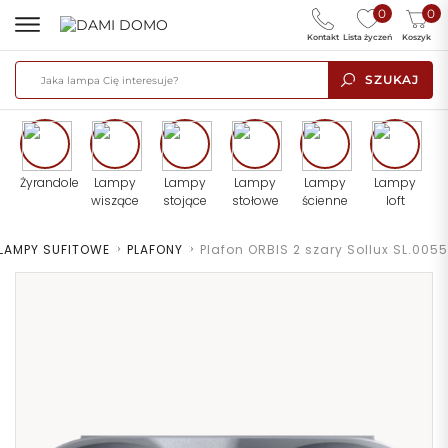
0
0
Kontakt
Lista życzeń
Koszyk
SZUKAJ
Żyrandole
Lampy
Lampy
Lampy
Lampy
Lampy
wiszące
stojące
stołowe
ścienne
loft
LAMPY SUFITOWE
>
PLAFONY
>
Plafon ORBIS 2 szary Sollux SL.0055