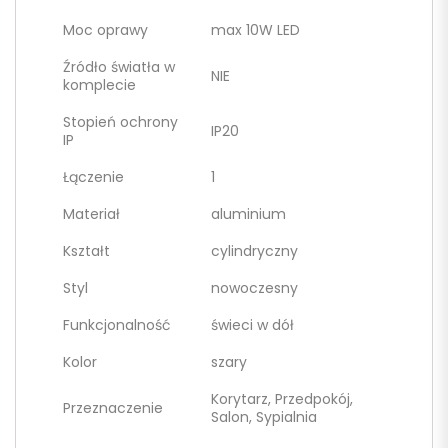
Moc oprawy
max 10W LED
Źródło światła w
NIE
komplecie
Stopień ochrony
IP20
IP
Łączenie
1
Materiał
aluminium
Kształt
cylindryczny
Styl
nowoczesny
Funkcjonalność
świeci w dół
Kolor
szary
Korytarz, Przedpokój,
Przeznaczenie
Salon, Sypialnia