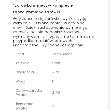
*żarówka nie jest w komplecie
Łatwa wymiana żarówki
Gdy zepsuje się żarówka, wystarczy ją
wymienić - szybko, tanio i w dowolnej
chwili. Dzięki zastosowaniu wymiennych
żarówek led, nie ponosisz kosztów
wymiany całej lampy, jak ma to miejsce w
przypadku modułów ledowych.
Ekonomiczne i wygodne rozwiązanie.
Seria
Deep Space
Kolekcja
Orbis
Gwarancja
5 lat
Waga
1.4
Oprawka źródła
GU10
światła
Ilość żródeł
2
światła