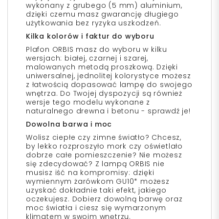
wykonany z grubego (5 mm) aluminium,
dzięki czemu masz gwarancję długiego
użytkowania bez ryzyka uszkodzeń.
Kilka kolorów i faktur do wyboru
Plafon ORBIS masz do wyboru w kilku
wersjach: białej, czarnej i szarej,
malowanych metodą proszkową. Dzięki
uniwersalnej, jednolitej kolorystyce możesz
z łatwością dopasować lampę do swojego
wnętrza. Do Twojej dyspozycji są również
wersje tego modelu wykonane z
naturalnego drewna i betonu - sprawdź je!
Dowolna barwa i moc
Wolisz ciepłe czy zimne światło? Chcesz,
by lekko rozproszyło mork czy oświetlało
dobrze całe pomieszczenie? Nie możesz
się zdecydować? Z lampą ORBIS nie
musisz iść na kompromisy: dzięki
wymiennym żarówkom GU10* możesz
uzyskać dokładnie taki efekt, jakiego
oczekujesz. Dobierz dowolną barwę oraz
moc światła i ciesz się wymarzonym
klimatem w swoim wnętrzu.