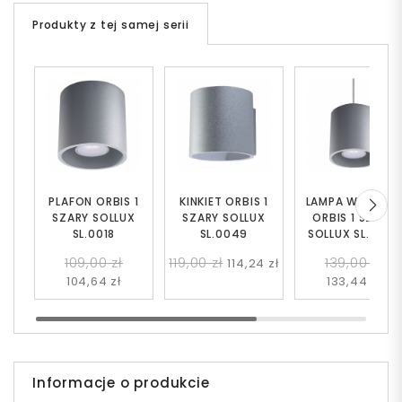
Produkty z tej samej serii
PLAFON ORBIS 1
KINKIET ORBIS 1
LAMPA WISZĄC
SZARY SOLLUX
SZARY SOLLUX
ORBIS 1 SZARY
SL.0018
SL.0049
SOLLUX SL.0052
109,00 zł
119,00 zł
139,00 zł
114,24 zł
104,64 zł
133,44 zł
Informacje o produkcie