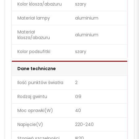
Kolor klosza/abażuru
szary
Materiał lampy
aluminium
Materiał
aluminium
klosza/abażuru
Kolor podsufitki
szary
Dane techniczne
Ilość punktów światła
2
Rodzaj gwintu
G9
Moc oprawki(W)
40
Napięcie(V)
220-240
Stopień szczelności
IP20