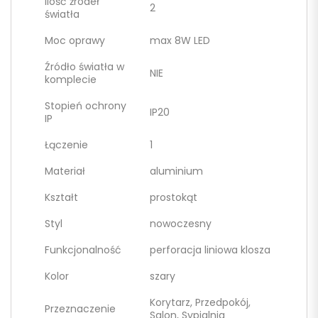
Ilość żródeł
2
światła
Moc oprawy
max 8W LED
Źródło światła w
NIE
komplecie
Stopień ochrony
IP20
IP
Łączenie
1
Materiał
aluminium
Kształt
prostokąt
Styl
nowoczesny
Funkcjonalność
perforacja liniowa klosza
Kolor
szary
Korytarz, Przedpokój,
Przeznaczenie
Salon, Sypialnia