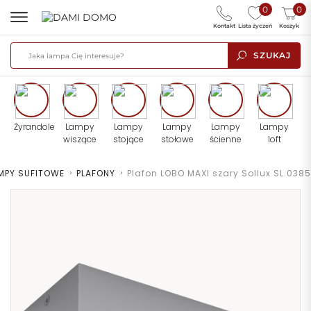
0
0
Kontakt
Lista życzeń
Koszyk
SZUKAJ
Żyrandole
Lampy
Lampy
Lampy
Lampy
Lampy
wiszące
stojące
stołowe
ścienne
loft
MPY SUFITOWE
>
PLAFONY
>
Plafon LOBO MAXI szary Sollux SL.0385