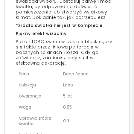
swoboda wyboru. Dostosuj barwę i moc
światła, by odpowiednio doświetlić
pomieszczenie lub stworzyć wyjątkowy
klimat. Dokładnie tak, jak potrzebujesz.
*źródło światła nie jest w komplecie
Piękny efekt wizualny
Plafon LOBO świeci w dół, ale blask sączy
się także przez liniową perforację w
bocznych ścianach klosza. Gdy go
zaświecisz, zamienisz cały sufit w
efektowną dekorację.
Seria
Deep Space
Kolekcja
Lobo
Gwarancja
5 lat
Waga
0.85
Oprawka źródła
G9
światła