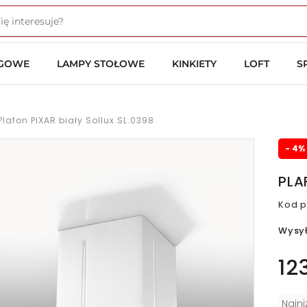
OGOWE
LAMPY STOŁOWE
KINKIETY
LOFT
S
Plafon PIXAR biały Sollux SL.0398
- 4%
PLA
Kod p
Wysy
12
Najn