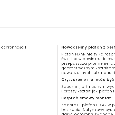
a ochronności I
Nowoczesny plafon z perf
Plafon PIXAR nie tylko roz
świetlne widowisko. Linio
przepuszcza promienie, da
geometrycznym kształtem 
nowoczesnych lub industri
Czyszczenie nie może być
Zapomnij o żmudnym wycie
i prosty kształt jak plafon 
Bezproblemowy montaż
Zainstaluj plafon PIXAR w 
bez kucia. Natynkowy sys
dając ogromną swobodę a