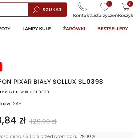
0
0
SZUKAJ
Kontakt
Lista życzeń
Koszyk
POTY
LAMPY KULE
ŻARÓWKI
BESTSELLERY
FON PIXAR BIAŁY SOLLUX SL.0398
roduktu
:
Sollux SL.0398
24H
łka w
:
3,84 zł
129,00 zł
iższa cena z 30 dni przed promocją:
129,00 zł