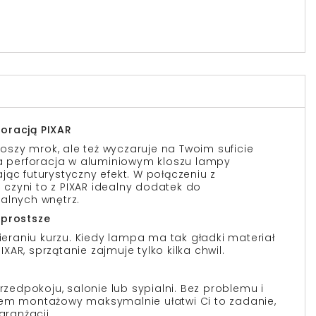
oracją PIXAR
proszy mrok, ale też wyczaruje na Twoim suficie
wa perforacja w aluminiowym kloszu lampy
jąc futurystyczny efekt. W połączeniu z
czyni to z PIXAR idealny dodatek do
alnych wnętrz.
 prostsze
raniu kurzu. Kiedy lampa ma tak gładki materiał
PIXAR, sprzątanie zajmuje tylko kilka chwil.
przedpokoju, salonie lub sypialni. Bez problemu i
tem montażowy maksymalnie ułatwi Ci to zadanie,
ranżacji.