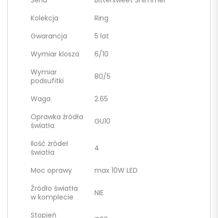
Kolekcja
Ring
Gwarancja
5 lat
Wymiar klosza
6/10
Wymiar
80/5
podsufitki
Waga
2.65
Oprawka źródła
GU10
światła
Ilość żródeł
4
światła
Moc oprawy
max 10W LED
Źródło światła
NIE
w komplecie
Stopień