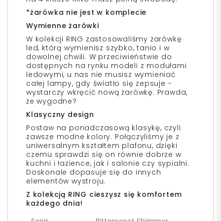
*żarówka nie jest w komplecie
Wymienne żarówki
W kolekcji RING zastosowaliśmy żarówkę
led, którą wymienisz szybko, tanio i w
dowolnej chwili. W przeciwieństwie do
dostępnych na rynku modeli z modułami
ledowymi, u nas nie musisz wymieniać
całej lampy, gdy światło się zepsuje -
wystarczy wkręcić nową żarówkę. Prawda,
że wygodne?
Klasyczny design
Postaw na ponadczasową klasykę, czyli
zawsze modne kolory. Połączyliśmy je z
uniwersalnym kształtem plafonu, dzięki
czemu sprawdzi się on równie dobrze w
kuchni i łazience, jak i salonie czy sypialni.
Doskonale dopasuje się do innych
elementów wystroju.
Z kolekcją RING cieszysz się komfortem
każdego dnia!
Seria
Bittersweet Shimmer