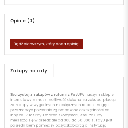
Opinie (0)
Bądź pierwszym, który doda opinię!
Zakupy na raty
Skorzystaj z zakupów z ratami z PayU!
W naszym sklepie
internetowym masz możliwość dokonania zakupu, płacąc
za zakupy w wygodnych miesięcznych ratach, mogąc
przeznaczyć pozostałe zgromadzone oszczędności na
inny cel. Z rat PayU można skorzystać, jeżeli zakupy
mieszczą się w przedziale od 300 do 50 000 zł. PayU jest
pośrednikiem pomiędzy pożyczkobiorcą a instytucją