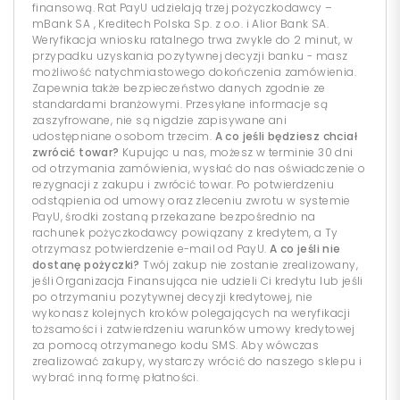
finansową. Rat PayU udzielają trzej pożyczkodawcy –
mBank SA , Kreditech Polska Sp. z o.o. i Alior Bank SA.
Weryfikacja wniosku ratalnego trwa zwykle do 2 minut, w
przypadku uzyskania pozytywnej decyzji banku - masz
możliwość natychmiastowego dokończenia zamówienia.
Zapewnia także bezpieczeństwo danych zgodnie ze
standardami branżowymi. Przesyłane informacje są
zaszyfrowane, nie są nigdzie zapisywane ani
udostępniane osobom trzecim.
A co jeśli będziesz chciał
zwrócić towar?
Kupując u nas, możesz w terminie 30 dni
od otrzymania zamówienia, wysłać do nas oświadczenie o
rezygnacji z zakupu i zwrócić towar. Po potwierdzeniu
odstąpienia od umowy oraz zleceniu zwrotu w systemie
PayU, środki zostaną przekazane bezpośrednio na
rachunek pożyczkodawcy powiązany z kredytem, a Ty
otrzymasz potwierdzenie e-mail od PayU.
A co jeśli nie
dostanę pożyczki?
Twój zakup nie zostanie zrealizowany,
jeśli Organizacja Finansująca nie udzieli Ci kredytu lub jeśli
po otrzymaniu pozytywnej decyzji kredytowej, nie
wykonasz kolejnych kroków polegających na weryfikacji
tożsamości i zatwierdzeniu warunków umowy kredytowej
za pomocą otrzymanego kodu SMS. Aby wówczas
zrealizować zakupy, wystarczy wrócić do naszego sklepu i
wybrać inną formę płatności.