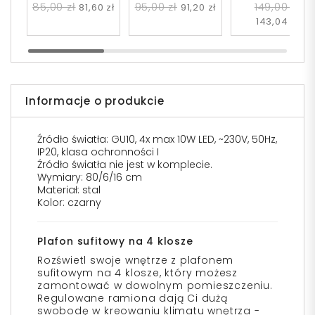
85,00 zł
95,00 zł
149,00 zł
81,60 zł
91,20 zł
143,04 zł
Informacje o produkcie
Źródło światła: GU10, 4x max 10W LED, ~230V, 50Hz,
IP20, klasa ochronności I
Źródło światła nie jest w komplecie.
Wymiary: 80/6/16 cm
Materiał: stal
Kolor: czarny
Plafon sufitowy na 4 klosze
Rozświetl swoje wnętrze z plafonem
sufitowym na 4 klosze, który możesz
zamontować w dowolnym pomieszczeniu.
Regulowane ramiona dają Ci dużą
swobodę w kreowaniu klimatu wnętrza -