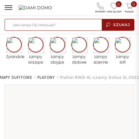
0
0
Kontakt
Lista życzeń
Koszyk
SZUKAJ
Żyrandole
Lampy
Lampy
Lampy
Lampy
Lampy
wiszące
stojące
stołowe
ścienne
loft
AMPY SUFITOWE
>
PLAFONY
>
Plafon RING 4L czarny Sollux SL.0332