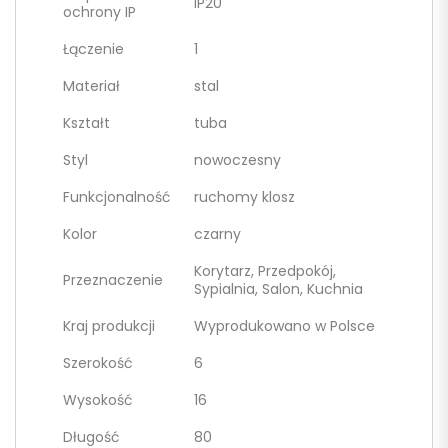
IP20
ochrony IP
Łączenie
1
Materiał
stal
Kształt
tuba
Styl
nowoczesny
Funkcjonalność
ruchomy klosz
Kolor
czarny
Korytarz, Przedpokój,
Przeznaczenie
Sypialnia, Salon, Kuchnia
Kraj produkcji
Wyprodukowano w Polsce
Szerokość
6
Wysokość
16
Długość
80