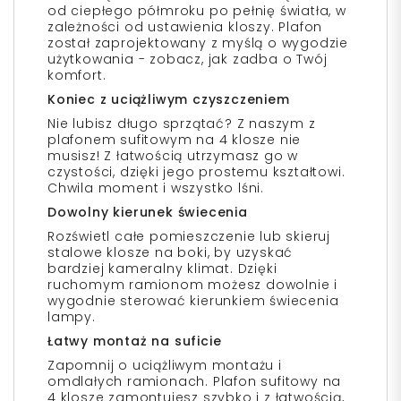
od ciepłego półmroku po pełnię światła, w
zależności od ustawienia kloszy. Plafon
został zaprojektowany z myślą o wygodzie
użytkowania - zobacz, jak zadba o Twój
komfort.
Koniec z uciążliwym czyszczeniem
Nie lubisz długo sprzątać? Z naszym z
plafonem sufitowym na 4 klosze nie
musisz! Z łatwością utrzymasz go w
czystości, dzięki jego prostemu kształtowi.
Chwila moment i wszystko lśni.
Dowolny kierunek świecenia
Rozświetl całe pomieszczenie lub skieruj
stalowe klosze na boki, by uzyskać
bardziej kameralny klimat. Dzięki
ruchomym ramionom możesz dowolnie i
wygodnie sterować kierunkiem świecenia
lampy.
Łatwy montaż na suficie
Zapomnij o uciążliwym montażu i
omdlałych ramionach. Plafon sufitowy na
4 klosze zamontujesz szybko i z łatwością,