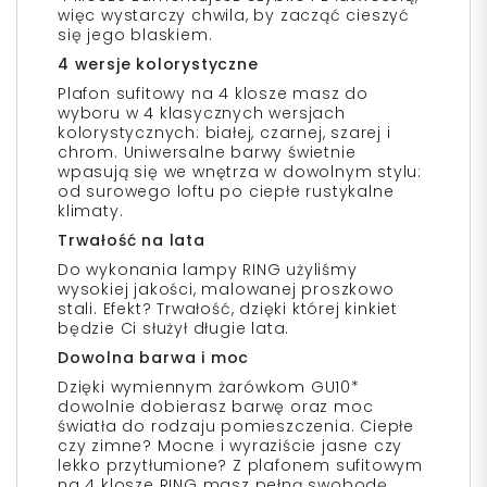
więc wystarczy chwila, by zacząć cieszyć
się jego blaskiem.
4 wersje kolorystyczne
Plafon sufitowy na 4 klosze masz do
wyboru w 4 klasycznych wersjach
kolorystycznych: białej, czarnej, szarej i
chrom. Uniwersalne barwy świetnie
wpasują się we wnętrza w dowolnym stylu:
od surowego loftu po ciepłe rustykalne
klimaty.
Trwałość na lata
Do wykonania lampy RING użyliśmy
wysokiej jakości, malowanej proszkowo
stali. Efekt? Trwałość, dzięki której kinkiet
będzie Ci służył długie lata.
Dowolna barwa i moc
Dzięki wymiennym żarówkom GU10*
dowolnie dobierasz barwę oraz moc
światła do rodzaju pomieszczenia. Ciepłe
czy zimne? Mocne i wyraziście jasne czy
lekko przytłumione? Z plafonem sufitowym
na 4 klosze RING masz pełną swobodę.