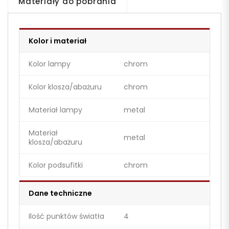
Materiały do pobrania
Kolor i materiał
Kolor lampy
chrom
Kolor klosza/abażuru
chrom
Materiał lampy
metal
Materiał
metal
klosza/abażuru
Kolor podsufitki
chrom
Dane techniczne
Ilość punktów światła
4