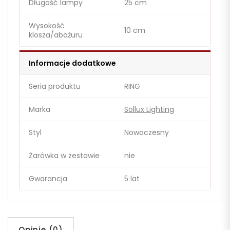
Długość lampy
25 cm
Wysokość
10 cm
klosza/abażuru
Informacje dodatkowe
Seria produktu
RING
Marka
Sollux Lighting
Styl
Nowoczesny
Żarówka w zestawie
nie
Gwarancja
5 lat
Opinie (0)