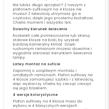
Nie lubisz długo sprzątać? Z naszym z
plafonem sufitowym na 4 klosze nie
musisz! Z łatwością utrzymasz go w
czystości, dzięki jego prostemu kształtowi.
Chwila moment i wszystko lśni.
Dowolny kierunek świecenia
Rozświetl całe pomieszczenie lub skieruj
stalowe klosze na boki, by uzyskać
bardziej kameralny klimat. Dzięki
ruchomym ramionom możesz dowolnie i
wygodnie sterować kierunkiem świecenia
lampy.
Łatwy montaż na suficie
Zapomnij o uciążliwym montażu i
omdlałych ramionach. Plafon sufitowy na
4 klosze zamontujesz szybko i z łatwością,
więc wystarczy chwila, by zacząć cieszyć
się jego blaskiem.
4 wersje kolorystyczne
Plafon sufitowy na 4 klosze masz do
wyboru w 4 klasycznych wersjach