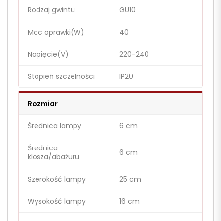
Rodzaj gwintu
GU10
Moc oprawki(W)
40
Napięcie(V)
220-240
Stopień szczelności
IP20
Rozmiar
Średnica lampy
6 cm
Średnica
6 cm
klosza/abażuru
Szerokość lampy
25 cm
Wysokość lampy
16 cm