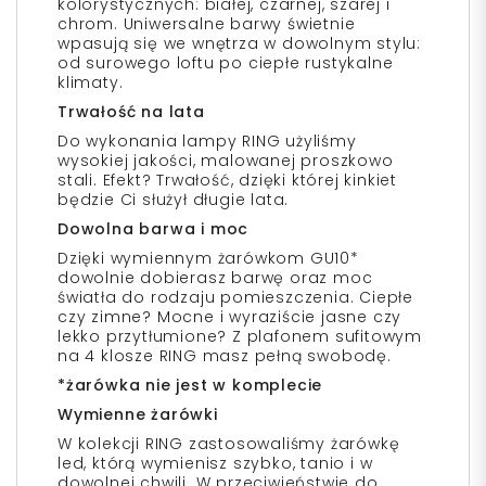
kolorystycznych: białej, czarnej, szarej i
chrom. Uniwersalne barwy świetnie
wpasują się we wnętrza w dowolnym stylu:
od surowego loftu po ciepłe rustykalne
klimaty.
Trwałość na lata
Do wykonania lampy RING użyliśmy
wysokiej jakości, malowanej proszkowo
stali. Efekt? Trwałość, dzięki której kinkiet
będzie Ci służył długie lata.
Dowolna barwa i moc
Dzięki wymiennym żarówkom GU10*
dowolnie dobierasz barwę oraz moc
światła do rodzaju pomieszczenia. Ciepłe
czy zimne? Mocne i wyraziście jasne czy
lekko przytłumione? Z plafonem sufitowym
na 4 klosze RING masz pełną swobodę.
*żarówka nie jest w komplecie
Wymienne żarówki
W kolekcji RING zastosowaliśmy żarówkę
led, którą wymienisz szybko, tanio i w
dowolnej chwili. W przeciwieństwie do