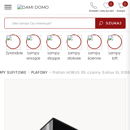
0
0
Kontakt
Lista życzeń
Koszyk
SZUKAJ
Żyrandole
Lampy
Lampy
Lampy
Lampy
Lampy
wiszące
stojące
stołowe
ścienne
loft
MPY SUFITOWE
>
PLAFONY
>
Plafon HORUS 35 czarny Sollux SL.0136