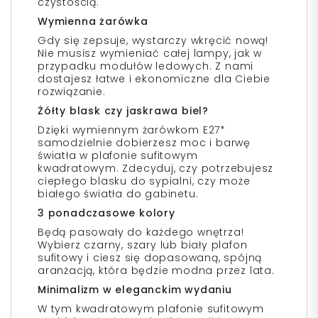
czystością.
Wymienna żarówka
Gdy się zepsuje, wystarczy wkręcić nową!
Nie musisz wymieniać całej lampy, jak w
przypadku modułów ledowych. Z nami
dostajesz łatwe i ekonomiczne dla Ciebie
rozwiązanie.
Żółty blask czy jaskrawa biel?
Dzięki wymiennym żarówkom E27*
samodzielnie dobierzesz moc i barwę
światła w plafonie sufitowym
kwadratowym. Zdecyduj, czy potrzebujesz
ciepłego blasku do sypialni, czy może
białego światła do gabinetu.
3 ponadczasowe kolory
Będą pasowały do każdego wnętrza!
Wybierz czarny, szary lub biały plafon
sufitowy i ciesz się dopasowaną, spójną
aranżacją, która będzie modna przez lata.
Minimalizm w eleganckim wydaniu
W tym kwadratowym plafonie sufitowym