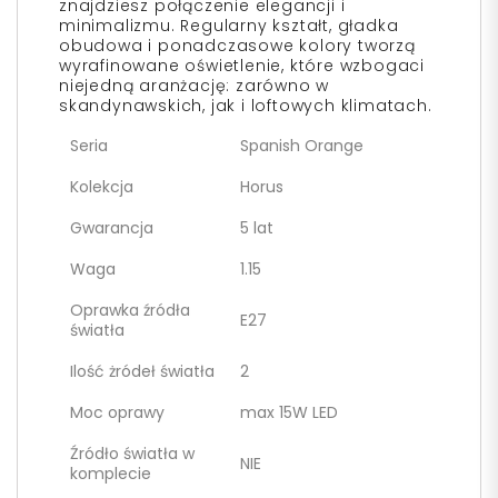
znajdziesz połączenie elegancji i
minimalizmu. Regularny kształt, gładka
obudowa i ponadczasowe kolory tworzą
wyrafinowane oświetlenie, które wzbogaci
niejedną aranżację: zarówno w
skandynawskich, jak i loftowych klimatach.
Seria
Spanish Orange
Kolekcja
Horus
Gwarancja
5 lat
Waga
1.15
Oprawka źródła
E27
światła
Ilość żródeł światła
2
Moc oprawy
max 15W LED
Źródło światła w
NIE
komplecie