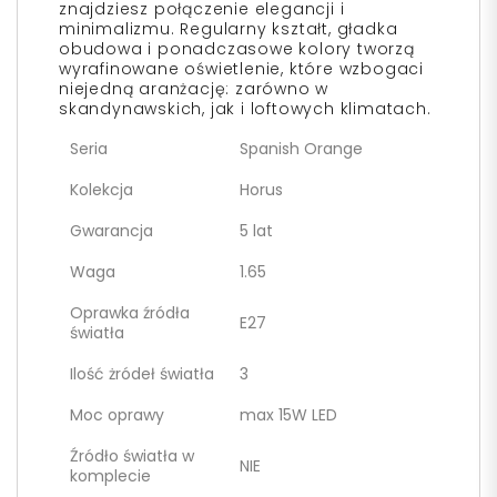
znajdziesz połączenie elegancji i
minimalizmu. Regularny kształt, gładka
obudowa i ponadczasowe kolory tworzą
wyrafinowane oświetlenie, które wzbogaci
niejedną aranżację: zarówno w
skandynawskich, jak i loftowych klimatach.
Seria
Spanish Orange
Kolekcja
Horus
Gwarancja
5 lat
Waga
1.65
Oprawka źródła
E27
światła
Ilość żródeł światła
3
Moc oprawy
max 15W LED
Źródło światła w
NIE
komplecie