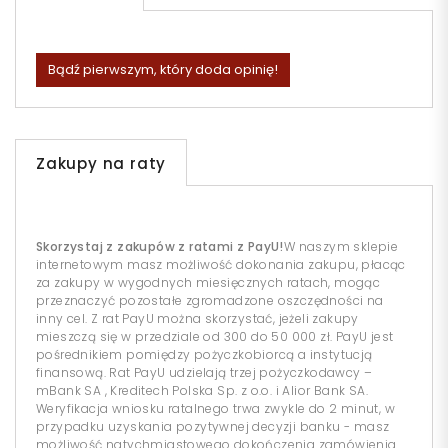
Bądź pierwszym, który doda opinię!
Zakupy na raty
Skorzystaj z zakupów z ratami z PayU!
W naszym sklepie
internetowym masz możliwość dokonania zakupu, płacąc
za zakupy w wygodnych miesięcznych ratach, mogąc
przeznaczyć pozostałe zgromadzone oszczędności na
inny cel. Z rat PayU można skorzystać, jeżeli zakupy
mieszczą się w przedziale od 300 do 50 000 zł. PayU jest
pośrednikiem pomiędzy pożyczkobiorcą a instytucją
finansową. Rat PayU udzielają trzej pożyczkodawcy –
mBank SA , Kreditech Polska Sp. z o.o. i Alior Bank SA.
Weryfikacja wniosku ratalnego trwa zwykle do 2 minut, w
przypadku uzyskania pozytywnej decyzji banku - masz
możliwość natychmiastowego dokończenia zamówienia.