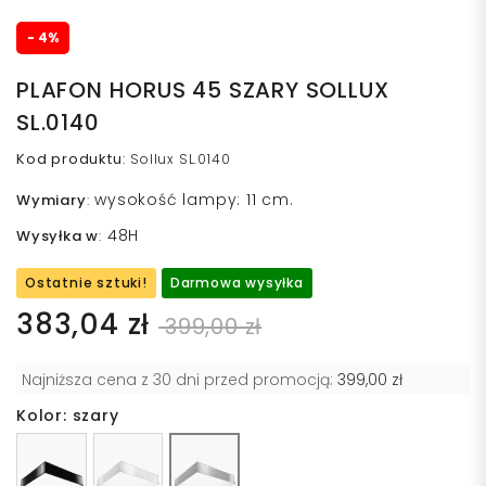
- 4%
PLAFON HORUS 45 SZARY SOLLUX
SL.0140
Kod produktu
:
Sollux SL.0140
wysokość lampy: 11 cm.
Wymiary
:
48H
Wysyłka w
:
Ostatnie sztuki!
Darmowa wysyłka
383,04 zł
399,00 zł
Najniższa cena z 30 dni przed promocją:
399,00 zł
Kolor: szary