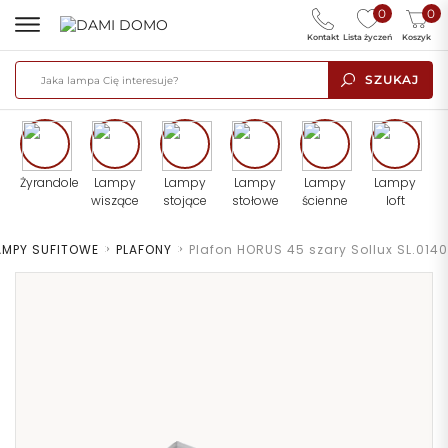
0
0
Kontakt
Lista życzeń
Koszyk
SZUKAJ
Żyrandole
Lampy
Lampy
Lampy
Lampy
Lampy
wiszące
stojące
stołowe
ścienne
loft
AMPY SUFITOWE
>
PLAFONY
>
Plafon HORUS 45 szary Sollux SL.0140