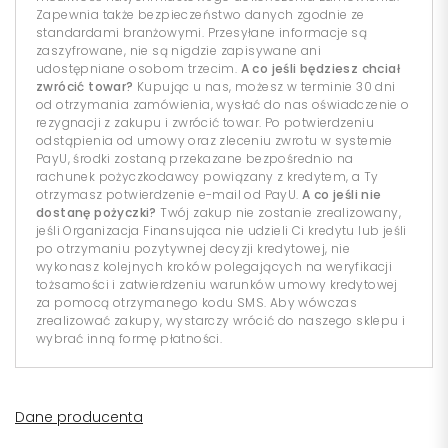
Zapewnia także bezpieczeństwo danych zgodnie ze
standardami branżowymi. Przesyłane informacje są
zaszyfrowane, nie są nigdzie zapisywane ani
udostępniane osobom trzecim.
A co jeśli będziesz chciał
zwrócić towar?
Kupując u nas, możesz w terminie 30 dni
od otrzymania zamówienia, wysłać do nas oświadczenie o
rezygnacji z zakupu i zwrócić towar. Po potwierdzeniu
odstąpienia od umowy oraz zleceniu zwrotu w systemie
PayU, środki zostaną przekazane bezpośrednio na
rachunek pożyczkodawcy powiązany z kredytem, a Ty
otrzymasz potwierdzenie e-mail od PayU.
A co jeśli nie
dostanę pożyczki?
Twój zakup nie zostanie zrealizowany,
jeśli Organizacja Finansująca nie udzieli Ci kredytu lub jeśli
po otrzymaniu pozytywnej decyzji kredytowej, nie
wykonasz kolejnych kroków polegających na weryfikacji
tożsamości i zatwierdzeniu warunków umowy kredytowej
za pomocą otrzymanego kodu SMS. Aby wówczas
zrealizować zakupy, wystarczy wrócić do naszego sklepu i
wybrać inną formę płatności.
Dane producenta