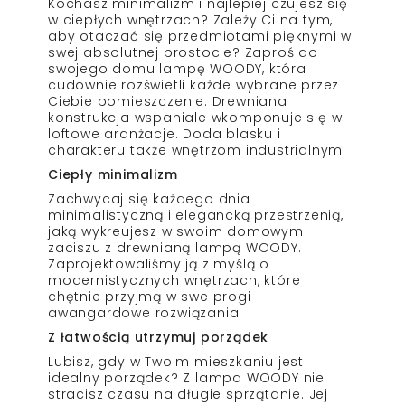
Kochasz minimalizm i najlepiej czujesz się
w ciepłych wnętrzach? Zależy Ci na tym,
aby otaczać się przedmiotami pięknymi w
swej absolutnej prostocie? Zaproś do
swojego domu lampę WOODY, która
cudownie rozświetli każde wybrane przez
Ciebie pomieszczenie. Drewniana
konstrukcja wspaniale wkomponuje się w
loftowe aranżacje. Doda blasku i
charakteru także wnętrzom industrialnym.
Ciepły minimalizm
Zachwycaj się każdego dnia
minimalistyczną i elegancką przestrzenią,
jaką wykreujesz w swoim domowym
zaciszu z drewnianą lampą WOODY.
Zaprojektowaliśmy ją z myślą o
modernistycznych wnętrzach, które
chętnie przyjmą w swe progi
awangardowe rozwiązania.
Z łatwością utrzymuj porządek
Lubisz, gdy w Twoim mieszkaniu jest
idealny porządek? Z lampa WOODY nie
stracisz czasu na długie sprzątanie. Jej