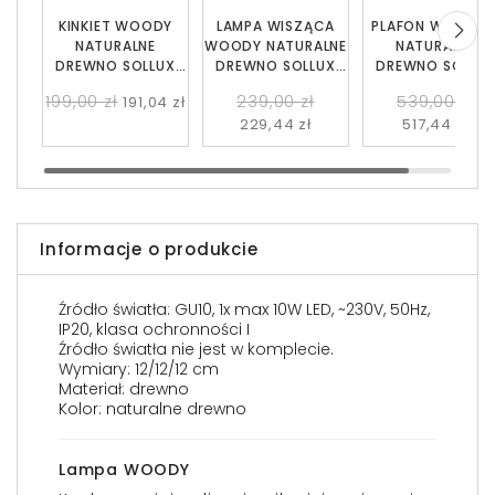
KINKIET WOODY
LAMPA WISZĄCA
PLAFON WOODY 
NATURALNE
WOODY NATURALNE
NATURALNE
DREWNO SOLLUX
DREWNO SOLLUX
DREWNO SOLLU
SL.1008
SL.1011
SL.1010
199,00 zł
239,00 zł
539,00 zł
191,04 zł
229,44 zł
517,44 zł
Informacje o produkcie
Źródło światła: GU10, 1x max 10W LED, ~230V, 50Hz,
IP20, klasa ochronności I
Źródło światła nie jest w komplecie.
Wymiary: 12/12/12 cm
Materiał: drewno
Kolor: naturalne drewno
Lampa WOODY