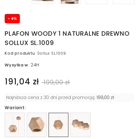
- 4%
PLAFON WOODY 1 NATURALNE DREWNO
SOLLUX SL.1009
Kod produktu
:
Sollux SL.1009
24H
Wysyłka w
:
191,04 zł
199,00 zł
Najniższa cena z 30 dni przed promocją:
199,00 zł
Wariant: