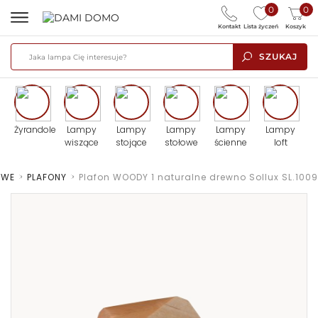
0
0
Kontakt
Lista życzeń
Koszyk
SZUKAJ
Żyrandole
Lampy
Lampy
Lampy
Lampy
Lampy
wiszące
stojące
stołowe
ścienne
loft
OWE
>
PLAFONY
>
Plafon WOODY 1 naturalne drewno Sollux SL.1009