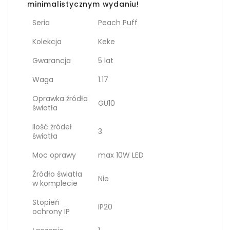
minimalistycznym wydaniu!
Seria
Peach Puff
Kolekcja
Keke
Gwarancja
5 lat
Waga
1.17
Oprawka źródła
GU10
światła
Ilość żródeł
3
światła
Moc oprawy
max 10W LED
Źródło światła
Nie
w komplecie
Stopień
IP20
ochrony IP