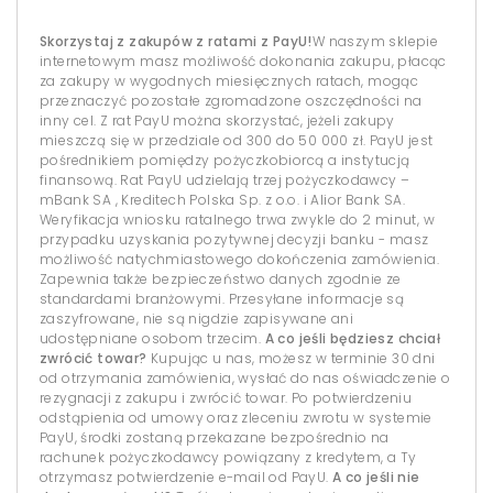
Skorzystaj z zakupów z ratami z PayU!
W naszym sklepie
internetowym masz możliwość dokonania zakupu, płacąc
za zakupy w wygodnych miesięcznych ratach, mogąc
przeznaczyć pozostałe zgromadzone oszczędności na
inny cel. Z rat PayU można skorzystać, jeżeli zakupy
mieszczą się w przedziale od 300 do 50 000 zł. PayU jest
pośrednikiem pomiędzy pożyczkobiorcą a instytucją
finansową. Rat PayU udzielają trzej pożyczkodawcy –
mBank SA , Kreditech Polska Sp. z o.o. i Alior Bank SA.
Weryfikacja wniosku ratalnego trwa zwykle do 2 minut, w
przypadku uzyskania pozytywnej decyzji banku - masz
możliwość natychmiastowego dokończenia zamówienia.
Zapewnia także bezpieczeństwo danych zgodnie ze
standardami branżowymi. Przesyłane informacje są
zaszyfrowane, nie są nigdzie zapisywane ani
udostępniane osobom trzecim.
A co jeśli będziesz chciał
zwrócić towar?
Kupując u nas, możesz w terminie 30 dni
od otrzymania zamówienia, wysłać do nas oświadczenie o
rezygnacji z zakupu i zwrócić towar. Po potwierdzeniu
odstąpienia od umowy oraz zleceniu zwrotu w systemie
PayU, środki zostaną przekazane bezpośrednio na
rachunek pożyczkodawcy powiązany z kredytem, a Ty
otrzymasz potwierdzenie e-mail od PayU.
A co jeśli nie