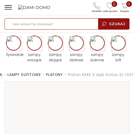
0
0
Kontakt
Lista życzeń
Koszyk
SZUKAJ
Żyrandole
Lampy
Lampy
Lampy
Lampy
Lampy
wiszące
stojące
stołowe
ścienne
loft
A
>
LAMPY SUFITOWE
>
PLAFONY
>
Plafon KEKE 3 dąb Sollux SL.1037