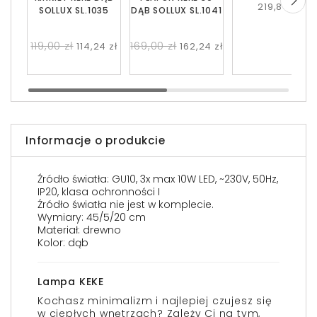
219,84 zł
SOLLUX SL.1035
DĄB SOLLUX SL.1041
119,00 zł
169,00 zł
114,24 zł
162,24 zł
Informacje o produkcie
Źródło światła: GU10, 3x max 10W LED, ~230V, 50Hz,
IP20, klasa ochronności I
Źródło światła nie jest w komplecie.
Wymiary: 45/5/20 cm
Materiał: drewno
Kolor: dąb
Lampa KEKE
Kochasz minimalizm i najlepiej czujesz się
w ciepłych wnętrzach? Zależy Ci na tym,