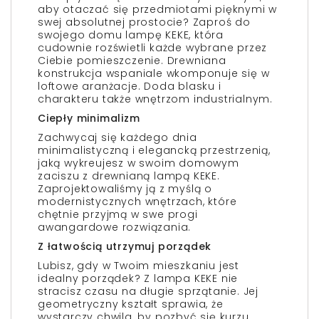
aby otaczać się przedmiotami pięknymi w
swej absolutnej prostocie? Zaproś do
swojego domu lampę KEKE, która
cudownie rozświetli każde wybrane przez
Ciebie pomieszczenie. Drewniana
konstrukcja wspaniale wkomponuje się w
loftowe aranżacje. Doda blasku i
charakteru także wnętrzom industrialnym.
Ciepły minimalizm
Zachwycaj się każdego dnia
minimalistyczną i elegancką przestrzenią,
jaką wykreujesz w swoim domowym
zaciszu z drewnianą lampą KEKE.
Zaprojektowaliśmy ją z myślą o
modernistycznych wnętrzach, które
chętnie przyjmą w swe progi
awangardowe rozwiązania.
Z łatwością utrzymuj porządek
Lubisz, gdy w Twoim mieszkaniu jest
idealny porządek? Z lampa KEKE nie
stracisz czasu na długie sprzątanie. Jej
geometryczny kształt sprawia, że
wystarczy chwila, by pozbyć się kurzu.