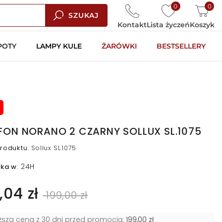
0
0
SZUKAJ
Kontakt
Lista życzeń
Koszyk
POTY
LAMPY KULE
ŻARÓWKI
BESTSELLERY
FON NORANO 2 CZARNY SOLLUX SL.1075
roduktu
:
Sollux SL.1075
24H
łka w
:
,04 zł
199,00 zł
iższa cena z 30 dni przed promocją:
199,00 zł