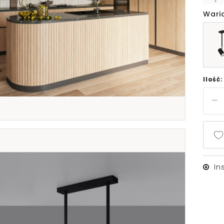
Wari
Ilość:
In