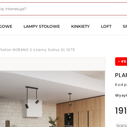
OGOWE
LAMPY STOŁOWE
KINKIETY
LOFT
S
Plafon NORANO 2 czarny Sollux SL.1075
- 4%
PLA
Kod p
Wysy
191
Najn