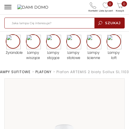
0
0
Kontakt
Lista życzeń
Koszyk
SZUKAJ
Żyrandole
Lampy
Lampy
Lampy
Lampy
Lampy
wiszące
stojące
stołowe
ścienne
loft
LAMPY SUFITOWE
>
PLAFONY
>
Plafon ARTEMIS 2 biały Sollux SL.1103