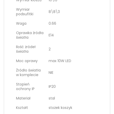
Wymiar klosza
10\15
Wymiar
8\8\3
podsufitki
Waga
0.66
Oprawka źródła
E14
światła
Ilość żródeł
2
światła
Moc oprawy
max 10W LED
Źródło światła
NIE
w komplecie
Stopień
IP20
ochrony IP
Materiał
stal
Kształt
stożek koszyk