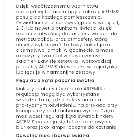
Dzięki współczesnemu wzornictwu i
oszczędnej formie lampy z kolekcji ARTEMIS
pasują do każdego pomieszczenia.
Oświetlenie z tej serii występuje w wersji z 1,
2, 3, lub nawet 5 punktami światła, dzięki
czemu z łatwością dopasujesz wariant do
metrażu pokoju oraz atmosfery, którą
chcesz wykreować. Loftowy kinkiet jako
alternatywa lampki w gabinecie, a może
rozłożysty żyrandol w nowoczesnym
salonie? Baw się estetyką i wprowadzaj
produkty ARTEMIS do wnętrza w pojedynkę
lub łącz je w harmonijne zestawy.
Regulacja kąta padania światła
Kinkiety, plafony i żyrandole ARTEMIS z
regulacją mogą być wykorzystane
wszędzie tam, gdzie zależy nam na
praktycznym oświetleniu, na przykład przy
kanapie czy nad kuchenną wyspą. Dzięki
możliwości regulacji kąta światła kinkiety
ARTEMIS polecają się też do domowych
biur oraz jako lampki boczne do czytania.
Dowolna moc i barwa światła