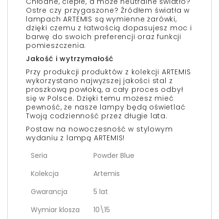
Chłodne, ciepłe, a może neutralne światło?
Ostre czy przygaszone? Źródłem światła w
lampach ARTEMIS są wymienne żarówki,
dzięki czemu z łatwością dopasujesz moc i
barwę do swoich preferencji oraz funkcji
pomieszczenia.
Jakość i wytrzymałość
Przy produkcji produktów z kolekcji ARTEMIS
wykorzystano najwyższej jakości stal z
proszkową powłoką, a cały proces odbył
się w Polsce. Dzięki temu możesz mieć
pewność, że nasze lampy będą oświetlać
Twoją codzienność przez długie lata.
Postaw na nowoczesność w stylowym
wydaniu z lampą ARTEMIS!
Seria
Powder Blue
Kolekcja
Artemis
Gwarancja
5 lat
Wymiar klosza
10\15