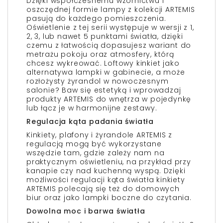
Dzięki współczesnemu wzornictwu i
oszczędnej formie lampy z kolekcji ARTEMIS
pasują do każdego pomieszczenia.
Oświetlenie z tej serii występuje w wersji z 1,
2, 3, lub nawet 5 punktami światła, dzięki
czemu z łatwością dopasujesz wariant do
metrażu pokoju oraz atmosfery, którą
chcesz wykreować. Loftowy kinkiet jako
alternatywa lampki w gabinecie, a może
rozłożysty żyrandol w nowoczesnym
salonie? Baw się estetyką i wprowadzaj
produkty ARTEMIS do wnętrza w pojedynkę
lub łącz je w harmonijne zestawy.
Regulacja kąta padania światła
Kinkiety, plafony i żyrandole ARTEMIS z
regulacją mogą być wykorzystane
wszędzie tam, gdzie zależy nam na
praktycznym oświetleniu, na przykład przy
kanapie czy nad kuchenną wyspą. Dzięki
możliwości regulacji kąta światła kinkiety
ARTEMIS polecają się też do domowych
biur oraz jako lampki boczne do czytania.
Dowolna moc i barwa światła