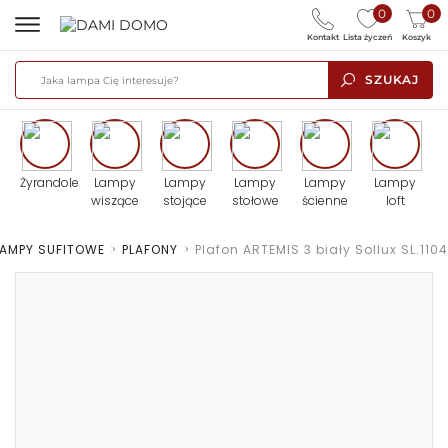
0
0
Kontakt
Lista życzeń
Koszyk
SZUKAJ
Żyrandole
Lampy
Lampy
Lampy
Lampy
Lampy
wiszące
stojące
stołowe
ścienne
loft
LAMPY SUFITOWE
>
PLAFONY
>
Plafon ARTEMIS 3 biały Sollux SL.1104