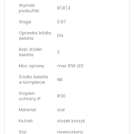
Wymiar
8\8\3
podsufitki
Waga
0.97
Oprawka źródła
E14
światła
Ilość żródeł
3
światła
Moc oprawy
max 10W LED
Źródło światła
NIE
w komplecie
Stopień
IP20
ochrony IP
Materiał
stal
Kształt
stożek koszyk
Styl
nowoczesny