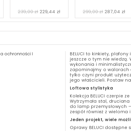
239,00 zł
229,44 zł
299,00 zł
287,04 zł
asa ochronności I
BELUCI to kinkiety, plafony
jeszcze o tym nie wiedzą. 
wykonania i minimalistyczn
zapominajmy o walorach e
tylko czyni produkt użyte
jego właścicieli. Postaw n
Loftowa stylistyka
Kolekcja BELUCI czerpie ze 
Wytrzymała stal, druciana
do lamp przemysłowych — j
zespół również z wieloma 
Jeden projekt, wiele możl
Oprawy BELUCI dostępne są