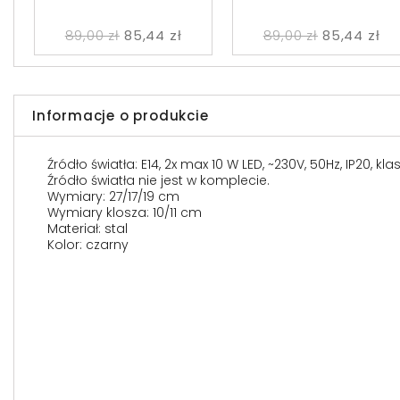
89,00 zł
85,44 zł
89,00 zł
85,44 zł
Informacje o produkcie
Źródło światła: E14, 2x max 10 W LED, ~230V, 50Hz, IP20, kl
Źródło światła nie jest w komplecie.
Wymiary: 27/17/19 cm
Wymiary klosza: 10/11 cm
Materiał: stal
Kolor: czarny