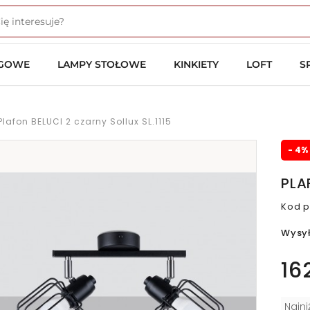
OGOWE
LAMPY STOŁOWE
KINKIETY
LOFT
S
Plafon BELUCI 2 czarny Sollux SL.1115
- 4%
PLA
Kod p
Wysy
16
Najn