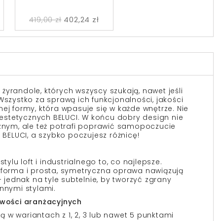
419,00 zł
402,24 zł
 i żyrandole, których wszyscy szukają, nawet jeśli
Wszystko za sprawą ich funkcjonalności, jakości
ej formy, która wpasuje się w każde wnętrze. Nie
stetycznych BELUCI. W końcu dobry design nie
cznym, ale też potrafi poprawić samopoczucie
a BELUCI, a szybko poczujesz różnicę!
stylu loft i industrialnego to, co najlepsze.
 forma i prosta, symetryczna oprawa nawiązują
ednak na tyle subtelnie, by tworzyć zgrany
innymi stylami.
iwości aranżacyjnych
 w wariantach z 1, 2, 3 lub nawet 5 punktami