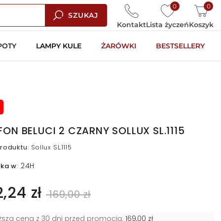
0
0
SZUKAJ
Kontakt
Lista życzeń
Koszyk
POTY
LAMPY KULE
ŻARÓWKI
BESTSELLERY
FON BELUCI 2 CZARNY SOLLUX SL.1115
roduktu
:
Sollux SL.1115
24H
łka w
:
2,24 zł
169,00 zł
iższa cena z 30 dni przed promocją:
169,00 zł