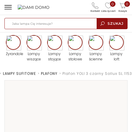
0
0
Kontakt
Lista życzeń
Koszyk
SZUKAJ
Żyrandole
Lampy
Lampy
Lampy
Lampy
Lampy
wiszące
stojące
stołowe
ścienne
loft
>
LAMPY SUFITOWE
>
PLAFONY
>
Plafon YOLI 3 czarny Sollux SL.1153