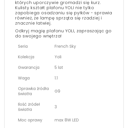
których uporczywie gromadzi się kurz.
Kulisty kształt plafonu YOLI nie tylko
zapobiega osadzaniu się pyłków - sprawia
również, że lampę sprząta się rzadziej i
znacznie łatwiej.
Odkryj magię plafonu YOLI, zapraszając go
do swojego wnętrza!
Seria
French Sky
Kolekcja
Yoli
Gwarancja
5 lat
Waga
1.1
Oprawka źródła
G9
światła
Ilość żródeł
3
światła
Moc oprawy
max 8W LED