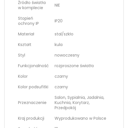
Źródło światła
NIE
w komplecie
Stopień
IP20
ochrony IP
Materiał
stal/szkło
Kształt
kula
Styl
nowoczesny
Funkcjonalność
rozproszone światło
Kolor
czarny
Kolor podsufitki
czarny
Salon, Sypialnia, Jadalnia,
Przeznaczenie
Kuchnia, Korytarz,
Przedpokój
Kraj produkcji
Wyprodukowano w Polsce