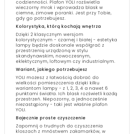
codzienności. Plafon YOLI rozświetla
wieczorny mrok i wprowadza blask w
ciemne, zimowe poranki. Jest przy Tobie,
gdy go potrzebujesz.
Kolorystyka, którą kochają wnętrza
Dzięki 2 klasycznym wersjom
kolorystycznym - czarnej i białej - estetyka
lampy będzie doskonale współgrać z
przestrzenią urządzoną w stylu
skandynawskim, nowoczesnym,
eklektycznym, loftowym czy industrialnym.
Wariant, jakiego potrzebujesz
YOLI możesz z łatwością dobrać do
wielkości pomieszczenia dzięki kilku
wariantom lampy - z 1, 2, 3, 4 a nawet 6
punktami światła. Ich blask rozświetli każdą
przestrzeń. Niepozorny, a jednocześnie
niezastąpiony - taki jest właśnie plafon
YOLI.
Bajecznie proste czyszczenie
Zapomnij o trudnych do czyszczenia
kloszach z mnóstwem zakamarków, w