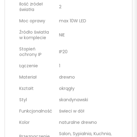
Ilość żródeł
2
światła
Moc oprawy
max 10W LED
Źródło światła
NIE
w komplecie
Stopień
IP20
ochrony IP
Łączenie
1
Materiał
drewno
Kształt
okrągły
Styl
skandynawski
Funkcjonalność
świeci w dół
Kolor
naturalne drewno
Salon, Sypialnia, Kuchnia,
Przeznaczenie