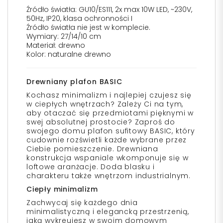
Źródło światła: GU10/ES111, 2x max 10W LED, ~230V,
50Hz, IP20, klasa ochronności I
Źródło światła nie jest w komplecie.
Wymiary: 27/14/10 cm
Materiał: drewno
Kolor: naturalne drewno
Drewniany plafon BASIC
Kochasz minimalizm i najlepiej czujesz się
w ciepłych wnętrzach? Zależy Ci na tym,
aby otaczać się przedmiotami pięknymi w
swej absolutnej prostocie? Zaproś do
swojego domu plafon sufitowy BASIC, który
cudownie rozświetli każde wybrane przez
Ciebie pomieszczenie. Drewniana
konstrukcja wspaniale wkomponuje się w
loftowe aranżacje. Doda blasku i
charakteru także wnętrzom industrialnym.
Ciepły minimalizm
Zachwycaj się każdego dnia
minimalistyczną i elegancką przestrzenią,
jaką wykreujesz w swoim domowym