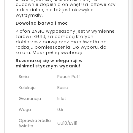
cudownie dopełnia on wnętrza loftowe czy
industrialne, ale też jest niezwykle
wytrzymały.
Dowolna barwa i moc
Plafon BASIC wyposażony jest w wymienne
żarówki GU10, za pomocą których
dobierzesz barwę oraz moc światła do
rodzaju pomieszczenia. Do wyboru, do
koloru. Masz pełną swobodę!
Rozsmakuj się w elegancji w
minimalistycznym wydaniu!
Seria
Peach Puff
Kolekcja
Basic
Gwarancja
5 lat
Waga
0.5
Oprawka źródła
GU10/ES111
światła