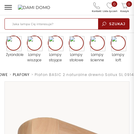
0
0
Kontakt
Lista życzeń
Koszyk
SZUKAJ
Żyrandole
Lampy
Lampy
Lampy
Lampy
Lampy
wiszące
stojące
stołowe
ścienne
loft
TOWE
>
PLAFONY
>
Plafon BASIC 2 naturalne drewno Sollux SL.0914