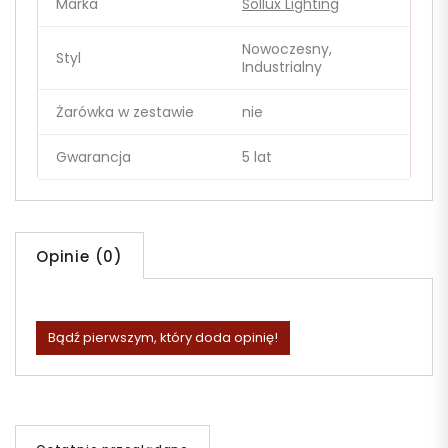
Marka
Sollux Lighting
Nowoczesny,
Styl
Industrialny
Żarówka w zestawie
nie
Gwarancja
5 lat
Opinie (0)
Bądź pierwszym, który doda opinię!