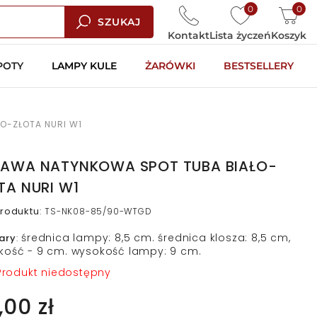
0
0
SZUKAJ
Kontakt
Lista życzeń
Koszyk
POTY
LAMPY KULE
ŻARÓWKI
BESTSELLERY
O-ZŁOTA NURI W1
AWA NATYNKOWA SPOT TUBA BIAŁO-
TA NURI W1
roduktu
:
TS-NK08-85/90-WTGD
średnica lampy: 8,5 cm. średnica klosza: 8,5 cm,
ary
:
kość - 9 cm. wysokość lampy: 9 cm.
rodukt niedostępny
,00 zł