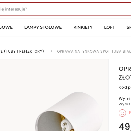
OGOWE
LAMPY STOŁOWE
KINKIETY
LOFT
S
E (TUBY I REFLEKTORY)
>
OPRAWA NATYNKOWA SPOT TUBA BIAŁ
OPR
ZŁO
Kod p
Wymi
wyso
P
49