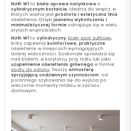
NURI W1
to
biała oprawa natynkowa
o
cylindrycznym kształcie
, idealna do wnętrz, w
których ważna jest
prostota i estetyczna linia
oświetlenia. Dzięki
jasnemu wykończeniu i
minimalistycznej formie
odnajduje się w wielu
stylach wnętrzarskich.
NURI W1
to
cylindryczny
,
biały spot sufitowy
,
który zapewnia
komfortowe, praktyczne
oświetlenie w miejscach wymagających
dobrej widoczności. Doskonale sprawdza się
nad blatem, w korytarzu, przy łóżku lub jako
uzupełnienie oświetlenia głównego
w formie
spotu do salonu
. Tworzy
atmosferę
sprzyjającą codziennym czynnościom
: od
porannego szykowania się do wyjścia po
wieczorne momenty relaksu w zaciszu
domowym.