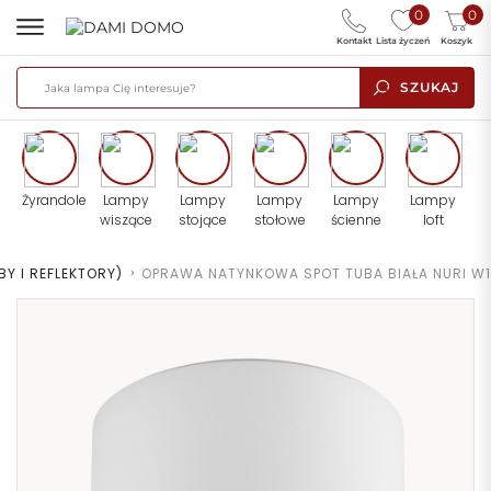
0
0
Kontakt
Lista życzeń
Koszyk
SZUKAJ
Żyrandole
Lampy
Lampy
Lampy
Lampy
Lampy
wiszące
stojące
stołowe
ścienne
loft
Y I REFLEKTORY)
>
OPRAWA NATYNKOWA SPOT TUBA BIAŁA NURI W1