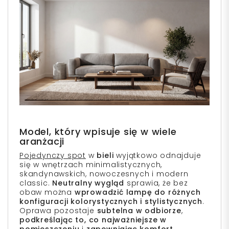
Model, który wpisuje się w wiele
aranżacji
Pojedynczy spot
w
bieli
wyjątkowo odnajduje
się w wnętrzach minimalistycznych,
skandynawskich, nowoczesnych i modern
classic.
Neutralny wygląd
sprawia, że bez
obaw można
wprowadzić lampę do różnych
konfiguracji kolorystycznych i stylistycznych
.
Oprawa pozostaje
subtelna w odbiorze
,
podkreślając to, co najważniejsze w
pomieszczeniu
i
zapewniając komfort