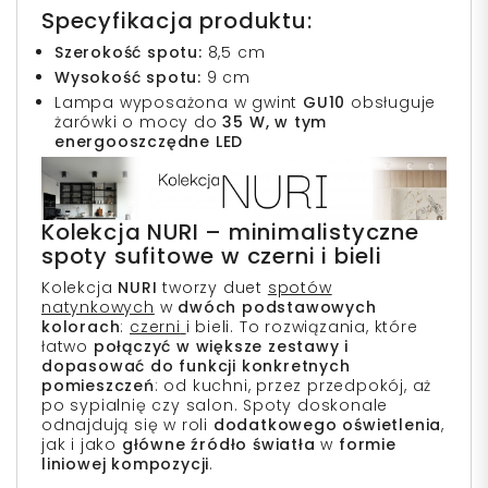
Specyfikacja produktu:
Szerokość spotu:
8,5 cm
Wysokość spotu:
9 cm
Lampa wyposażona w gwint
GU10
obsługuje
żarówki o mocy do
35 W, w tym
energooszczędne LED
Kolekcja NURI – minimalistyczne
spoty sufitowe w czerni i bieli
Kolekcja
NURI
tworzy duet
spotów
natynkowych
w
dwóch podstawowych
kolorach
:
czerni
i bieli. To rozwiązania, które
łatwo
połączyć w większe zestawy i
dopasować do funkcji konkretnych
pomieszczeń
: od kuchni, przez przedpokój, aż
po sypialnię czy salon. Spoty doskonale
odnajdują się w roli
dodatkowego oświetlenia
,
jak i jako
główne źródło światła
w
formie
liniowej kompozycji
.