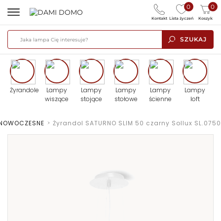
0
0
Kontakt
Lista życzeń
Koszyk
SZUKAJ
Żyrandole
Lampy
Lampy
Lampy
Lampy
Lampy
wiszące
stojące
stołowe
ścienne
loft
 NOWOCZESNE
>
Żyrandol SATURNO SLIM 50 czarny Sollux SL.0750