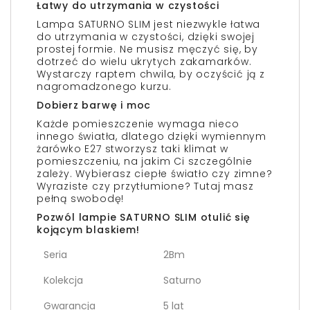
Łatwy do utrzymania w czystości
Lampa SATURNO SLIM jest niezwykle łatwa
do utrzymania w czystości, dzięki swojej
prostej formie. Ne musisz męczyć się, by
dotrzeć do wielu ukrytych zakamarków.
Wystarczy raptem chwila, by oczyścić ją z
nagromadzonego kurzu.
Dobierz barwę i moc
Każde pomieszczenie wymaga nieco
innego światła, dlatego dzięki wymiennym
żarówko E27 stworzysz taki klimat w
pomieszczeniu, na jakim Ci szczególnie
zależy. Wybierasz ciepłe światło czy zimne?
Wyraziste czy przytłumione? Tutaj masz
pełną swobodę!
Pozwól lampie SATURNO SLIM otulić się
kojącym blaskiem!
Seria
2Bm
Kolekcja
Saturno
Gwarancja
5 lat