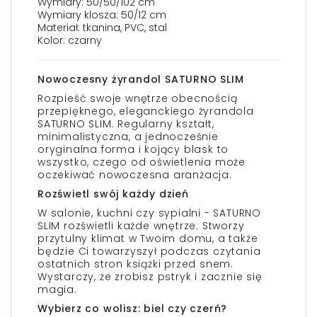
Wymiary: 50/50/102 cm
Wymiary klosza: 50/12 cm
Materiał: tkanina, PVC, stal
Kolor: czarny
Nowoczesny żyrandol SATURNO SLIM
Rozpieść swoje wnętrze obecnością
przepięknego, eleganckiego żyrandola
SATURNO SLIM. Regularny kształt,
minimalistyczna, a jednocześnie
oryginalna forma i kojący blask to
wszystko, czego od oświetlenia może
oczekiwać nowoczesna aranżacja.
Rozświetl swój każdy dzień
W salonie, kuchni czy sypialni - SATURNO
SLIM rozświetli każde wnętrze. Stworzy
przytulny klimat w Twoim domu, a także
będzie Ci towarzyszył podczas czytania
ostatnich stron książki przed snem.
Wystarczy, że zrobisz pstryk i zacznie się
magia.
Wybierz co wolisz: biel czy czerń?