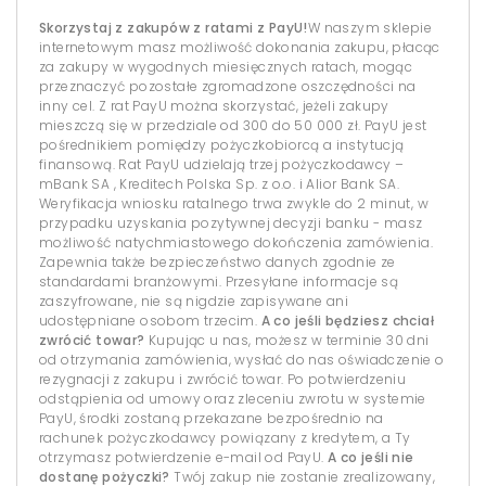
Skorzystaj z zakupów z ratami z PayU!
W naszym sklepie
internetowym masz możliwość dokonania zakupu, płacąc
za zakupy w wygodnych miesięcznych ratach, mogąc
przeznaczyć pozostałe zgromadzone oszczędności na
inny cel. Z rat PayU można skorzystać, jeżeli zakupy
mieszczą się w przedziale od 300 do 50 000 zł. PayU jest
pośrednikiem pomiędzy pożyczkobiorcą a instytucją
finansową. Rat PayU udzielają trzej pożyczkodawcy –
mBank SA , Kreditech Polska Sp. z o.o. i Alior Bank SA.
Weryfikacja wniosku ratalnego trwa zwykle do 2 minut, w
przypadku uzyskania pozytywnej decyzji banku - masz
możliwość natychmiastowego dokończenia zamówienia.
Zapewnia także bezpieczeństwo danych zgodnie ze
standardami branżowymi. Przesyłane informacje są
zaszyfrowane, nie są nigdzie zapisywane ani
udostępniane osobom trzecim.
A co jeśli będziesz chciał
zwrócić towar?
Kupując u nas, możesz w terminie 30 dni
od otrzymania zamówienia, wysłać do nas oświadczenie o
rezygnacji z zakupu i zwrócić towar. Po potwierdzeniu
odstąpienia od umowy oraz zleceniu zwrotu w systemie
PayU, środki zostaną przekazane bezpośrednio na
rachunek pożyczkodawcy powiązany z kredytem, a Ty
otrzymasz potwierdzenie e-mail od PayU.
A co jeśli nie
dostanę pożyczki?
Twój zakup nie zostanie zrealizowany,