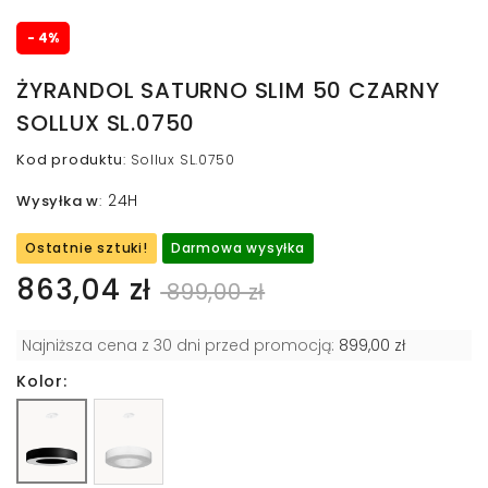
- 4%
ŻYRANDOL SATURNO SLIM 50 CZARNY
SOLLUX SL.0750
Kod produktu
:
Sollux SL.0750
24H
Wysyłka w
:
Ostatnie sztuki!
Darmowa wysyłka
863,04 zł
899,00 zł
Najniższa cena z 30 dni przed promocją:
899,00 zł
Kolor: