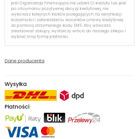
jeśli Organizacja Finansująca nie udzieli Ci kredytu lub jeśli
po otrzymaniu pozytywnej decyzji kredytowej, nie
wykonasz kolejnych kroków polegających na weryfikacji
tożsamości i zatwierdzeniu warunków umowy kredytowej
za pomocą otrzymanego kodu SMS. Aby wówczas
zrealizować zakupy, wystarczy wrócić do naszego sklepu i
wybrać inną formę płatności.
Dane producenta
Wysyłka
Płatności