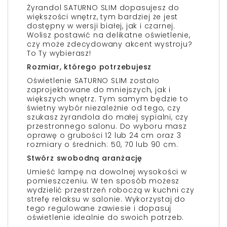
Żyrandol SATURNO SLIM dopasujesz do
większości wnętrz, tym bardziej że jest
dostępny w wersji białej, jak i czarnej.
Wolisz postawić na delikatne oświetlenie,
czy może zdecydowany akcent wystroju?
To Ty wybierasz!
Rozmiar, którego potrzebujesz
Oświetlenie SATURNO SLIM zostało
zaprojektowane do mniejszych, jak i
większych wnętrz. Tym samym będzie to
świetny wybór niezależnie od tego, czy
szukasz żyrandola do małej sypialni, czy
przestronnego salonu. Do wyboru masz
oprawę o grubości 12 lub 24 cm oraz 3
rozmiary o średnich: 50, 70 lub 90 cm.
Stwórz swobodną aranżację
Umieść lampę na dowolnej wysokości w
pomieszczeniu. W ten sposób możesz
wydzielić przestrzeń roboczą w kuchni czy
strefę relaksu w salonie. Wykorzystaj do
tego regulowane zawiesie i dopasuj
oświetlenie idealnie do swoich potrzeb.