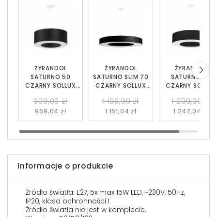
ŻYRANDOL
ŻYRANDOL
ŻYRANDOL
SATURNO 50
SATURNO SLIM 70
SATURNO 70
CZARNY SOLLUX
CZARNY SOLLUX
CZARNY SOLLUX
SL.0748
SL.0754
SL.0752
999,00 zł
1 199,00 zł
1 299,00 zł
959,04 zł
1 151,04 zł
1 247,04 zł
Informacje o produkcie
Źródło światła: E27, 5x max 15W LED, ~230V, 50Hz,
IP20, klasa ochronności I
Źródło światła nie jest w komplecie.