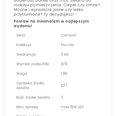
dobierasz barwę oraz moc światła do
rodzaju pomieszczenia. Ciepłe czy zimne?
Mocne i wyraziście jasne czy lekko
przytłumione? Ty decydujesz!
Postaw na minimalizm w najlepszym
wydaniu!
Seria
Crimson
Kolekcja
Piccolo
Gwarancja
5 lat
Wymiar podsufitki
8/8
Waga
1.85
Oprawka źródła
E27
światła
Ilość żródeł światła
3
Moc oprawy
max 15W LED