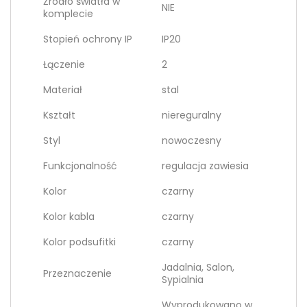
Źródło światła w
NIE
komplecie
Stopień ochrony IP
IP20
Łączenie
2
Materiał
stal
Kształt
niereguralny
Styl
nowoczesny
Funkcjonalność
regulacja zawiesia
Kolor
czarny
Kolor kabla
czarny
Kolor podsufitki
czarny
Jadalnia, Salon,
Przeznaczenie
Sypialnia
Wyprodukowano w