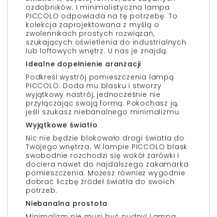
ozdobników. I minimalistyczna lampa
PICCOLO odpowiada na tę potrzebę. To
kolekcja zaprojektowana z myślą o
zwolennikach prostych rozwiązań,
szukających oświetlenia do industrialnych
lub loftowych wnętrz. U nas je znajdą.
Idealne dopełnienie aranżacji
Podkreśl wystrój pomieszczenia lampą
PICCOLO. Doda mu blasku i stworzy
wyjątkowy nastrój, jednocześnie nie
przyłączając swoją formą. Pokochasz ją,
jeśli szukasz niebanalnego minimalizmu.
Wyjątkowe światło
Nic nie będzie blokowało drogi światła do
Twojego wnętrza. W lampie PICCOLO blask
swobodnie rozchodzi się wokół żarówki i
dociera nawet do najdalszego zakamarka
pomieszczenia. Możesz również wygodnie
dobrać liczbę źródeł światła do swoich
potrzeb.
Niebanalna prostota
Minimalizm nie musi być nudny! Lampa