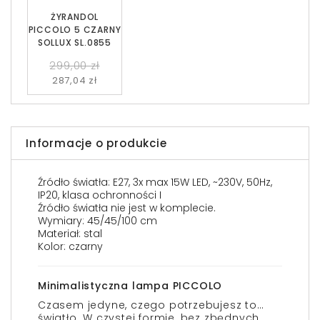
ŻYRANDOL
PICCOLO 5 CZARNY
SOLLUX SL.0855
299,00 zł
287,04 zł
Informacje o produkcie
Źródło światła: E27, 3x max 15W LED, ~230V, 50Hz,
IP20, klasa ochronności I
Źródło światła nie jest w komplecie.
Wymiary: 45/45/100 cm
Materiał: stal
Kolor: czarny
Minimalistyczna lampa PICCOLO
Czasem jedyne, czego potrzebujesz to…
światło. W czystej formie, bez zbędnych