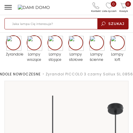
0
0
Kontakt
Lista życzeń
Koszyk
SZUKAJ
Żyrandole
Lampy
Lampy
Lampy
Lampy
Lampy
wiszące
stojące
stołowe
ścienne
loft
ANDOLE NOWOCZESNE
>
Żyrandol PICCOLO 3 czarny Sollux SL.0856