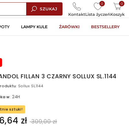
0
0
SZUKAJ
Kontakt
Lista życzeń
Koszyk
POTY
LAMPY KULE
ŻARÓWKI
BESTSELLERY
ANDOL FILLAN 3 CZARNY SOLLUX SL.1144
roduktu
:
Sollux SL.1144
24H
łka w
:
tnie sztuki!
6,64 zł
309,00 zł