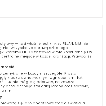
ylowy — taki właśnie jest kinkiet FILLAN. Nikt nie
ętnie! Wszystko za sprawą szklanego
ęki któremu FILLAN zostawia w tyle konkurencję i w
centralne miejsce w każdej aranżacji. Prawda, że
zatracić
ą przemyślane w każdym szczególe. Prosta
gły klosz z symetrycznym wgnieceniem. Tak
oń i już nie mógł się oderwać, na zawsze
ny detal definiuje styl całej lampy oraz sprawia,
a niej.
ty
sprawdzą się jako dodatkowe źródło światła, a