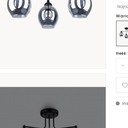
Najn
Wari
Ilość:
In