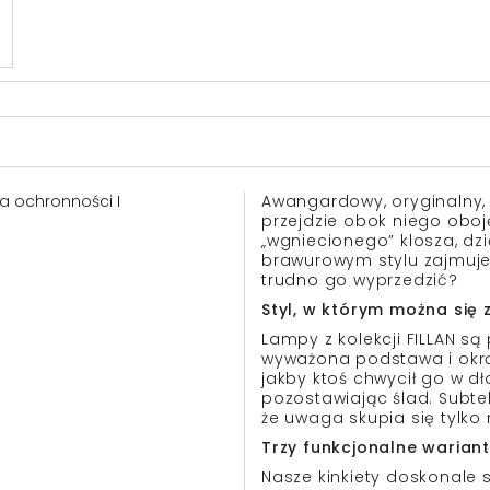
asa ochronności I
Awangardowy, oryginalny, st
przejdzie obok niego oboj
„wgniecionego” klosza, dzi
brawurowym stylu zajmuje 
trudno go wyprzedzić?
Styl, w którym można się 
Lampy z kolekcji FILLAN s
wyważona podstawa i okrą
jakby ktoś chwycił go w dł
pozostawiając ślad. Subtel
że uwaga skupia się tylko n
Trzy funkcjonalne warian
Nasze kinkiety doskonale 