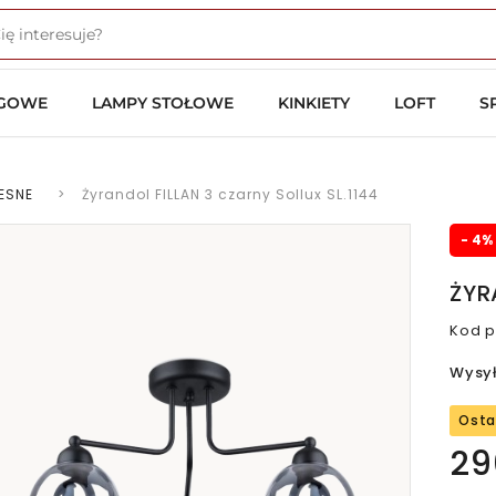
OGOWE
LAMPY STOŁOWE
KINKIETY
LOFT
S
ESNE
>
Żyrandol FILLAN 3 czarny Sollux SL.1144
- 4%
ŻYR
Kod p
Wysy
Osta
29