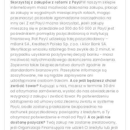
Skorzystaj z zakupów z ratami z PayU!
W naszym sklepie
internetowym masz możliwość dokonania zakupu, płacąc
za zakupy w wygodnych miesięcznych ratach, mogąc
przeznaczyć pozostałe zgromadzone oszczędności na
inny cel. Z rat PayU można skorzystać, jeżeli zakupy
mieszczą się w przedziale od 300 do 50 000 zł. PayU jest
pośrednikiem pomiędzy pożyczkobiorcą a instytucją
finansową. Rat PayU udzielają trzej pożyczkodawcy –
mBank SA , Kreditech Polska Sp. z o.o. i Alior Bank SA.
Weryfikacja wniosku ratalnego trwa zwykle do 2 minut, w
przypadku uzyskania pozytywnej decyzji banku - masz
możliwość natychmiastowego dokończenia zamówienia.
Zapewnia także bezpieczeństwo danych zgodnie ze
standardami branżowymi. Przesyłane informacje są
zaszyfrowane, nie są nigdzie zapisywane ani
udostępniane osobom trzecim.
A co jeśli będziesz chciał
zwrócić towar?
Kupując u nas, możesz w terminie 30 dni
od otrzymania zamówienia, wysłać do nas oświadczenie o
rezygnacji z zakupu i zwrócić towar. Po potwierdzeniu
odstąpienia od umowy oraz zleceniu zwrotu w systemie
PayU, środki zostaną przekazane bezpośrednio na
rachunek pożyczkodawcy powiązany z kredytem, a Ty
otrzymasz potwierdzenie e-mail od PayU.
A co jeśli nie
dostanę pożyczki?
Twój zakup nie zostanie zrealizowany,
jeśli Organizacja Finansująca nie udzieli Ci kredytu lub jeśli