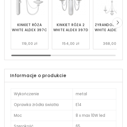
KINKIET RÓŻA
KINKIET RÓŻA 2
ŻYRANDOL RÓŻA 
WHITE ALDEX 397C
WHITE ALDEX 397D
WHITE ALDEX 397
119,00 zł
154,00 zł
368,00 zł
Informacje o produkcie
Wykończenie
metal
Oprawka źródła światła
E14
Moc
8 x max 10W led
Szerokość
65