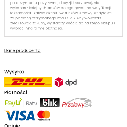
po otrzymaniu pozytywnej decyzji kredytowej, nie
wykonasz kolejnych kroków polegających na weryfikacji
tożsamości i zatwierdzeniu warunków umowy kredytowej
za pomocą otrzymanego kodu SMS. Aby wówczas
zrealizować zakupy, wystarczy wrócić do naszego sklepu i
wybrać inną formę płatności.
Dane producenta
Wysyłka
Płatności
Opinie