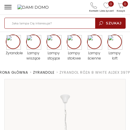
0
0
Kontakt
Lista życzeń
Koszyk
SZUKAJ
Żyrandole
Lampy
Lampy
Lampy
Lampy
Lampy
wiszące
stojące
stołowe
ścienne
loft
RONA GŁÓWNA
>
ŻYRANDOLE
>
ŻYRANDOL RÓŻA 8 WHITE ALDEX 397P