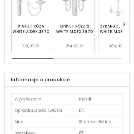
KINKIET RÓŻA
KINKIET RÓŻA 2
ŻYRANDOL RÓŻA 
WHITE ALDEX 397C
WHITE ALDEX 397D
WHITE ALDEX 397
119,00 zł
154,00 zł
368,00 zł
Informacje o produkcie
Wykończenie
metal
Oprawka źródła światła
E14
Moc
18 x max 10W led
Szerokość
85