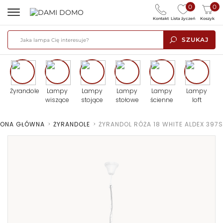
0
0
Kontakt
Lista życzeń
Koszyk
SZUKAJ
Żyrandole
Lampy
Lampy
Lampy
Lampy
Lampy
wiszące
stojące
stołowe
ścienne
loft
RONA GŁÓWNA
>
ŻYRANDOLE
>
ŻYRANDOL RÓŻA 18 WHITE ALDEX 397S