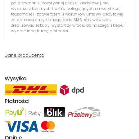
po otrzymaniu pozytywnej decyzji kredytowej, nie
wykonasz kolejnych kroków polegających na weryfikacji
tożsamości i zatwierdzeniu warunków umowy kredytowej
za pomocą otrzymanego kodu SMS. Aby wówczas
zrealizować zakupy, wystarczy wrócić do naszego sklepu i
wybrać inną formę płatności.
Dane producenta
Wysyłka
Płatności
Opinie