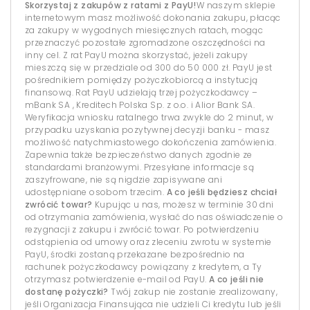
Skorzystaj z zakupów z ratami z PayU!
W naszym sklepie
internetowym masz możliwość dokonania zakupu, płacąc
za zakupy w wygodnych miesięcznych ratach, mogąc
przeznaczyć pozostałe zgromadzone oszczędności na
inny cel. Z rat PayU można skorzystać, jeżeli zakupy
mieszczą się w przedziale od 300 do 50 000 zł. PayU jest
pośrednikiem pomiędzy pożyczkobiorcą a instytucją
finansową. Rat PayU udzielają trzej pożyczkodawcy –
mBank SA , Kreditech Polska Sp. z o.o. i Alior Bank SA.
Weryfikacja wniosku ratalnego trwa zwykle do 2 minut, w
przypadku uzyskania pozytywnej decyzji banku - masz
możliwość natychmiastowego dokończenia zamówienia.
Zapewnia także bezpieczeństwo danych zgodnie ze
standardami branżowymi. Przesyłane informacje są
zaszyfrowane, nie są nigdzie zapisywane ani
udostępniane osobom trzecim.
A co jeśli będziesz chciał
zwrócić towar?
Kupując u nas, możesz w terminie 30 dni
od otrzymania zamówienia, wysłać do nas oświadczenie o
rezygnacji z zakupu i zwrócić towar. Po potwierdzeniu
odstąpienia od umowy oraz zleceniu zwrotu w systemie
PayU, środki zostaną przekazane bezpośrednio na
rachunek pożyczkodawcy powiązany z kredytem, a Ty
otrzymasz potwierdzenie e-mail od PayU.
A co jeśli nie
dostanę pożyczki?
Twój zakup nie zostanie zrealizowany,
jeśli Organizacja Finansująca nie udzieli Ci kredytu lub jeśli