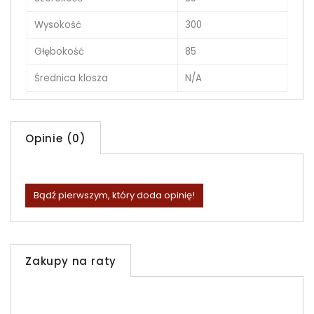
Wysokość
300
Głębokość
85
Średnica klosza
N/A
Opinie (0)
Bądź pierwszym, który doda opinię!
Zakupy na raty