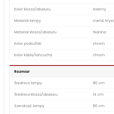
Kolor klosza/abażuru
srebrny
Materiał lampy
metal, krysz
Materiał klosza/abażuru
tkanina
Kolor podsufitki
chrom
Kolor kabla/łańcucha
chrom
Rozmiar
Średnica lampy
80 cm
Średnica klosza/abażuru
14 cm
Szerokość lampy
80 cm