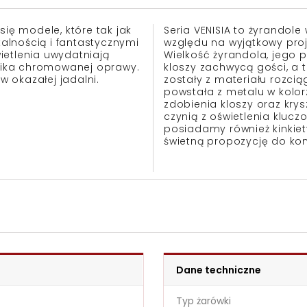
się modele, które tak jak
Seria VENISIA to żyrandole
alnością i fantastycznymi
względu na wyjątkowy proj
ietlenia uwydatniają
Wielkość żyrandola, jego 
onika chromowanej oprawy.
kloszy zachwycą gości, a
w okazałej jadalni.
zostały z materiału rozci
powstała z metalu w kolor
zdobienia kloszy oraz kr
czynią z oświetlenia klucz
posiadamy również kinkiet
świetną propozycję do ko
Dane techniczne
Typ żarówki