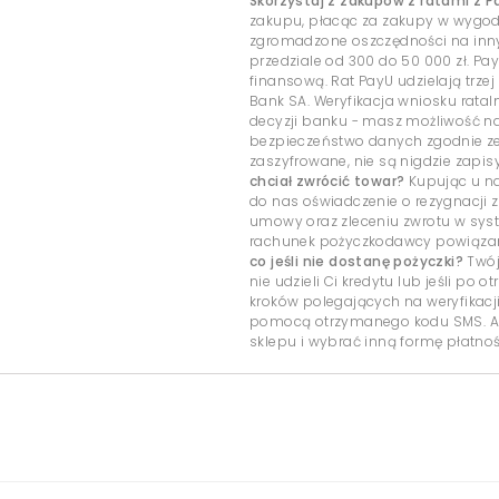
Skorzystaj z zakupów z ratami z P
zakupu, płacąc za zakupy w wygo
zgromadzone oszczędności na inny c
przedziale od 300 do 50 000 zł. Pa
finansową. Rat PayU udzielają trzej
Bank SA. Weryfikacja wniosku rata
decyzji banku - masz możliwość 
bezpieczeństwo danych zgodnie ze
zaszyfrowane, nie są nigdzie zap
chciał zwrócić towar?
Kupując u na
do nas oświadczenie o rezygnacji z
umowy oraz zleceniu zwrotu w sys
rachunek pożyczkodawcy powiązany
co jeśli nie dostanę pożyczki?
Twój
nie udzieli Ci kredytu lub jeśli po
kroków polegających na weryfikacj
pomocą otrzymanego kodu SMS. Ab
sklepu i wybrać inną formę płatnoś