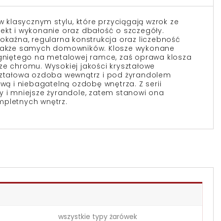
 w klasycznym stylu, które przyciągają wzrok ze
ekt i wykonanie oraz dbałość o szczegóły.
pokaźna, regularna konstrukcja oraz liczebność
 także samych domowników. Klosze wykonane
ągniętego na metalowej ramce, zaś oprawa klosza
ze chromu. Wysokiej jakości kryształowe
yształowa ozdoba wewnątrz i pod żyrandolem
ową i niebagatelną ozdobę wnętrza. Z serii
y i mniejsze żyrandole, zatem stanowi ona
mpletnych wnętrz.
wszystkie typy żarówek