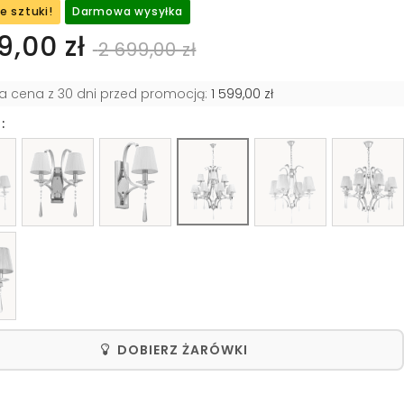
e sztuki!
Darmowa wysyłka
9,00 zł
2 699,00 zł
za cena z 30 dni przed promocją:
1 599,00 zł
:
DOBIERZ ŻARÓWKI