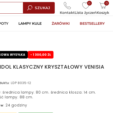
0
0
SZUKAJ
Kontakt
Lista życzeń
Koszyk
POTY
LAMPY KULE
ŻARÓWKI
BESTSELLERY
SOWA WYSYŁKA
- 1 300,00 ZŁ
NDOL KLASYCZNY KRYSZTAŁOWY VENISIA
duktu
:
LDP 8035-12
średnica lampy: 80 cm. średnica klosza: 14 cm.
y
:
ć lampy: 88 cm.
24 godziny
 w
: