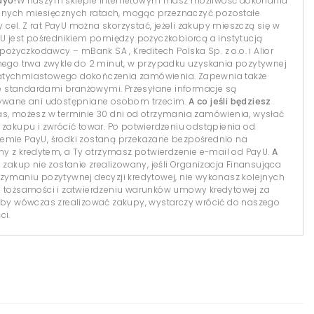
ayU!
W naszym sklepie internetowym masz możliwość dokonania
dnych miesięcznych ratach, mogąc przeznaczyć pozostałe
el. Z rat PayU można skorzystać, jeżeli zakupy mieszczą się w
yU jest pośrednikiem pomiędzy pożyczkobiorcą a instytucją
 pożyczkodawcy – mBank SA , Kreditech Polska Sp. z o.o. i Alior
lnego trwa zwykle do 2 minut, w przypadku uzyskania pozytywnej
natychmiastowego dokończenia zamówienia. Zapewnia także
 standardami branżowymi. Przesyłane informacje są
isywane ani udostępniane osobom trzecim.
A co jeśli będziesz
s, możesz w terminie 30 dni od otrzymania zamówienia, wysłać
 zakupu i zwrócić towar. Po potwierdzeniu odstąpienia od
temie PayU, środki zostaną przekazane bezpośrednio na
 z kredytem, a Ty otrzymasz potwierdzenie e-mail od PayU.
A
 zakup nie zostanie zrealizowany, jeśli Organizacja Finansująca
 otrzymaniu pozytywnej decyzji kredytowej, nie wykonasz kolejnych
i tożsamości i zatwierdzeniu warunków umowy kredytowej za
y wówczas zrealizować zakupy, wystarczy wrócić do naszego
ci.