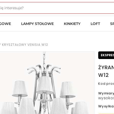
OGOWE
LAMPY STOŁOWE
KINKIETY
LOFT
S
 KRYSZTAŁOWY VENISIA W12
EKSPRE
ŻYRA
W12
Kod pro
Wymiar
wysokoś
Wysyłka