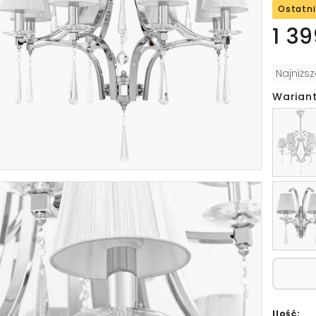
Ostatni
1 39
Najniżs
Wariant
Ilość: