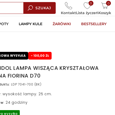
0
0
SZUKAJ
Kontakt
Lista życzeń
Koszyk
POTY
LAMPY KULE
ŻARÓWKI
BESTSELLERY
SOWA WYSYŁKA
- 100,00 ZŁ
NDOL LAMPA WISZĄCA KRYSZTAŁOWA
A FIORINA D70
duktu
:
LDP 7041-700 (BK)
wysokość lampy: 25 cm.
y
:
24 godziny
 w
:
a wysyłka