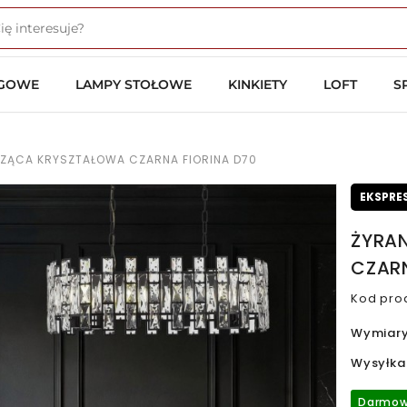
OGOWE
LAMPY STOŁOWE
KINKIETY
LOFT
S
SZĄCA KRYSZTAŁOWA CZARNA FIORINA D70
EKSPRE
ŻYRA
CZARN
Kod pro
Wymiar
Wysyłka
Darmow