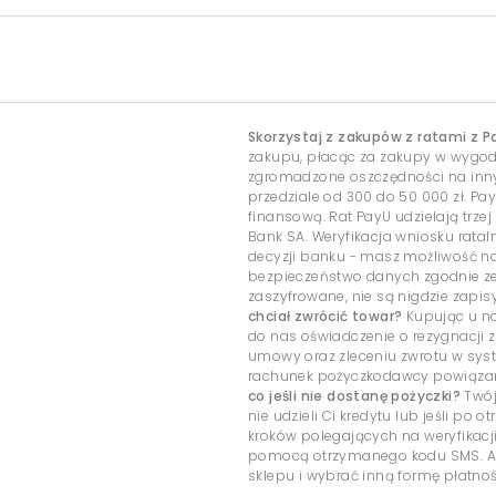
Skorzystaj z zakupów z ratami z P
zakupu, płacąc za zakupy w wygo
zgromadzone oszczędności na inny c
przedziale od 300 do 50 000 zł. Pa
finansową. Rat PayU udzielają trzej
Bank SA. Weryfikacja wniosku rata
decyzji banku - masz możliwość 
bezpieczeństwo danych zgodnie ze
zaszyfrowane, nie są nigdzie zap
chciał zwrócić towar?
Kupując u na
do nas oświadczenie o rezygnacji z
umowy oraz zleceniu zwrotu w sys
rachunek pożyczkodawcy powiązany
co jeśli nie dostanę pożyczki?
Twój
nie udzieli Ci kredytu lub jeśli po
kroków polegających na weryfikacj
pomocą otrzymanego kodu SMS. Ab
sklepu i wybrać inną formę płatnoś