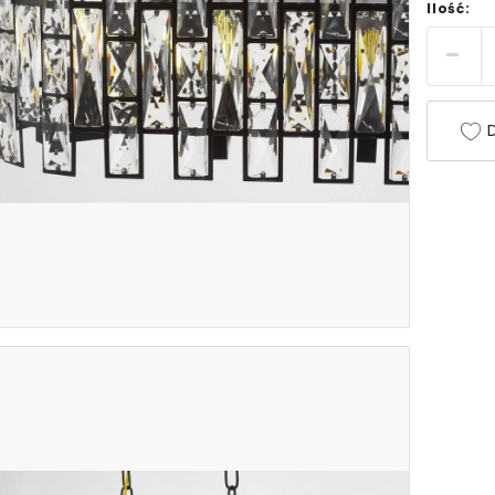
Ilość:
D