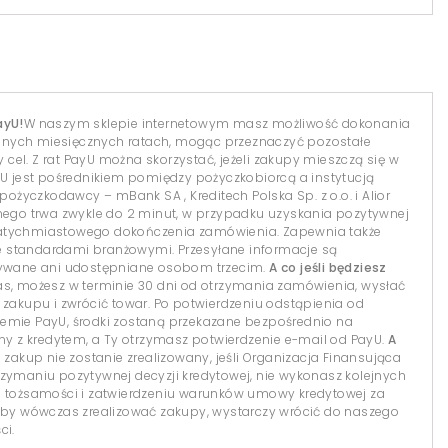
ayU!
W naszym sklepie internetowym masz możliwość dokonania
dnych miesięcznych ratach, mogąc przeznaczyć pozostałe
el. Z rat PayU można skorzystać, jeżeli zakupy mieszczą się w
yU jest pośrednikiem pomiędzy pożyczkobiorcą a instytucją
 pożyczkodawcy – mBank SA , Kreditech Polska Sp. z o.o. i Alior
lnego trwa zwykle do 2 minut, w przypadku uzyskania pozytywnej
natychmiastowego dokończenia zamówienia. Zapewnia także
 standardami branżowymi. Przesyłane informacje są
isywane ani udostępniane osobom trzecim.
A co jeśli będziesz
s, możesz w terminie 30 dni od otrzymania zamówienia, wysłać
 zakupu i zwrócić towar. Po potwierdzeniu odstąpienia od
temie PayU, środki zostaną przekazane bezpośrednio na
 z kredytem, a Ty otrzymasz potwierdzenie e-mail od PayU.
A
 zakup nie zostanie zrealizowany, jeśli Organizacja Finansująca
 otrzymaniu pozytywnej decyzji kredytowej, nie wykonasz kolejnych
i tożsamości i zatwierdzeniu warunków umowy kredytowej za
y wówczas zrealizować zakupy, wystarczy wrócić do naszego
ci.