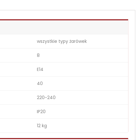
wszystkie typy żarówek
8
E14
40
220-240
IP20
12 kg