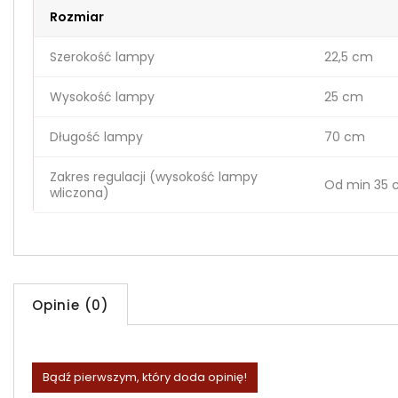
Rozmiar
Szerokość lampy
22,5 cm
Wysokość lampy
25 cm
Długość lampy
70 cm
Zakres regulacji (wysokość lampy
Od min 35 
wliczona)
Opinie (0)
Bądź pierwszym, który doda opinię!