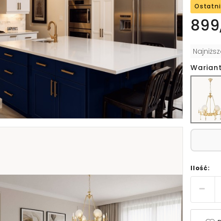
Ostatni
899,
Najniżs
Wariant
Ilość: