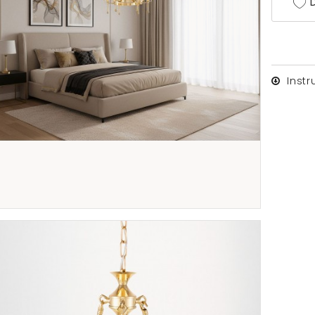
D
Inst