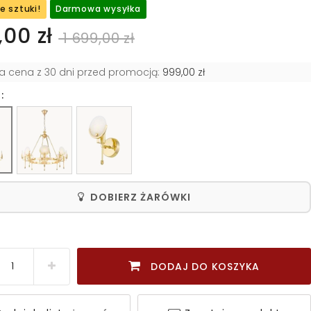
e sztuki!
Darmowa wysyłka
00 zł
1 699,00 zł
za cena z 30 dni przed promocją:
999,00 zł
:
DOBIERZ ŻARÓWKI
DODAJ DO KOSZYKA