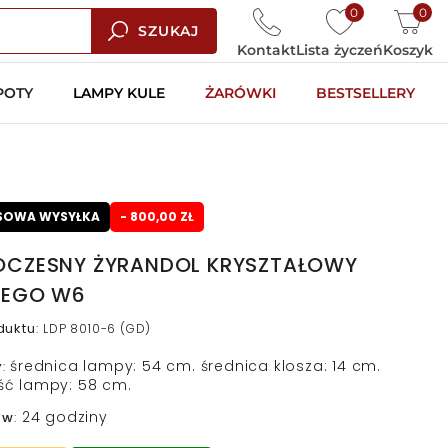
0
0
SZUKAJ
Kontakt
Lista życzeń
Koszyk
POTY
LAMPY KULE
ŻARÓWKI
BESTSELLERY
SOWA WYSYŁKA
- 800,00 ZŁ
CZESNY ŻYRANDOL KRYSZTAŁOWY
EGO W6
duktu
:
LDP 8010-6 (GD)
średnica lampy: 54 cm. średnica klosza: 14 cm.
y
:
ć lampy: 58 cm.
24 godziny
 w
: