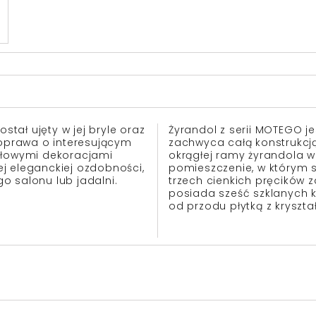
ał ujęty w jej bryle oraz
Żyrandol z serii MOTEGO j
 oprawa o interesującym
zachwyca całą konstrukcj
ztałowymi dekoracjami
okrągłej ramy żyrandola w
jej eleganckiej ozdobności,
pomieszczenie, w którym 
o salonu lub jadalni.
trzech cienkich pręcików 
posiada sześć szklanych k
od przodu płytką z kryszta