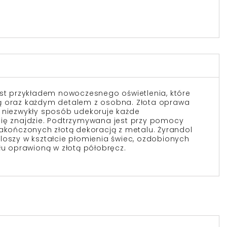
est przykładem nowoczesnego oświetlenia, które
ą oraz każdym detalem z osobna. Złota oprawa
 niezwykły sposób udekoruje każde
się znajdzie. Podtrzymywana jest przy pomocy
zakończonych złotą dekoracją z metalu. Żyrandol
loszy w kształcie płomienia świec, ozdobionych
łu oprawioną w złotą półobręcz.