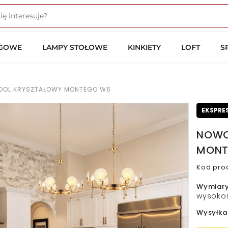
OGOWE
LAMPY STOŁOWE
KINKIETY
LOFT
S
DOL KRYSZTAŁOWY MONTEGO W6
EKSPRE
NOWO
MONT
Kod pro
Wymiar
wysokoś
Wysyłka