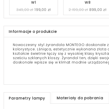
W1
W8
349,00 zł
199,00 zł
2 199,00 zł
899,00 zł
Informacje o produkcie
Nowoczesny styl żyrandola MONTEGO doskonale zost
kolorystyce. Lśniąca, estetycznie wykonana złota
kształcie świetnie łączy się z wysokiej klasy krys
sześciu szklanych kloszy. Żyrandol ten, dzięki swo
doskonale wpisze się w klimat modnie urządzoneg
Materiały do pobrania
Parametry lampy