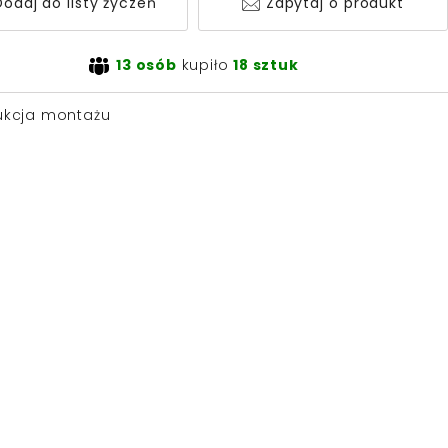
odaj do listy życzeń
Zapytaj o produkt
13 osób
kupiło
18 sztuk
rukcja montażu