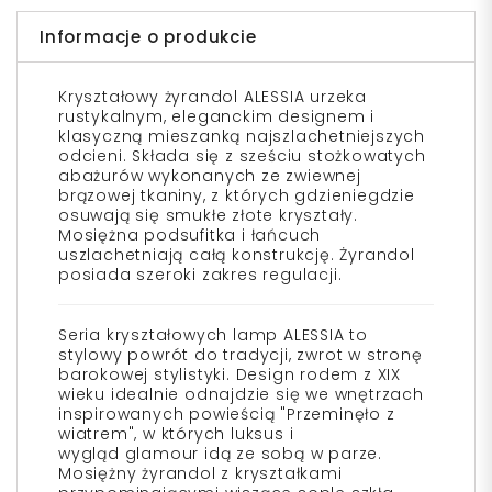
Informacje o produkcie
Kryształowy żyrandol ALESSIA urzeka
rustykalnym, eleganckim designem i
klasyczną mieszanką najszlachetniejszych
odcieni. Składa się z sześciu stożkowatych
abażurów wykonanych ze zwiewnej
brązowej tkaniny, z których gdzieniegdzie
osuwają się smukłe złote kryształy.
Mosiężna podsufitka i łańcuch
uszlachetniają całą konstrukcję. Żyrandol
posiada szeroki zakres regulacji.
Seria kryształowych lamp ALESSIA to
stylowy powrót do tradycji, zwrot w stronę
barokowej stylistyki. Design rodem z XIX
wieku idealnie odnajdzie się we wnętrzach
inspirowanych powieścią
"
Przeminęło z
wiatrem
"
, w których luksus i
wygląd
glamour
idą ze sobą w parze.
Mosiężny żyrandol z kryształkami