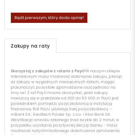
Bądź pierwszym, który doda opinię!
Zakupy na raty
Skorzystaj z zakupów z ratami z PayU!
W naszym sklepie
internetowym masz możliwość dokonania zakupu, płacąc
za zakupy w wygodnych miesięcznych ratach, mogąc
przeznaczyć pozostałe zgromadzone oszczędności na
inny cel. Z rat PayU można skorzystać, jeżeli zakupy
mieszczą się w przedziale od 300 do 50 000 zł. PayU jest
pośrednikiem pomiędzy pożyczkobiorcą a instytucją
finansową. Rat PayU udzielają trzej pożyczkodawcy –
mBank SA , Kreditech Polska Sp. z o.o. i Alior Bank SA.
Weryfikacja wniosku ratalnego trwa zwykle do 2 minut, w
przypadku uzyskania pozytywnej decyzji banku - masz
możliwość natychmiastowego dokończenia zamówienia.