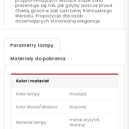
przypominającymi wiszące sople szkła
prezentuje się tak, jak gdyby jeszcze przed
chwilą gościł w sali lustrzanej francuskiego
Wersalu. Propozycja dla osób
doceniających stonowaną elegancję.
Parametry lampy
Materiały do pobrania
Kolor i materiał
Kolor lampy
mosiądz
Kolor klosza/abażuru
brązowy
metal, kryształ,
Materiał lampy
tkanina