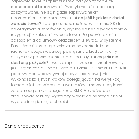
Zapewnia także bezpieczeństwo danych zgodnie ze
standardami branżowymi. Przesyłane informacje są
zaszyfrowane, nie są nigdzie zapisywane ani
udostępniane osobom trzecim.
A co jeśli będziesz chciał
zwrócić towar?
Kupując u nas, możesz w terminie 30 dni
od otrzymania zamówienia, wysłać do nas oświadczenie o
rezygnacji z zakupu i zwrócić towar. Po potwierdzeniu
odstąpienia od umowy oraz zleceniu zwrotu w systemie
PayU, środki zostaną przekazane bezpośrednio na
rachunek pożyczkodawcy powiązany z kredytem, a Ty
otrzymasz potwierdzenie e-mail od PayU.
A co jeśli nie
dostanę pożyczki?
Twój zakup nie zostanie zrealizowany,
jeśli Organizacja Finansująca nie udzieli Ci kredytu lub jeśli
po otrzymaniu pozytywnej decyzji kredytowej, nie
wykonasz kolejnych kroków polegających na weryfikacji
tożsamości i zatwierdzeniu warunków umowy kredytowej
za pomocą otrzymanego kodu SMS. Aby wówczas
zrealizować zakupy, wystarczy wrócić do naszego sklepu i
wybrać inną formę płatności.
Dane producenta