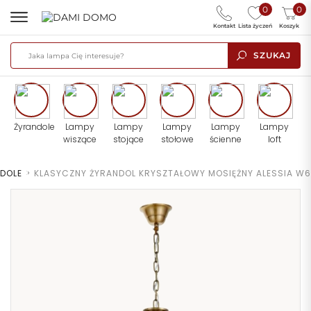
0
0
Kontakt
Lista życzeń
Koszyk
SZUKAJ
Żyrandole
Lampy
Lampy
Lampy
Lampy
Lampy
wiszące
stojące
stołowe
ścienne
loft
DOLE
>
KLASYCZNY ŻYRANDOL KRYSZTAŁOWY MOSIĘŻNY ALESSIA W6