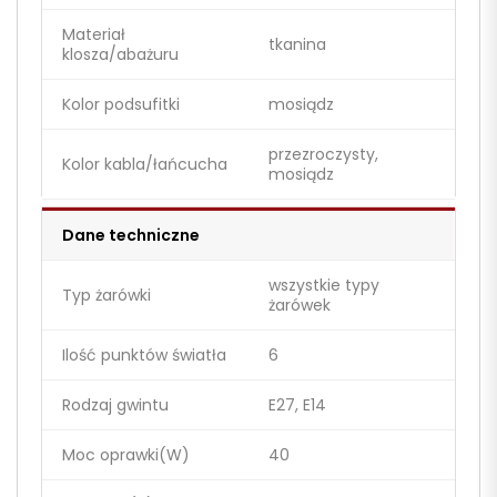
Materiał
tkanina
klosza/abażuru
Kolor podsufitki
mosiądz
przezroczysty,
Kolor kabla/łańcucha
mosiądz
Dane techniczne
wszystkie typy
Typ żarówki
żarówek
Ilość punktów światła
6
Rodzaj gwintu
E27, E14
Moc oprawki(W)
40