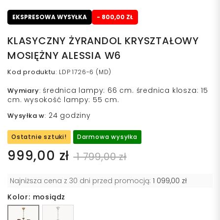
EKSPRESOWA WYSYŁKA
- 800,00 ZŁ
KLASYCZNY ŻYRANDOL KRYSZTAŁOWY
MOSIĘŻNY ALESSIA W6
Kod produktu
:
LDP 1726-6 (MD)
średnica lampy: 66 cm. średnica klosza: 15
Wymiary
:
cm. wysokość lampy: 55 cm.
24 godziny
Wysyłka w
:
Ostatnie sztuki!
Darmowa wysyłka
999,00 zł
1 799,00 zł
Najniższa cena z 30 dni przed promocją:
1 099,00 zł
Kolor: mosiądz