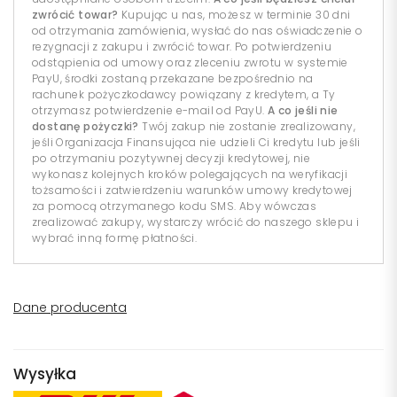
zwrócić towar?
Kupując u nas, możesz w terminie 30 dni
od otrzymania zamówienia, wysłać do nas oświadczenie o
rezygnacji z zakupu i zwrócić towar. Po potwierdzeniu
odstąpienia od umowy oraz zleceniu zwrotu w systemie
PayU, środki zostaną przekazane bezpośrednio na
rachunek pożyczkodawcy powiązany z kredytem, a Ty
otrzymasz potwierdzenie e-mail od PayU.
A co jeśli nie
dostanę pożyczki?
Twój zakup nie zostanie zrealizowany,
jeśli Organizacja Finansująca nie udzieli Ci kredytu lub jeśli
po otrzymaniu pozytywnej decyzji kredytowej, nie
wykonasz kolejnych kroków polegających na weryfikacji
tożsamości i zatwierdzeniu warunków umowy kredytowej
za pomocą otrzymanego kodu SMS. Aby wówczas
zrealizować zakupy, wystarczy wrócić do naszego sklepu i
wybrać inną formę płatności.
Dane producenta
Wysyłka