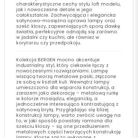
charakterystyczne cechy stylu loft modelu,
jak i nowoczesne detale w jego
całokształcie. Zachwycająca i elegancka
satynowo-mosiężna oprawa lampy oraz
sześć kloszy, zapewniających sporą dawkę
światła, perfekcyjnie odnajdą się zarówno
w jadalni czy kuchni, ale również w
korytarzu czy przedpokoju.
Kolekcja BERGEN mocno akcentuje
industrialny styl, który ciekawie łączy z
nowoczesnymi rozwiązaniami. Lampę
wiszącą tworzą metalowe paski, złączone
ze sobą w kształt kuli. Wewnątrz lampy
umieszczono dla wsparcia konstrukcji, a
zarazem jako dekorację – metalową rurkę
w kolorze mosiądzu, elegancką, a
jednocześnie interesująco kontrastującą z
satynową bryłą. Przyglądając się bliżej
konstrukcji lampy, warto zwrócić uwagę na
to, w jaki sposób powstały ramiona dla
sześciu kloszy – są one przedłużeniem
metalowych części tworzących konstrukcję
lampy. Klosze zaś to wykonane z