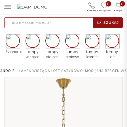
0
0
Kontakt
Lista życzeń
Koszyk
SZUKAJ
Żyrandole
Lampy
Lampy
Lampy
Lampy
Lampy
wiszące
stojące
stołowe
ścienne
loft
RANDOLE
>
LAMPA WISZĄCA LOFT SATYNOWO-MOSIĘŻNA BERGEN W6