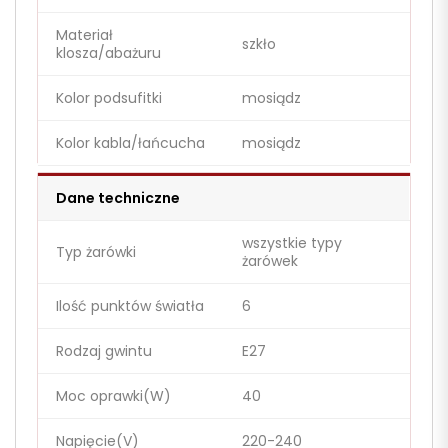
Materiał
szkło
klosza/abażuru
Kolor podsufitki
mosiądz
Kolor kabla/łańcucha
mosiądz
Dane techniczne
wszystkie typy
Typ żarówki
żarówek
Ilość punktów światła
6
Rodzaj gwintu
E27
Moc oprawki(W)
40
Napięcie(V)
220-240