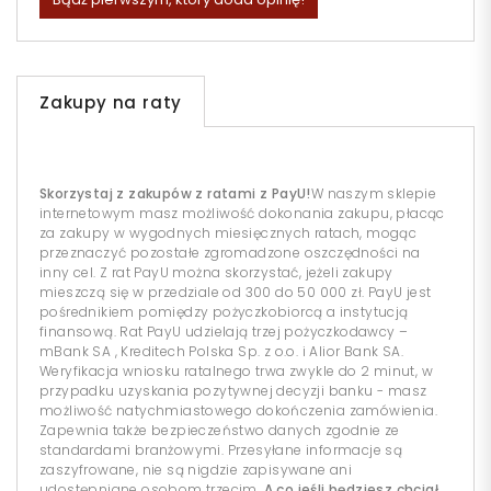
Zakupy na raty
Skorzystaj z zakupów z ratami z PayU!
W naszym sklepie
internetowym masz możliwość dokonania zakupu, płacąc
za zakupy w wygodnych miesięcznych ratach, mogąc
przeznaczyć pozostałe zgromadzone oszczędności na
inny cel. Z rat PayU można skorzystać, jeżeli zakupy
mieszczą się w przedziale od 300 do 50 000 zł. PayU jest
pośrednikiem pomiędzy pożyczkobiorcą a instytucją
finansową. Rat PayU udzielają trzej pożyczkodawcy –
mBank SA , Kreditech Polska Sp. z o.o. i Alior Bank SA.
Weryfikacja wniosku ratalnego trwa zwykle do 2 minut, w
przypadku uzyskania pozytywnej decyzji banku - masz
możliwość natychmiastowego dokończenia zamówienia.
Zapewnia także bezpieczeństwo danych zgodnie ze
standardami branżowymi. Przesyłane informacje są
zaszyfrowane, nie są nigdzie zapisywane ani
udostępniane osobom trzecim.
A co jeśli będziesz chciał