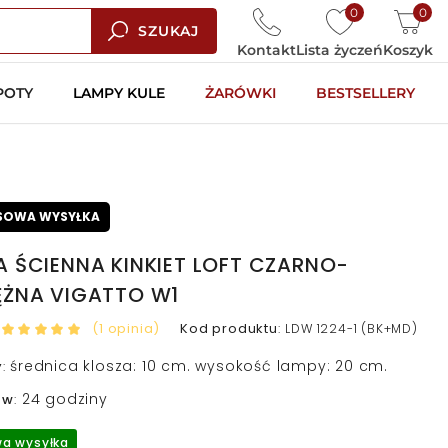
0
0
SZUKAJ
Kontakt
Lista życzeń
Koszyk
POTY
LAMPY KULE
ŻARÓWKI
BESTSELLERY
SOWA WYSYŁKA
 ŚCIENNA KINKIET LOFT CZARNO-
ĘŻNA VIGATTO W1
(1 opinia)
Kod produktu
:
LDW 1224-1 (BK+MD)
średnica klosza: 10 cm. wysokość lampy: 20 cm.
y
:
24 godziny
 w
:
a wysyłka