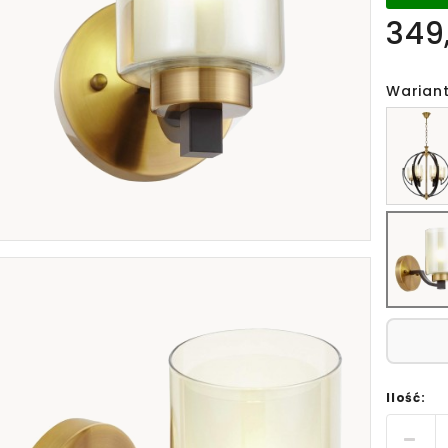
349,
Wariant
Ilość: