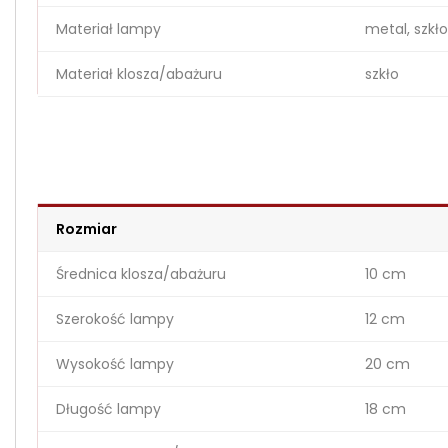
Materiał lampy
metal, szkło
Materiał klosza/abażuru
szkło
Rozmiar
Średnica klosza/abażuru
10 cm
Szerokość lampy
12 cm
Wysokość lampy
20 cm
Długość lampy
18 cm