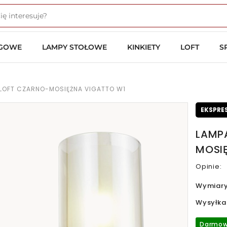
OGOWE
LAMPY STOŁOWE
KINKIETY
LOFT
S
T LOFT CZARNO-MOSIĘŻNA VIGATTO W1
EKSPRE
LAMPA
MOSI
Opinie:
Wymiar
Wysyłka
Darmow