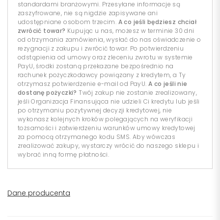
standardami branżowymi. Przesyłane informacje są
zaszyfrowane, nie są nigdzie zapisywane ani
udostępniane osobom trzecim.
A co jeśli będziesz chciał
zwrócić towar?
Kupując u nas, możesz w terminie 30 dni
od otrzymania zamówienia, wysłać do nas oświadczenie o
rezygnacji z zakupu i zwrócić towar. Po potwierdzeniu
odstąpienia od umowy oraz zleceniu zwrotu w systemie
PayU, środki zostaną przekazane bezpośrednio na
rachunek pożyczkodawcy powiązany z kredytem, a Ty
otrzymasz potwierdzenie e-mail od PayU.
A co jeśli nie
dostanę pożyczki?
Twój zakup nie zostanie zrealizowany,
jeśli Organizacja Finansująca nie udzieli Ci kredytu lub jeśli
po otrzymaniu pozytywnej decyzji kredytowej, nie
wykonasz kolejnych kroków polegających na weryfikacji
tożsamości i zatwierdzeniu warunków umowy kredytowej
za pomocą otrzymanego kodu SMS. Aby wówczas
zrealizować zakupy, wystarczy wrócić do naszego sklepu i
wybrać inną formę płatności.
Dane producenta