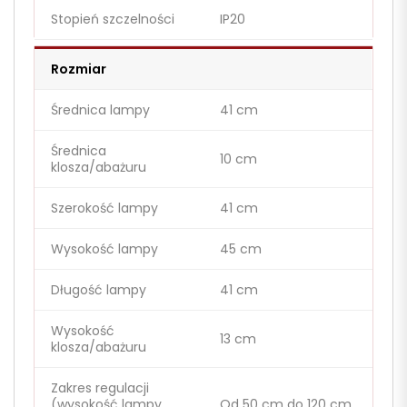
Stopień szczelności
IP20
Rozmiar
Średnica lampy
41 cm
Średnica
10 cm
klosza/abażuru
Szerokość lampy
41 cm
Wysokość lampy
45 cm
Długość lampy
41 cm
Wysokość
13 cm
klosza/abażuru
Zakres regulacji
(wysokość lampy
Od 50 cm do 120 cm