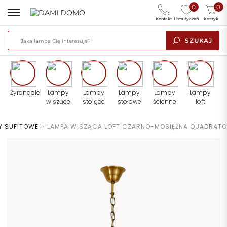
0
0
Kontakt
Lista życzeń
Koszyk
SZUKAJ
Żyrandole
Lampy
Lampy
Lampy
Lampy
Lampy
wiszące
stojące
stołowe
ścienne
loft
Y SUFITOWE
>
LAMPA WISZĄCA LOFT CZARNO-MOSIĘŻNA QUADRATO