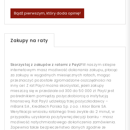
Bądź pierwszym, który doda opinię!
Zakupy na raty
Skorzystaj z zakupów z ratami z PayU!
W naszym sklepie
internetowym masz możliwość dokonania zakupu, płacąc
za zakupy w wygodnych miesięcznych ratach, mogąc
przeznaczyć pozostałe zgromadzone oszczędności na
inny cel. Z rat PayU można skorzystać, jeżeli zakupy
mieszczą się w przedziale od 300 do 50 000 zł. PayU jest
pośrednikiem pomiędzy pożyczkobiorcą a instytucją
finansową. Rat PayU udzielają trzej pożyczkodawcy –
mBank SA , Kreditech Polska Sp. z o.o. i Alior Bank SA.
Weryfikacja wniosku ratalnego trwa zwykle do 2 minut, w
przypadku uzyskania pozytywnej decyzji banku - masz
możliwość natychmiastowego dokończenia zamówienia.
Zapewnia także bezpieczeństwo danych zgodnie ze