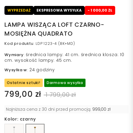
WYPRZEDAŻ
EKSPRESOWA WYSYŁKA
- 1 000,00 ZŁ
LAMPA WISZĄCA LOFT CZARNO-
MOSIĘŻNA QUADRATO
Kod produktu
:
LDP 1223-4 (BK+MD)
średnica lampy: 41 cm. średnica klosza: 10
Wymiary
:
cm. wysokość lampy: 45 cm.
24 godziny
Wysyłka w
:
Ostatnie sztuki!
Darmowa wysyłka
799,00 zł
1 799,00 zł
Najniższa cena z 30 dni przed promocją:
999,00 zł
Kolor: czarny