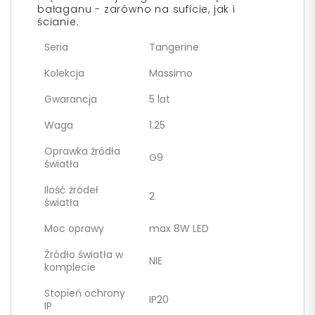
bałaganu - zarówno na suficie, jak i
ścianie.
Seria
Tangerine
Kolekcja
Massimo
Gwarancja
5 lat
Waga
1.25
Oprawka źródła
G9
światła
Ilość żródeł
2
światła
Moc oprawy
max 8W LED
Źródło światła w
NIE
komplecie
Stopień ochrony
IP20
IP