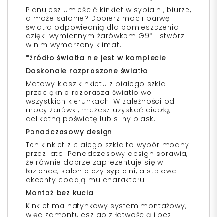
Planujesz umieścić kinkiet w sypialni, biurze,
a może salonie? Dobierz moc i barwę
światła odpowiednią dla pomieszczenia
dzięki wymiennym żarówkom G9* i stwórz
w nim wymarzony klimat.
*źródło światła nie jest w komplecie
Doskonale rozproszone światło
Matowy klosz kinkietu z białego szkła
przepięknie rozprasza światło we
wszystkich kierunkach. W zależności od
mocy żarówki, możesz uzyskać ciepłą,
delikatną poświatę lub silny blask.
Ponadczasowy design
Ten kinkiet z białego szkła to wybór modny
przez lata. Ponadczasowy design sprawia,
że równie dobrze zaprezentuje się w
łazience, salonie czy sypialni, a stalowe
akcenty dodają mu charakteru.
Montaż bez kucia
Kinkiet ma natynkowy system montażowy,
więc zamontujesz go z łatwością i bez