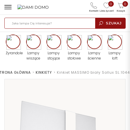
0
0
Kontakt
Lista życzeń
Koszyk
SZUKAJ
Żyrandole
Lampy
Lampy
Lampy
Lampy
Lampy
wiszące
stojące
stołowe
ścienne
loft
TRONA GŁÓWNA
>
KINKIETY
>
Kinkiet MASSIMO biały Sollux SL.1044