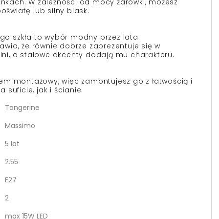
runkach. W zależności od mocy żarówki, możesz
oświatę lub silny blask.
ego szkła to wybór modny przez lata.
wia, że równie dobrze zaprezentuje się w
alni, a stalowe akcenty dodają mu charakteru.
em montażowy, więc zamontujesz go z łatwością i
uficie, jak i ścianie.
Tangerine
Massimo
5 lat
2.55
E27
2
max 15W LED