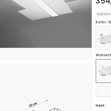
354,
Najniżs
Kolor: b
Wariant
Ilość: