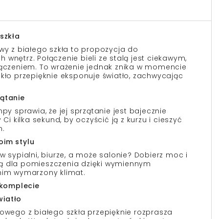
 szkła
owy z białego szkła to propozycja do
wnętrz. Połączenie bieli ze stalą jest ciekawym,
zeniem. To wrażenie jednak znika w momencie
zkło przepięknie eksponuje światło, zachwycając
zątanie
mpy sprawia, że jej sprzątanie jest bajecznie
 Ci kilka sekund, by oczyścić ją z kurzu i cieszyć
m.
oim stylu
w sypialni, biurze, a może salonie? Dobierz moc i
ą dla pomieszczenia dzięki wymiennym
nim wymarzony klimat.
w komplecie
wiatło
towego z białego szkła przepięknie rozprasza