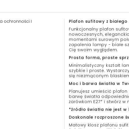
asa ochronności I
Plafon sufitowy z białego
Funkcjonalny plafon sufit
nowoczesnych, eleganckich 
momentami surowym połąc
zapalenia lampy - białe s
Cię swoim wyglądem.
Prosta forma, proste spr
Minimalistyczny kształt la
szybkie i proste. Wystarczy
się niezmąconym blaskie
Moc i barwa światła w Tw
Planujesz umieścić plafon 
barwę światła odpowiedni
żarówkom E27* i stwórz w 
*źródło światła nie jest 
Doskonale rozproszone ś
Matowy klosz plafonu sufi