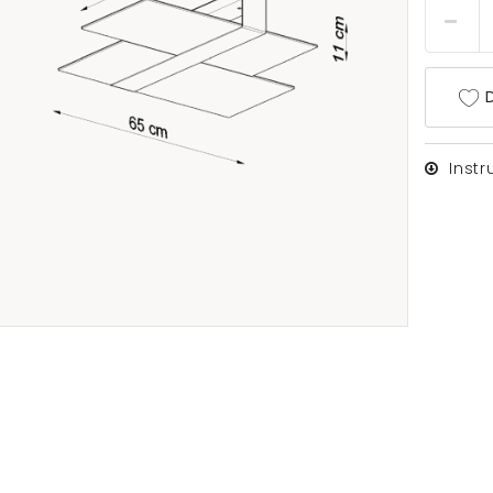
D
Inst