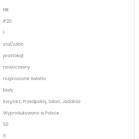
NIE
IP20
1
stal/szkło
prostokąt
nowoczesny
rozproszone światło
biały
Korytarz, Przedpokój, Salon, Jadalnia
Wyprodukowano w Polsce
50
11