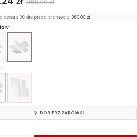
24 zł
369,00 zł
za cena z 30 dni przed promocją:
369,00 zł
iały
:
DOBIERZ ŻARÓWKI