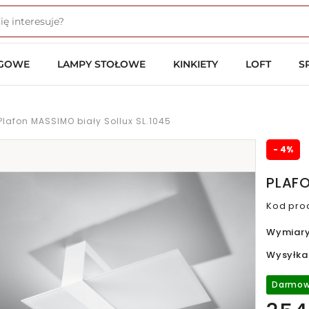
OGOWE
LAMPY STOŁOWE
KINKIETY
LOFT
S
Plafon MASSIMO biały Sollux SL.1045
- 4%
PLAFO
Kod pro
Wymiar
Wysyłka
Darmow