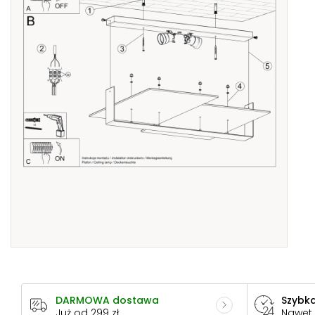
DARMOWA dostawa
Szybka
Już od 299 zł
Nawet