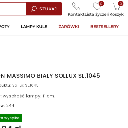
0
0
SZUKAJ
Kontakt
Lista życzeń
Koszyk
POTY
LAMPY KULE
ŻARÓWKI
BESTSELLERY
N MASSIMO BIAŁY SOLLUX SL.1045
duktu
:
Sollux SL.1045
wysokość lampy: 11 cm.
y
:
24H
 w
:
a wysyłka