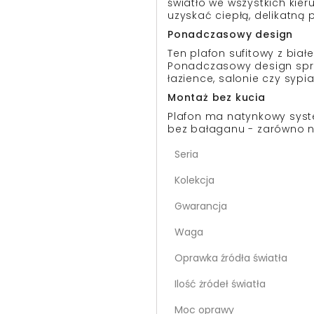
światło we wszystkich kie
uzyskać ciepłą, delikatną p
Ponadczasowy design
Ten plafon sufitowy z biał
Ponadczasowy design spra
łazience, salonie czy sypi
Montaż bez kucia
Plafon ma natynkowy syst
bez bałaganu - zarówno na s
Seria
Kolekcja
Gwarancja
Waga
Oprawka źródła światła
Ilość żródeł światła
Moc oprawy