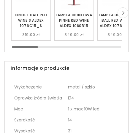
KINKIET BALL RED
LAMPKA BIURKOWA
LAMPKA BIURKOW
WINE S ALDEX
PINNE RED WINE
BALL RED WINE S
1076C15_S
ALDEX 1080B15
ALDEX 1076B15_
319,00 zł
349,00 zł
349,00 zł
Informacje o produkcie
Wykończenie
metal / szkło
Oprawka źródła światła
E14
Moc
1 x max 10W led
Szerokość
14
Wysokość
31