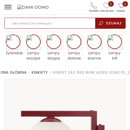
0
0
Kontakt
Lista życzeń
Koszyk
SZUKAJ
Żyrandole
Lampy
Lampy
Lampy
Lampy
Lampy
wiszące
stojące
stołowe
ścienne
loft
RONA GŁÓWNA
>
KINKIETY
>
KINKIET ZAC RED WINE ALDEX 1038C15_2