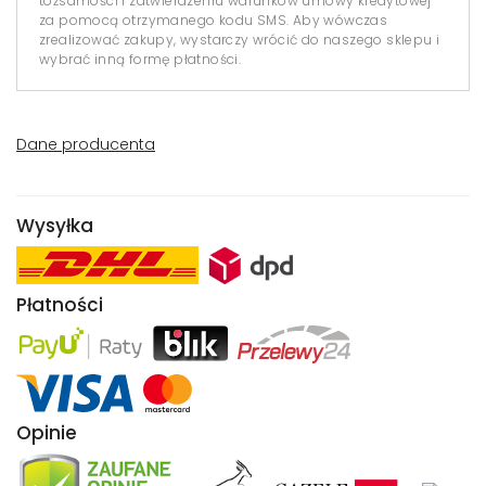
tożsamości i zatwierdzeniu warunków umowy kredytowej
za pomocą otrzymanego kodu SMS. Aby wówczas
zrealizować zakupy, wystarczy wrócić do naszego sklepu i
wybrać inną formę płatności.
Dane producenta
Wysyłka
Płatności
Opinie