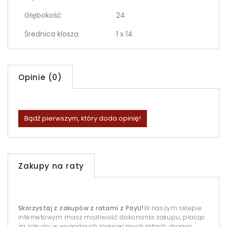
Głębokość
24
Średnica klosza
1 x 14
Opinie (0)
Bądź pierwszym, który doda opinię!
Zakupy na raty
Skorzystaj z zakupów z ratami z PayU!
W naszym sklepie
internetowym masz możliwość dokonania zakupu, płacąc
za zakupy w wygodnych miesięcznych ratach, mogąc