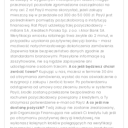
przeznaczyć pozostałe zgromadzone oszczędności na
inny cel. Z rat PayU można skorzystać, jeżeli zakupy
mieszczą się w przedziale od 300 do 50 000 zł. PayU jest
pośrednikiem pomiędzy pożyczkobiorcą a instytucją
finansową. Rat PayU udzielają trzej pożyczkodawcy –
mBank SA , Kreditech Polska Sp. z o.o. i Alior Bank SA.
Weryfikacja wniosku ratalnego trwa zwykle do 2 minut, w
przypadku uzyskania pozytywnej decyzji banku - masz
możliwość natychmiastowego dokończenia zamówienia.
Zapewnia także bezpieczeństwo danych zgodnie ze
standardami branżowymi. Przesyłane informacje są
zaszyfrowane, nie są nigdzie zapisywane ani
udostępniane osobom trzecim.
A co jeśli będziesz chciał
zwrócić towar?
Kupując u nas, możesz w terminie 30 dni
od otrzymania zamówienia, wysłać do nas oświadczenie o
rezygnacji z zakupu i zwrócić towar. Po potwierdzeniu
odstąpienia od umowy oraz zleceniu zwrotu w systemie
PayU, środki zostaną przekazane bezpośrednio na
rachunek pożyczkodawcy powiązany z kredytem, a Ty
otrzymasz potwierdzenie e-mail od PayU.
A co jeśli nie
dostanę pożyczki?
Twój zakup nie zostanie zrealizowany,
jeśli Organizacja Finansująca nie udzieli Ci kredytu lub jeśli
po otrzymaniu pozytywnej decyzji kredytowej, nie
wykonasz kolejnych kroków polegających na weryfikacji