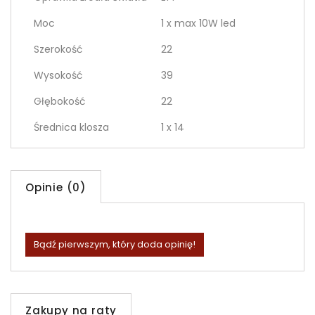
Moc
1 x max 10W led
Szerokość
22
Wysokość
39
Głębokość
22
Średnica klosza
1 x 14
Opinie (0)
Bądź pierwszym, który doda opinię!
Zakupy na raty