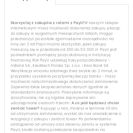
Skorzystaj z zakupów z ratami z PayU!
W naszym sklepie
internetowym masz możliwość dokonania zakupu, płacąc
za zakupy w wygodnych miesięcznych ratach, mogąc
przeznaczyć pozostałe zgromadzone oszczędności na
inny cel. Z rat PayU można skorzystać, jeżeli zakupy
mieszczą się w przedziale od 300 do 50 000 zł. PayU jest
pośrednikiem pomiędzy pożyczkobiorcą a instytucją
finansową. Rat PayU udzielają trzej pożyczkodawcy –
mBank SA , Kreditech Polska Sp. z o.o. i Alior Bank SA.
Weryfikacja wniosku ratalnego trwa zwykle do 2 minut, w
przypadku uzyskania pozytywnej decyzji banku - masz
możliwość natychmiastowego dokończenia zamówienia.
Zapewnia także bezpieczeństwo danych zgodnie ze
standardami branżowymi. Przesyłane informacje są
zaszyfrowane, nie są nigdzie zapisywane ani
udostępniane osobom trzecim.
A co jeśli będziesz chciał
zwrócić towar?
Kupując u nas, możesz w terminie 30 dni
od otrzymania zamówienia, wysłać do nas oświadczenie o
rezygnacji z zakupu i zwrócić towar. Po potwierdzeniu
odstąpienia od umowy oraz zleceniu zwrotu w systemie
PayU, środki zostaną przekazane bezpośrednio na