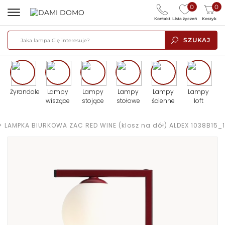
0
0
Kontakt
Lista życzeń
Koszyk
SZUKAJ
Żyrandole
Lampy
Lampy
Lampy
Lampy
Lampy
wiszące
stojące
stołowe
ścienne
loft
>
LAMPKA BIURKOWA ZAC RED WINE (klosz na dół) ALDEX 1038B15_1