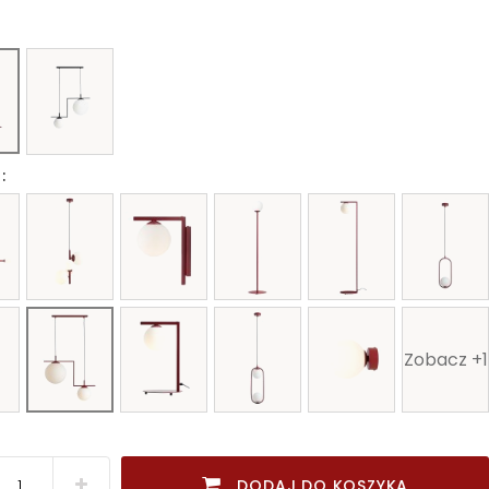
:
Zobacz +1
DODAJ DO KOSZYKA