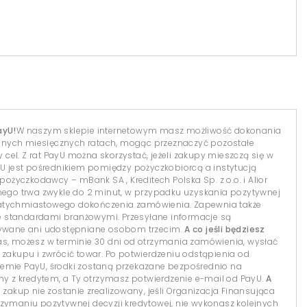
ayU!
W naszym sklepie internetowym masz możliwość dokonania
dnych miesięcznych ratach, mogąc przeznaczyć pozostałe
el. Z rat PayU można skorzystać, jeżeli zakupy mieszczą się w
yU jest pośrednikiem pomiędzy pożyczkobiorcą a instytucją
 pożyczkodawcy – mBank SA , Kreditech Polska Sp. z o.o. i Alior
lnego trwa zwykle do 2 minut, w przypadku uzyskania pozytywnej
natychmiastowego dokończenia zamówienia. Zapewnia także
 standardami branżowymi. Przesyłane informacje są
isywane ani udostępniane osobom trzecim.
A co jeśli będziesz
s, możesz w terminie 30 dni od otrzymania zamówienia, wysłać
 zakupu i zwrócić towar. Po potwierdzeniu odstąpienia od
temie PayU, środki zostaną przekazane bezpośrednio na
 z kredytem, a Ty otrzymasz potwierdzenie e-mail od PayU.
A
 zakup nie zostanie zrealizowany, jeśli Organizacja Finansująca
 otrzymaniu pozytywnej decyzji kredytowej, nie wykonasz kolejnych