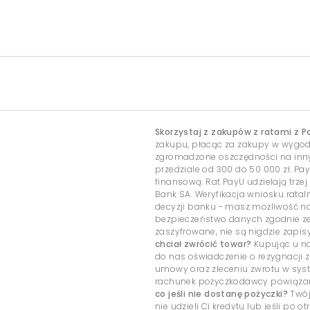
Skorzystaj z zakupów z ratami z P
zakupu, płacąc za zakupy w wygo
zgromadzone oszczędności na inny c
przedziale od 300 do 50 000 zł. Pa
finansową. Rat PayU udzielają trzej
Bank SA. Weryfikacja wniosku rata
decyzji banku - masz możliwość 
bezpieczeństwo danych zgodnie ze
zaszyfrowane, nie są nigdzie zap
chciał zwrócić towar?
Kupując u na
do nas oświadczenie o rezygnacji z
umowy oraz zleceniu zwrotu w sys
rachunek pożyczkodawcy powiązany
co jeśli nie dostanę pożyczki?
Twój
nie udzieli Ci kredytu lub jeśli po