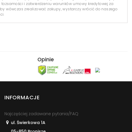
i tożsamości i zatwierdzeniu warunków umowy kredytowej za
y wówczas zrealizować zakupy, wystarczy wrócić do naszego
ci.
Opinie
INFORMACJE
Najczęściej zadawane pytania/FAQ
ul. Świerkowa 1A
05-850 Bronisze