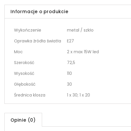
Informacje o produkcie
Wykończenie
metal / szkło
Oprawka źródła światła
E27
Moc
2 x max 15W led
Szerokość
72,5
Wysokość
110
Głębokość
30
Średnica klosza
1 x 30; 1 x 20
Opinie (0)