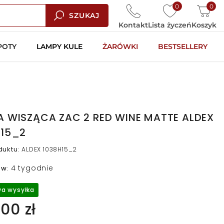
0
0
SZUKAJ
Kontakt
Lista życzeń
Koszyk
POTY
LAMPY KULE
ŻARÓWKI
BESTSELLERY
 WISZĄCA ZAC 2 RED WINE MATTE ALDEX
H15_2
duktu
:
ALDEX 1038H15_2
4 tygodnie
 w
:
a wysyłka
00 zł