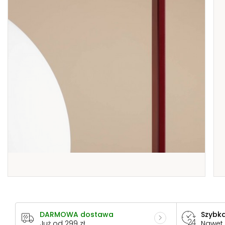
DARMOWA dostawa
Szybka
Już od 299 zł
Nawet