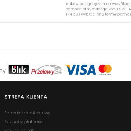
kroków polegających na weryfikacj
pomocą otrzymanego kodu SMS. Ab
sklepu i wybrać inną formę płatnoś
STREFA KLIENTA
Formularz kontaktowy
Sposoby płatności
Zakupy na raty