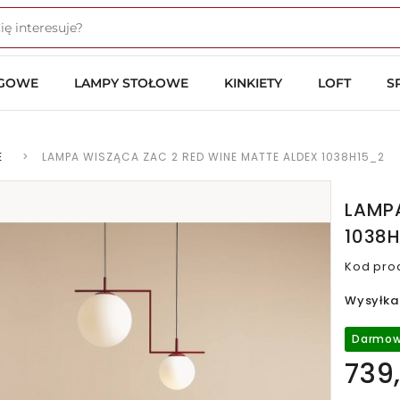
OGOWE
LAMPY STOŁOWE
KINKIETY
LOFT
S
E
>
LAMPA WISZĄCA ZAC 2 RED WINE MATTE ALDEX 1038H15_2
LAMPA
1038
Kod pro
Wysyłka
Darmow
739,