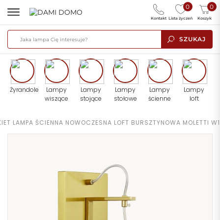
0
0
Kontakt
Lista życzeń
Koszyk
SZUKAJ
Żyrandole
Lampy
Lampy
Lampy
Lampy
Lampy
wiszące
stojące
stołowe
ścienne
loft
KIET LAMPA ŚCIENNA NOWOCZESNA LOFT BURSZTYNOWA MOLETTI W1