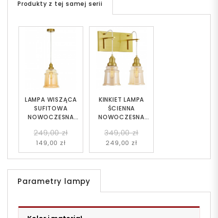
Produkty z tej samej serii
LAMPA WISZĄCA
KINKIET LAMPA
SUFITOWA
ŚCIENNA
NOWOCZESNA
NOWOCZESNA
LOFT
LOFT
249,00 zł
349,00 zł
BURSZTYNOWA
BURSZTYNOWA
149,00 zł
249,00 zł
MOLETTI D20
MOLETTI W2
Parametry lampy