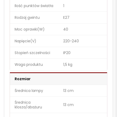
Ilość punktów światła
1
Rodzaj gwintu
E27
Moc oprawki(W)
40
Napięcie(V)
220-240
Stopień szczelności
IP20
Waga produktu
1,5 kg
Rozmiar
Średnica lampy
13 cm
Średnica
13 cm
klosza/abażuru