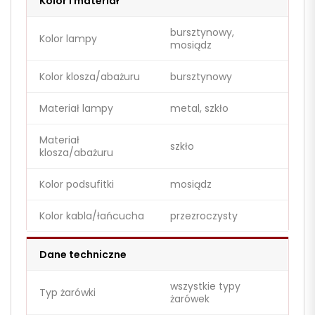
Kolor i materiał
bursztynowy,
Kolor lampy
mosiądz
Kolor klosza/abażuru
bursztynowy
Materiał lampy
metal, szkło
Materiał
szkło
klosza/abażuru
Kolor podsufitki
mosiądz
Kolor kabla/łańcucha
przezroczysty
Dane techniczne
wszystkie typy
Typ żarówki
żarówek