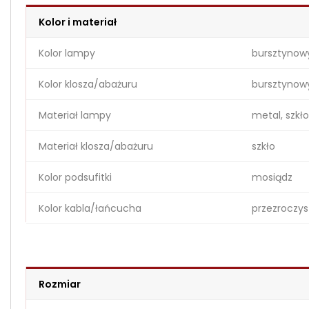
Kolor i materiał
Kolor lampy
bursztynow
Kolor klosza/abażuru
bursztynow
Materiał lampy
metal, szkło
Materiał klosza/abażuru
szkło
Kolor podsufitki
mosiądz
Kolor kabla/łańcucha
przezroczys
Rozmiar