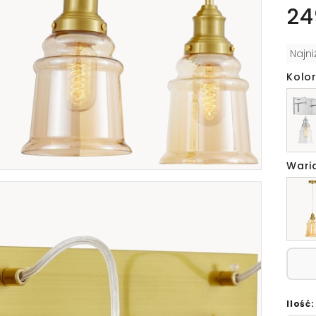
24
Najn
Kolo
Wari
Ilość: