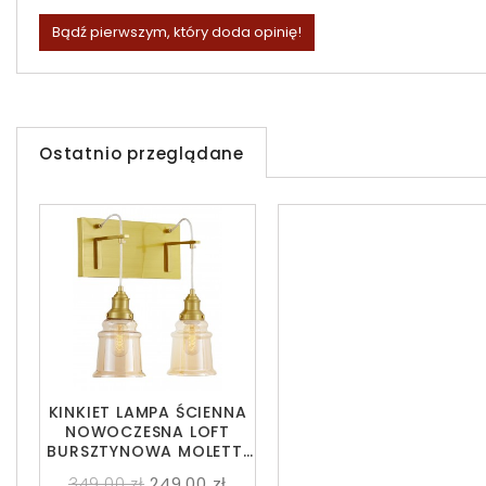
Bądź pierwszym, który doda opinię!
Ostatnio przeglądane
KINKIET LAMPA ŚCIENNA
NOWOCZESNA LOFT
BURSZTYNOWA MOLETTI
W2
349,00 zł
249,00 zł