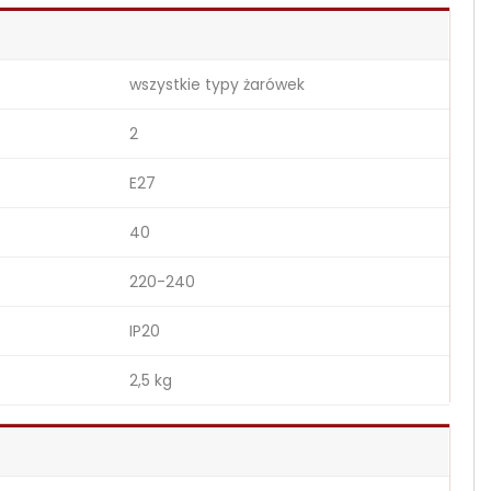
wszystkie typy żarówek
2
E27
40
220-240
IP20
2,5 kg