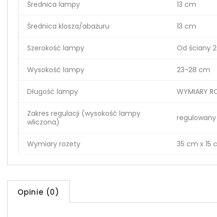
Średnica lampy
13 cm
Średnica klosza/abażuru
13 cm
Szerokość lampy
Od ściany 
Wysokość lampy
23-28 cm
Długość lampy
WYMIARY RO
Zakres regulacji (wysokość lampy
regulowany
wliczona)
Wymiary rozety
35 cm x 15
Opinie (0)