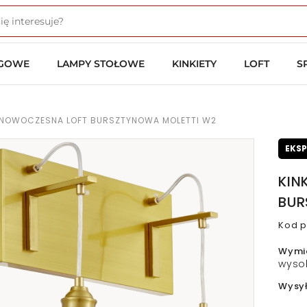
OGOWE
LAMPY STOŁOWE
KINKIETY
LOFT
S
A NOWOCZESNA LOFT BURSZTYNOWA MOLETTI W2
EKS
KIN
BUR
Kod p
Wymi
wyso
Wysy