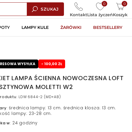
0
0
SZUKAJ
Kontakt
Lista życzeń
Koszyk
POTY
LAMPY KULE
ŻARÓWKI
BESTSELLERY
PRESOWA WYSYŁKA
- 100,00 ZŁ
KIET LAMPA ŚCIENNA NOWOCZESNA LOFT
SZTYNOWA MOLETTI W2
roduktu
:
LDW 6844-2 (MD+AB)
średnica lampy: 13 cm. średnica klosza: 13 cm.
ary
:
kość lampy: 23-28 cm.
24 godziny
łka w
: