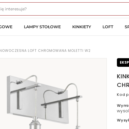
OGOWE
LAMPY STOŁOWE
KINKIETY
LOFT
S
NA NOWOCZESNA LOFT CHROMOWANA MOLETTI W2
EKS
KIN
CH
Kod p
Wymi
wyso
Wysy