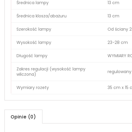
Średnica lampy
13 cm
Średnica klosza/abażuru
13 cm
Szerokość lampy
Od ściany 
Wysokość lampy
23-28 cm
Długość lampy
WYMIARY RO
Zakres regulacji (wysokość lampy
regulowany
wliczona)
Wymiary rozety
35 cm x 15
Opinie (0)