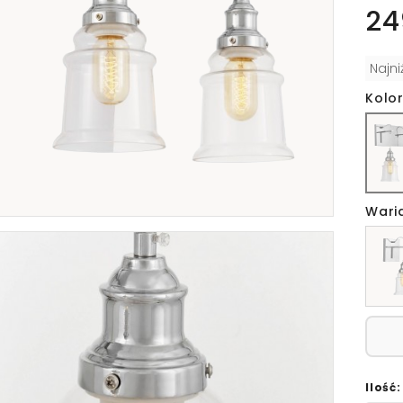
24
Najn
Kolor
Wari
Ilość: