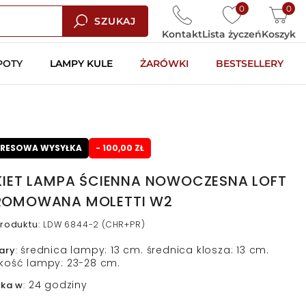
0
0
SZUKAJ
Kontakt
Lista życzeń
Koszyk
POTY
LAMPY KULE
ŻARÓWKI
BESTSELLERY
PRESOWA WYSYŁKA
- 100,00 ZŁ
KIET LAMPA ŚCIENNA NOWOCZESNA LOFT
ROMOWANA MOLETTI W2
roduktu
:
LDW 6844-2 (CHR+PR)
średnica lampy: 13 cm. średnica klosza: 13 cm.
ary
:
kość lampy: 23-28 cm.
24 godziny
łka w
: