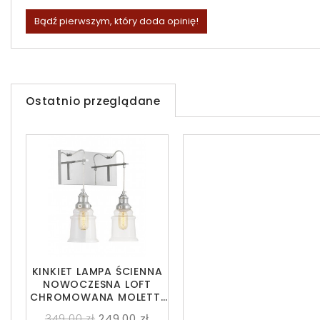
Bądź pierwszym, który doda opinię!
Ostatnio przeglądane
KINKIET LAMPA ŚCIENNA
NOWOCZESNA LOFT
CHROMOWANA MOLETTI
W2
349,00 zł
249,00 zł