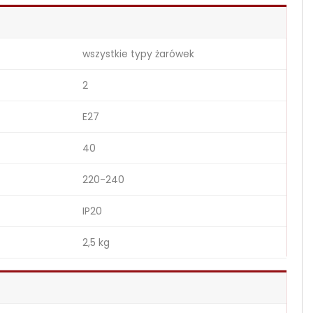
wszystkie typy żarówek
2
E27
40
220-240
IP20
2,5 kg