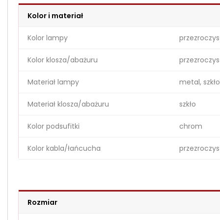
Kolor i materiał
Kolor lampy
przezroczys
Kolor klosza/abażuru
przezroczys
Materiał lampy
metal, szkło
Materiał klosza/abażuru
szkło
Kolor podsufitki
chrom
Kolor kabla/łańcucha
przezroczys
Rozmiar