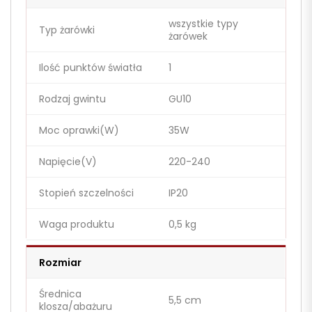
wszystkie typy
Typ żarówki
żarówek
Ilość punktów światła
1
Rodzaj gwintu
GU10
Moc oprawki(W)
35W
Napięcie(V)
220-240
Stopień szczelności
IP20
Waga produktu
0,5 kg
Rozmiar
Średnica
5,5 cm
klosza/abażuru