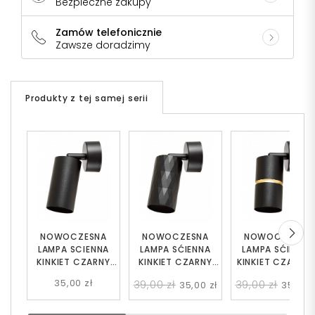
Bezpieczne zakupy
Zamów telefonicznie
Zawsze doradzimy
Produkty z tej samej serii
NOWOCZESNA
NOWOCZESNA
NOWOCZESNA
LAMPA SCIENNA
LAMPA SĆIENNA
LAMPA SĆIENNA
KINKIET CZARNY
KINKIET CZARNY
KINKIET CZARNO
NEO W1
BOVA W1
ZŁOTY ASTI W1
35,00 zł
39,00 zł
39,00 zł
35,00 zł
35,00 z