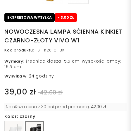
EKSPRESOWA WYSYŁKA
- 3,00 ZŁ
NOWOCZESNA LAMPA SĆIENNA KINKIET
CZARNO-ZŁOTY VIVO W1
Kod produktu
:
TS-TK20-C1-BK
średnica klosza: 5,5 cm. wysokość lampy:
Wymiary
:
16,5 cm.
24 godziny
Wysyłka w
:
39,00 zł
42,00 zł
Najniższa cena z 30 dni przed promocją:
42,00 zł
Kolor: czarny