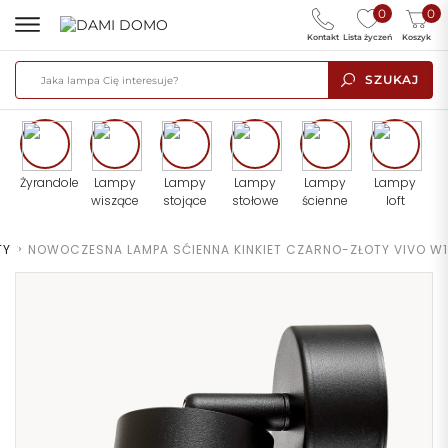
0
0
Kontakt
Lista życzeń
Koszyk
SZUKAJ
Żyrandole
Lampy
Lampy
Lampy
Lampy
Lampy
wiszące
stojące
stołowe
ścienne
loft
TY
>
NOWOCZESNA LAMPA SĆIENNA KINKIET CZARNO-ZŁOTY VIVO W1