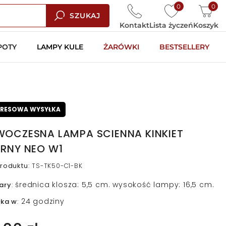
0
0
SZUKAJ
Kontakt
Lista życzeń
Koszyk
POTY
LAMPY KULE
ŻARÓWKI
BESTSELLERY
PRESOWA WYSYŁKA
OCZESNA LAMPA SCIENNA KINKIET
RNY NEO W1
roduktu
:
TS-TK50-C1-BK
średnica klosza: 5,5 cm. wysokość lampy: 16,5 cm.
ary
:
24 godziny
łka w
: