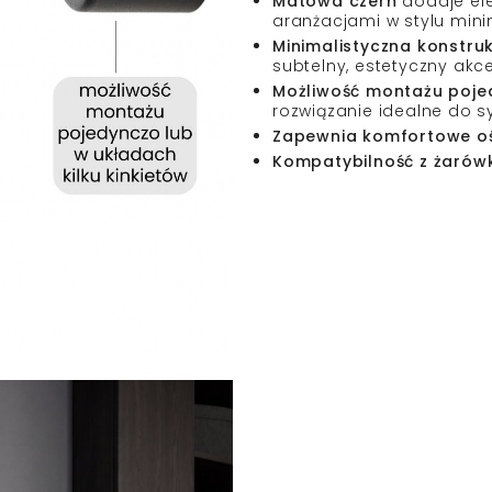
Matowa czerń
dodaje ele
aranżacjami w stylu mini
Minimalistyczna konstru
subtelny, estetyczny akc
Możliwość montażu pojed
rozwiązanie idealne do s
Zapewnia komfortowe ośw
Kompatybilność z żarów