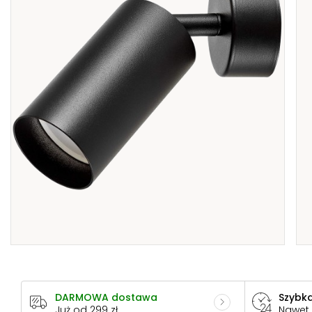
DARMOWA dostawa
Szybka
Już od 299 zł
Nawet