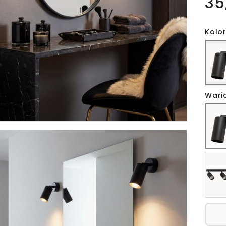
35
Kolor
Wari