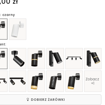
,00 zł
: czarny
ant:
Zobacz 
+1
DOBIERZ ŻARÓWKI