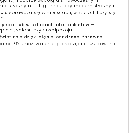
gancji i dobrze współgra z nowoczesnymi
malistycznym, loft, glamour czy modernistycznym
kcja
sprawdza się w miejscach, w których liczy się
ent
ynczo lub w układach kilku kinkietów
—
ypialni, salonu czy przedpokoju
ietlenie dzięki głębiej osadzonej żarówce
kami LED
umożliwia energooszczędne użytkowanie.