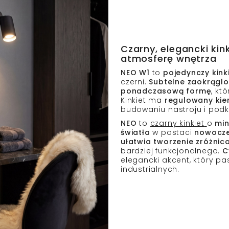
Czarny, elegancki kin
atmosferę wnętrza
NEO W1
to
pojedynczy kink
czerni.
Subtelne zaokrągl
ponadczasową formę
, kt
Kinkiet ma
regulowany kie
budowaniu nastroju i podk
NEO
to
czarny kinkiet
o
min
światła
w postaci
nowocze
ułatwia tworzenie zróżni
bardziej funkcjonalnego.
C
elegancki akcent, który p
industrialnych.