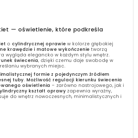
kiet — oświetlenie, które podkreśla
iet
o
cylindrycznej oprawie
w kolorze głębokiej
one krawędzie i matowe wykończenie
tworzą
óra wygląda elegancko w każdym stylu wnętrz.
runek świecenia
, dzięki czemu daje swobodę w
reślaniu wybranych miejsc.
imalistycznej formie z pojedynczym źródłem
snej tuby
.
Możliwość regulacji kierunku świecenia
cowanego oświetlenia
– zarówno nastrojowego, jak i
ylindryczny kształt oprawy
zapewnia wyraźny,
asuje do wnętrz nowoczesnych, minimalistycznych i