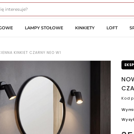
OGOWE
LAMPY STOŁOWE
KINKIETY
LOFT
S
ENNA KINKIET CZARNY NEO W1
EKS
NOW
CZA
Kod p
Wymi
Wysy