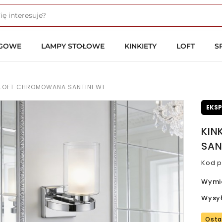
OGOWE
LAMPY STOŁOWE
KINKIETY
LOFT
S
A LOFT CHROMOWANA SANTINI W1
EKS
KIN
SAN
Kod p
Wymi
Wysy
Osta