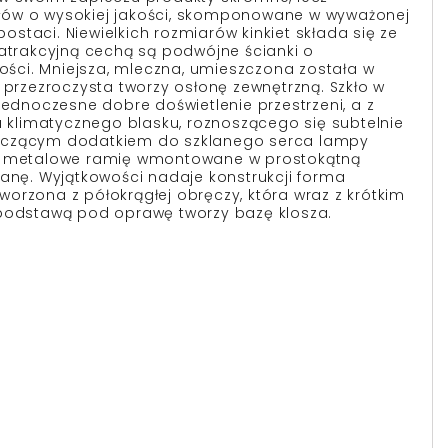
ów o wysokiej jakości, skomponowane w wyważonej
 postaci. Niewielkich rozmiarów kinkiet składa się ze
 atrakcyjną cechą są podwójne ścianki o
kości. Mniejsza, mleczna, umieszczona została w
 przezroczysta tworzy osłonę zewnętrzną. Szkło w
jednoczesne dobre doświetlenie przestrzeni, a z
u klimatycznego blasku, roznoszącego się subtelnie
aczącym dodatkiem do szklanego serca lampy
, metalowe ramię wmontowane w prostokątną
ianę. Wyjątkowości nadaje konstrukcji forma
orzona z półokrągłej obręczy, która wraz z krótkim
 podstawą pod oprawę tworzy bazę klosza.