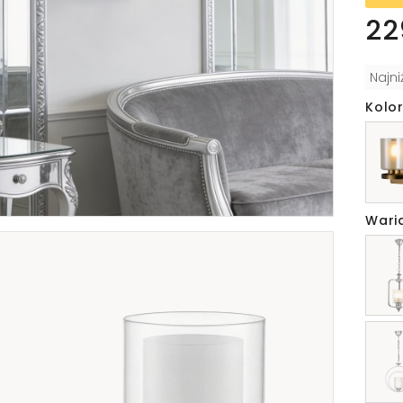
22
Najn
Kolo
Wari