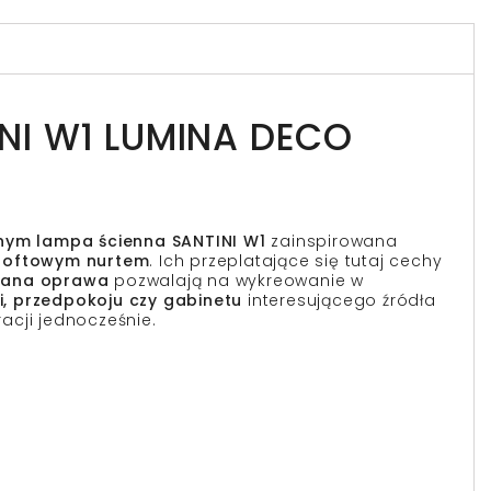
NI W1 LUMINA DECO
znym lampa ścienna SANTINI W1
zainspirowana
loftowym nurtem
. Ich przeplatające się tutaj cechy
ana oprawa
pozwalają na wykreowanie w
ni, przedpokoju czy gabinetu
interesującego źródła
racji jednocześnie.