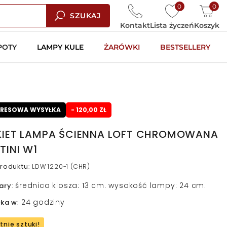
0
0
SZUKAJ
Kontakt
Lista życzeń
Koszyk
POTY
LAMPY KULE
ŻARÓWKI
BESTSELLERY
PRESOWA WYSYŁKA
- 120,00 ZŁ
KIET LAMPA ŚCIENNA LOFT CHROMOWANA
TINI W1
roduktu
:
LDW 1220-1 (CHR)
średnica klosza: 13 cm. wysokość lampy: 24 cm.
ary
:
24 godziny
łka w
:
tnie sztuki!