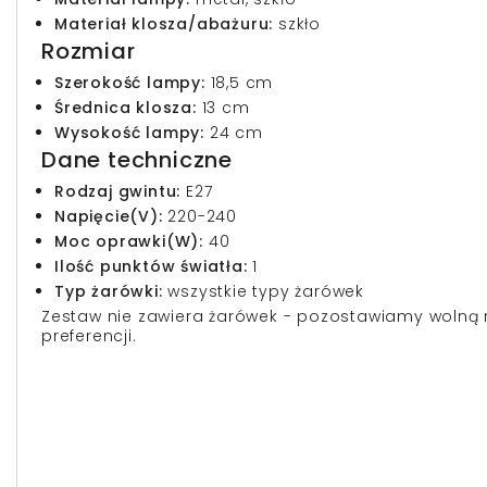
Materiał klosza/abażuru:
szkło
Rozmiar
Szerokość lampy:
18,5 cm
Średnica klosza:
13 cm
Wysokość lampy:
24 cm
Dane techniczne
Rodzaj gwintu:
E27
Napięcie(V):
220-240
Moc oprawki(W):
40
Ilość punktów światła:
1
Typ żarówki:
wszystkie typy żarówek
Zestaw nie zawiera żarówek - pozostawiamy wolną r
preferencji.