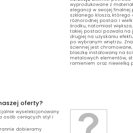
wyprodukowane z materiał
elegancji w swojej finalnej
szklanego klosza, którego
różnorodnej postaci i wiel
środku, natomiast większa,
takiej postaci pozwala na 
drugiej na uzyskaniu efekt
po wybranym wnętrzu. Zn
ściennej jest chromowane
blaszkę instalowaną na śc
metalowych elementów, stw
ramieniem oraz niewielką
naszej oferty?
cjalnie wyselekcjonowany
a osób ceniących styl i
arannie dobieramy