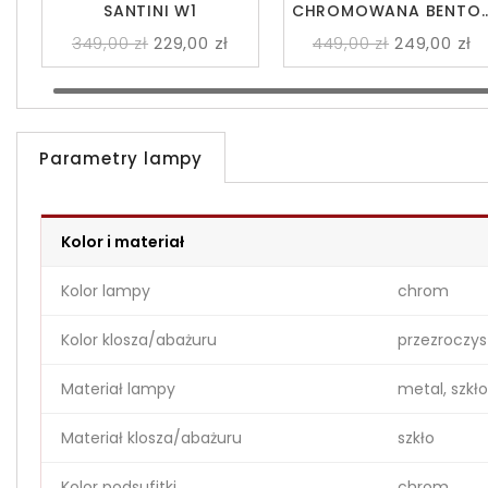
SANTINI W1
CHROMOWANA BENTO
W1
349,00 zł
229,00 zł
449,00 zł
249,00 zł
Parametry lampy
Kolor i materiał
Kolor lampy
chrom
Kolor klosza/abażuru
przezroczys
Materiał lampy
metal, szkło
Materiał klosza/abażuru
szkło
Kolor podsufitki
chrom