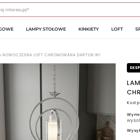
OGOWE
LAMPY STOŁOWE
KINKIETY
LOFT
S
A NOWOCZESNA LOFT CHROMOWANA DARTON W1
EKS
LAM
CH
Kod p
Wymi
wyso
Wysy