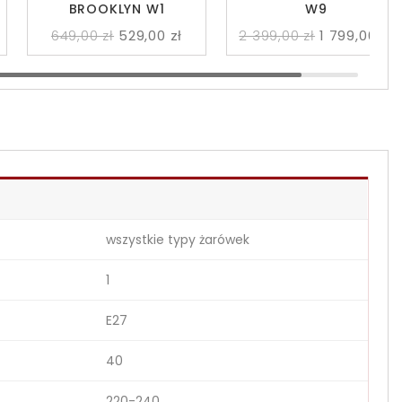
BROOKLYN W1
W9
649,00 zł
529,00 zł
2 399,00 zł
1 799,00 zł
wszystkie typy żarówek
1
E27
40
220-240