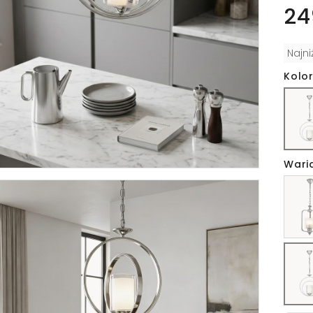
24
Najn
Kolo
Wari