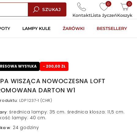
0
0
SZUKAJ
Kontakt
Lista życzeń
Koszyk
POTY
LAMPY KULE
ŻARÓWKI
BESTSELLERY
PRESOWA WYSYŁKA
- 200,00 ZŁ
PA WISZĄCA NOWOCZESNA LOFT
ROMOWANA DARTON W1
roduktu
:
LDP 1237-1 (CHR)
średnica lampy: 35 cm. średnica klosza: 11,5 cm.
ary
:
kość lampy: 40 cm.
24 godziny
łka w
: