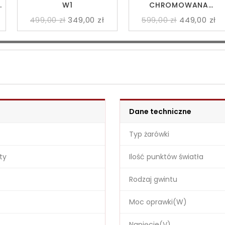
N
W1
CHROMOWANA
BROOKLYN L1
499,00 zł
349,00 zł
599,00 zł
449,00 zł
Dane techniczne
Typ żarówki
ty
Ilość punktów światła
Rodzaj gwintu
Moc oprawki(W)
Napięcie(V)