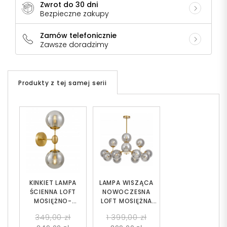
Zwrot do 30 dni
Bezpieczne zakupy
Zamów telefonicznie
Zawsze doradzimy
Produkty z tej samej serii
KINKIET LAMPA
LAMPA WISZĄCA
ŚCIENNA LOFT
NOWOCZESNA
MOSIĘŻNO-
LOFT MOSIĘŻNA
DYMIONA ZODIAK
ZODIAK W12
349,00 zł
1 399,00 zł
W2