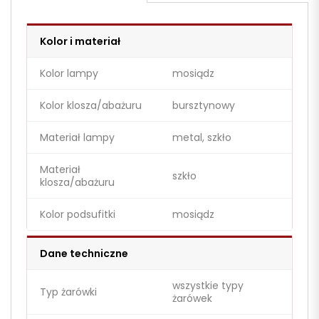
Kolor i materiał
Kolor lampy
mosiądz
Kolor klosza/abażuru
bursztynowy
Materiał lampy
metal, szkło
Materiał
szkło
klosza/abażuru
Kolor podsufitki
mosiądz
Dane techniczne
wszystkie typy
Typ żarówki
żarówek