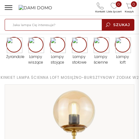
0
0
Kontakt
Lista życzeń
Koszyk
SZUKAJ
Żyrandole
Lampy
Lampy
Lampy
Lampy
Lampy
wiszące
stojące
stołowe
ścienne
loft
KINKIET LAMPA ŚCIENNA LOFT MOSIĘŻNO-BURSZTYNOWY ZODIAK W2