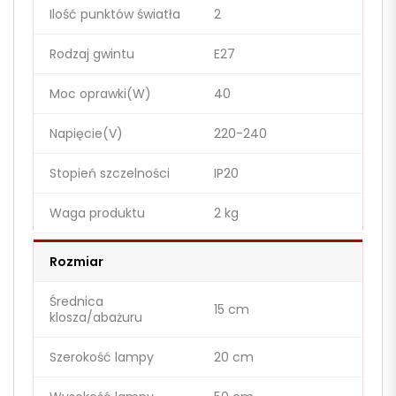
Ilość punktów światła
2
Rodzaj gwintu
E27
Moc oprawki(W)
40
Napięcie(V)
220-240
Stopień szczelności
IP20
Waga produktu
2 kg
Rozmiar
Średnica
15 cm
klosza/abażuru
Szerokość lampy
20 cm