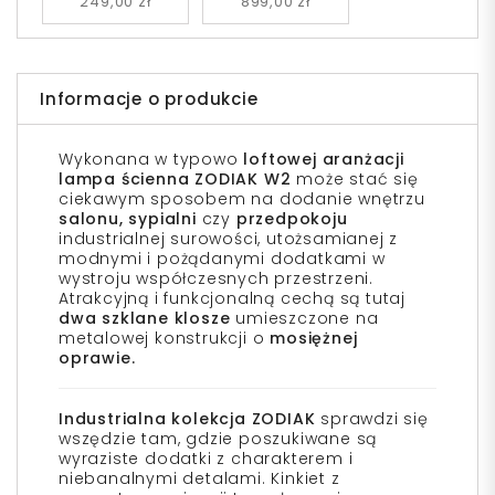
249,00 zł
899,00 zł
Informacje o produkcie
Wykonana w typowo
loftowej aranżacji
lampa ścienna ZODIAK W2
może stać się
ciekawym sposobem na dodanie wnętrzu
salonu, sypialni
czy
przedpokoju
industrialnej surowości, utożsamianej z
modnymi i pożądanymi dodatkami w
wystroju współczesnych przestrzeni.
Atrakcyjną i funkcjonalną cechą są tutaj
dwa szklane klosze
umieszczone na
metalowej konstrukcji o
mosiężnej
oprawie.
Industrialna kolekcja ZODIAK
sprawdzi się
wszędzie tam, gdzie poszukiwane są
wyraziste dodatki z charakterem i
niebanalnymi detalami. Kinkiet z