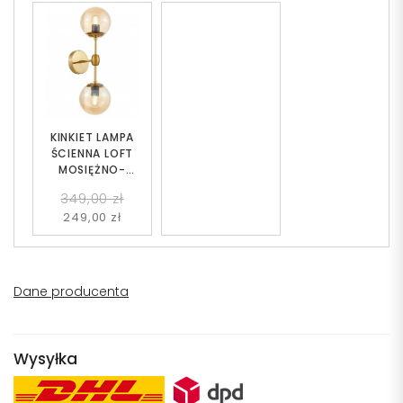
KINKIET LAMPA
ŚCIENNA LOFT
MOSIĘŻNO-
BURSZTYNOWY
349,00 zł
ZODIAK W2
249,00 zł
Dane producenta
Wysyłka