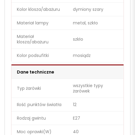
Kolor klosza/abażuru
dymiony szary
Materiał lampy
metal, szkło
Materiał
szkło
klosza/abażuru
Kolor podsufitki
mosiądz
Dane techniczne
wszystkie typy
Typ żarówki
żarówek
Ilość punktów światła
12
Rodzaj gwintu
E27
Moc oprawki(W)
40