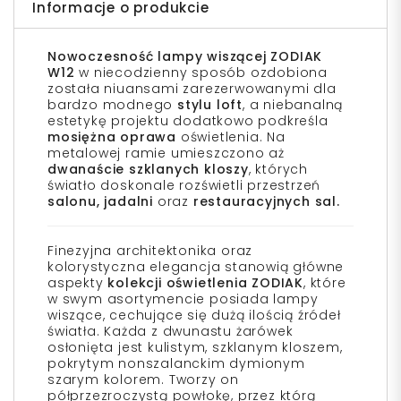
Informacje o produkcie
Nowoczesność lampy wiszącej ZODIAK
W12
w niecodzienny sposób ozdobiona
została niuansami zarezerwowanymi dla
bardzo modnego
stylu loft
, a niebanalną
estetykę projektu dodatkowo podkreśla
mosiężna oprawa
oświetlenia. Na
metalowej ramie umieszczono aż
dwanaście szklanych kloszy
, których
światło doskonale rozświetli przestrzeń
salonu, jadalni
oraz
restauracyjnych sal.
Finezyjna architektonika oraz
kolorystyczna elegancja stanowią główne
aspekty
kolekcji oświetlenia ZODIAK
, które
w swym asortymencie posiada lampy
wiszące, cechujące się dużą ilością źródeł
światła. Każda z dwunastu żarówek
osłonięta jest kulistym, szklanym kloszem,
pokrytym nonszalanckim dymionym
szarym kolorem. Tworzy on
półprzezroczystą powłokę, przez którą