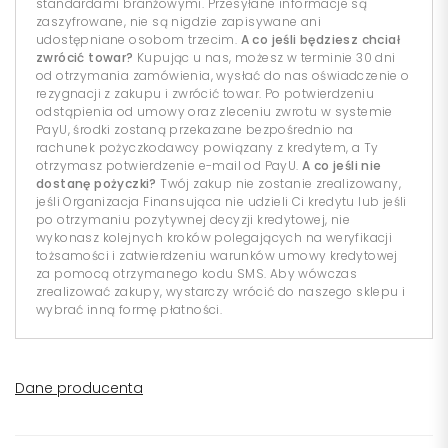
standardami branżowymi. Przesyłane informacje są
zaszyfrowane, nie są nigdzie zapisywane ani
udostępniane osobom trzecim.
A co jeśli będziesz chciał
zwrócić towar?
Kupując u nas, możesz w terminie 30 dni
od otrzymania zamówienia, wysłać do nas oświadczenie o
rezygnacji z zakupu i zwrócić towar. Po potwierdzeniu
odstąpienia od umowy oraz zleceniu zwrotu w systemie
PayU, środki zostaną przekazane bezpośrednio na
rachunek pożyczkodawcy powiązany z kredytem, a Ty
otrzymasz potwierdzenie e-mail od PayU.
A co jeśli nie
dostanę pożyczki?
Twój zakup nie zostanie zrealizowany,
jeśli Organizacja Finansująca nie udzieli Ci kredytu lub jeśli
po otrzymaniu pozytywnej decyzji kredytowej, nie
wykonasz kolejnych kroków polegających na weryfikacji
tożsamości i zatwierdzeniu warunków umowy kredytowej
za pomocą otrzymanego kodu SMS. Aby wówczas
zrealizować zakupy, wystarczy wrócić do naszego sklepu i
wybrać inną formę płatności.
Dane producenta