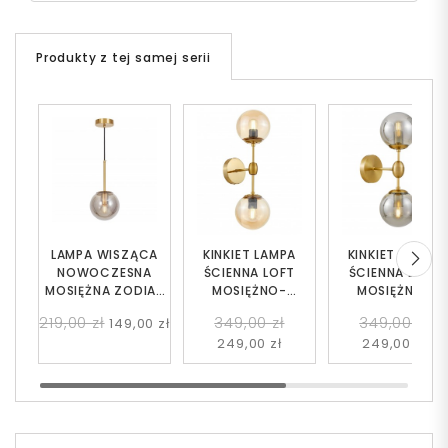
Produkty z tej samej serii
LAMPA WISZĄCA
KINKIET LAMPA
KINKIET LAMPA
NOWOCZESNA
ŚCIENNA LOFT
ŚCIENNA LOFT
MOSIĘŻNA ZODIAK
MOSIĘŻNO-
MOSIĘŻNO-
D15
BURSZTYNOWY
DYMIONA ZODIA
219,00 zł
349,00 zł
349,00 zł
149,00 zł
ZODIAK W2
W2
249,00 zł
249,00 zł