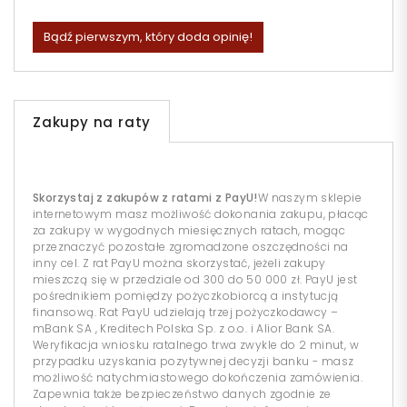
Bądź pierwszym, który doda opinię!
Zakupy na raty
Skorzystaj z zakupów z ratami z PayU!
W naszym sklepie
internetowym masz możliwość dokonania zakupu, płacąc
za zakupy w wygodnych miesięcznych ratach, mogąc
przeznaczyć pozostałe zgromadzone oszczędności na
inny cel. Z rat PayU można skorzystać, jeżeli zakupy
mieszczą się w przedziale od 300 do 50 000 zł. PayU jest
pośrednikiem pomiędzy pożyczkobiorcą a instytucją
finansową. Rat PayU udzielają trzej pożyczkodawcy –
mBank SA , Kreditech Polska Sp. z o.o. i Alior Bank SA.
Weryfikacja wniosku ratalnego trwa zwykle do 2 minut, w
przypadku uzyskania pozytywnej decyzji banku - masz
możliwość natychmiastowego dokończenia zamówienia.
Zapewnia także bezpieczeństwo danych zgodnie ze