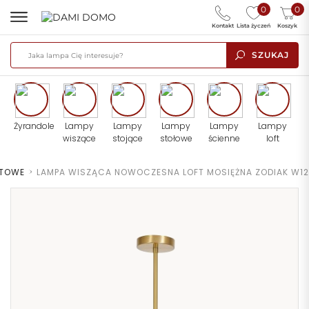
0
0
Kontakt
Lista życzeń
Koszyk
SZUKAJ
Żyrandole
Lampy
Lampy
Lampy
Lampy
Lampy
wiszące
stojące
stołowe
ścienne
loft
ITOWE
>
LAMPA WISZĄCA NOWOCZESNA LOFT MOSIĘŻNA ZODIAK W12