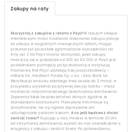
Zakupy na raty
Skorzystaj z zakupów z ratami z PayU!
W naszym sklepie
internetowym masz możliwość dokonania zakupu, płacąc
za zakupy w wygodnych miesięcznych ratach, mogąc
przeznaczyć pozostałe zgromadzone oszczędności na
inny cel. Z rat PayU można skorzystać, jeżeli zakupy
mieszczą się w przedziale od 300 do 50 000 zł. PayU jest
pośrednikiem pomiędzy pożyczkobiorcą a instytucją
finansową. Rat PayU udzielają trzej pożyczkodawcy –
mBank SA , Kreditech Polska Sp. z o.o. i Alior Bank SA.
Weryfikacja wniosku ratalnego trwa zwykle do 2 minut, w
przypadku uzyskania pozytywnej decyzji banku - masz
możliwość natychmiastowego dokończenia zamówienia.
Zapewnia także bezpieczeństwo danych zgodnie ze
standardami branżowymi. Przesyłane informacje są
zaszyfrowane, nie są nigdzie zapisywane ani
udostępniane osobom trzecim.
A co jeśli będziesz chciał
zwrócić towar?
Kupując u nas, możesz w terminie 30 dni
od otrzymania zamówienia, wysłać do nas oświadczenie o
rezygnacji z zakupu i zwrócić towar. Po potwierdzeniu