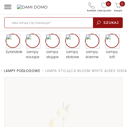
0
0
Kontakt
Lista życzeń
Koszyk
SZUKAJ
Żyrandole
Lampy
Lampy
Lampy
Lampy
Lampy
wiszące
stojące
stołowe
ścienne
loft
>
LAMPY PODŁOGOWE
>
LAMPA STOJĄCA BLOOM WHITE ALDEX 1091A