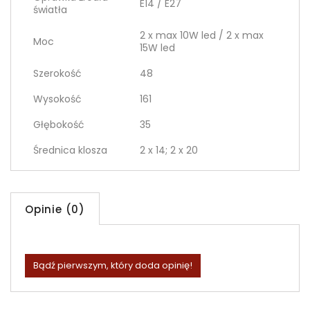
E14 / E27
światła
2 x max 10W led / 2 x max
Moc
15W led
Szerokość
48
Wysokość
161
Głębokość
35
Średnica klosza
2 x 14; 2 x 20
Opinie (0)
Bądź pierwszym, który doda opinię!