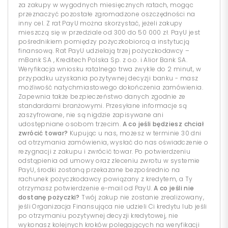
za zakupy w wygodnych miesięcznych ratach, mogąc
przeznaczyć pozostałe zgromadzone oszczędności na
inny cel. Z rat PayU można skorzystać, jeżeli zakupy
mieszczą się w przedziale od 300 do 50 000 zł. PayU jest
pośrednikiem pomiędzy pożyczkobiorcą a instytucją
finansową. Rat PayU udzielają trzej pożyczkodawcy –
mBank SA , Kreditech Polska Sp. z o.o. i Alior Bank SA.
Weryfikacja wniosku ratalnego trwa zwykle do 2 minut, w
przypadku uzyskania pozytywnej decyzji banku - masz
możliwość natychmiastowego dokończenia zamówienia.
Zapewnia także bezpieczeństwo danych zgodnie ze
standardami branżowymi. Przesyłane informacje są
zaszyfrowane, nie są nigdzie zapisywane ani
udostępniane osobom trzecim.
A co jeśli będziesz chciał
zwrócić towar?
Kupując u nas, możesz w terminie 30 dni
od otrzymania zamówienia, wysłać do nas oświadczenie o
rezygnacji z zakupu i zwrócić towar. Po potwierdzeniu
odstąpienia od umowy oraz zleceniu zwrotu w systemie
PayU, środki zostaną przekazane bezpośrednio na
rachunek pożyczkodawcy powiązany z kredytem, a Ty
otrzymasz potwierdzenie e-mail od PayU.
A co jeśli nie
dostanę pożyczki?
Twój zakup nie zostanie zrealizowany,
jeśli Organizacja Finansująca nie udzieli Ci kredytu lub jeśli
po otrzymaniu pozytywnej decyzji kredytowej, nie
wykonasz kolejnych kroków polegających na weryfikacji