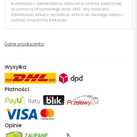
tożsamości i zatwierdzeniu warunków umowy kredytowej
za pomocą otrzymanego kodu SMS. Aby wówczas
zrealizować zakupy, wystarczy wrócić do naszego sklepu i
wybrać inną formę płatności.
Dane producenta
Wysyłka
Płatności
Opinie