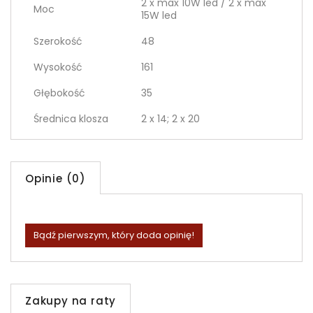
2 x max 10W led / 2 x max
Moc
15W led
Szerokość
48
Wysokość
161
Głębokość
35
Średnica klosza
2 x 14; 2 x 20
Opinie (0)
Bądź pierwszym, który doda opinię!
Zakupy na raty