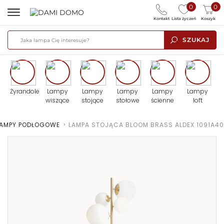
0
0
Kontakt
Lista życzeń
Koszyk
SZUKAJ
Żyrandole
Lampy
Lampy
Lampy
Lampy
Lampy
wiszące
stojące
stołowe
ścienne
loft
LAMPY PODŁOGOWE
>
LAMPA STOJĄCA BLOOM BRASS ALDEX 1091A40