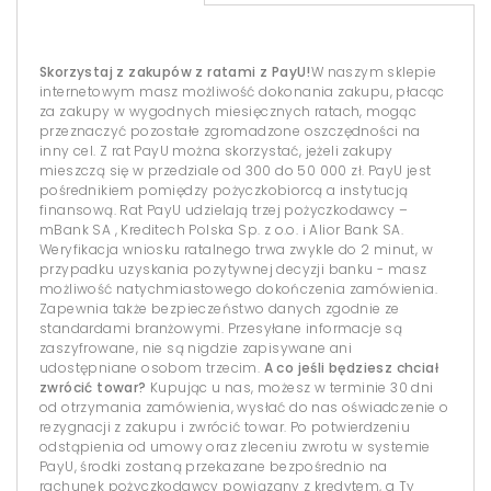
Skorzystaj z zakupów z ratami z PayU!
W naszym sklepie
internetowym masz możliwość dokonania zakupu, płacąc
za zakupy w wygodnych miesięcznych ratach, mogąc
przeznaczyć pozostałe zgromadzone oszczędności na
inny cel. Z rat PayU można skorzystać, jeżeli zakupy
mieszczą się w przedziale od 300 do 50 000 zł. PayU jest
pośrednikiem pomiędzy pożyczkobiorcą a instytucją
finansową. Rat PayU udzielają trzej pożyczkodawcy –
mBank SA , Kreditech Polska Sp. z o.o. i Alior Bank SA.
Weryfikacja wniosku ratalnego trwa zwykle do 2 minut, w
przypadku uzyskania pozytywnej decyzji banku - masz
możliwość natychmiastowego dokończenia zamówienia.
Zapewnia także bezpieczeństwo danych zgodnie ze
standardami branżowymi. Przesyłane informacje są
zaszyfrowane, nie są nigdzie zapisywane ani
udostępniane osobom trzecim.
A co jeśli będziesz chciał
zwrócić towar?
Kupując u nas, możesz w terminie 30 dni
od otrzymania zamówienia, wysłać do nas oświadczenie o
rezygnacji z zakupu i zwrócić towar. Po potwierdzeniu
odstąpienia od umowy oraz zleceniu zwrotu w systemie
PayU, środki zostaną przekazane bezpośrednio na
rachunek pożyczkodawcy powiązany z kredytem, a Ty