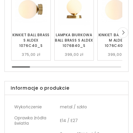
KINKIET BALL BRASS
LAMPKA BIURKOWA
KINKIET BALL BRA
S ALDEX
BALL BRASS S ALDEX
M ALDEX
1076C40_S
1076B40_S
1076C40_M
375,00 zł
399,00 zł
399,00 zł
Informacje o produkcie
Wykończenie
metal / szkło
Oprawka źródła
E14 / E27
światła