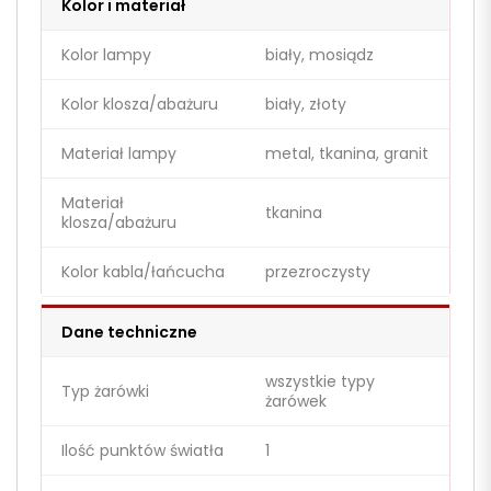
Kolor i materiał
Kolor lampy
biały, mosiądz
Kolor klosza/abażuru
biały, złoty
Materiał lampy
metal, tkanina, granit
Materiał
tkanina
klosza/abażuru
Kolor kabla/łańcucha
przezroczysty
Dane techniczne
wszystkie typy
Typ żarówki
żarówek
Ilość punktów światła
1