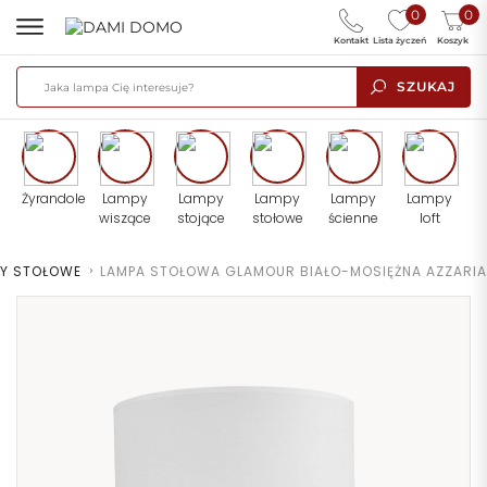
0
0
Kontakt
Lista życzeń
Koszyk
SZUKAJ
Żyrandole
Lampy
Lampy
Lampy
Lampy
Lampy
wiszące
stojące
stołowe
ścienne
loft
PY STOŁOWE
>
LAMPA STOŁOWA GLAMOUR BIAŁO-MOSIĘŻNA AZZARIA