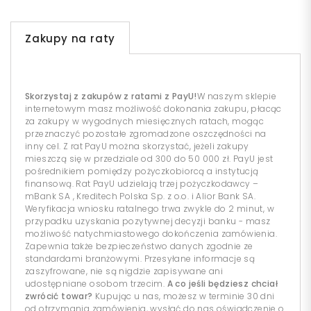
Zakupy na raty
Skorzystaj z zakupów z ratami z PayU!
W naszym sklepie
internetowym masz możliwość dokonania zakupu, płacąc
za zakupy w wygodnych miesięcznych ratach, mogąc
przeznaczyć pozostałe zgromadzone oszczędności na
inny cel. Z rat PayU można skorzystać, jeżeli zakupy
mieszczą się w przedziale od 300 do 50 000 zł. PayU jest
pośrednikiem pomiędzy pożyczkobiorcą a instytucją
finansową. Rat PayU udzielają trzej pożyczkodawcy –
mBank SA , Kreditech Polska Sp. z o.o. i Alior Bank SA.
Weryfikacja wniosku ratalnego trwa zwykle do 2 minut, w
przypadku uzyskania pozytywnej decyzji banku - masz
możliwość natychmiastowego dokończenia zamówienia.
Zapewnia także bezpieczeństwo danych zgodnie ze
standardami branżowymi. Przesyłane informacje są
zaszyfrowane, nie są nigdzie zapisywane ani
udostępniane osobom trzecim.
A co jeśli będziesz chciał
zwrócić towar?
Kupując u nas, możesz w terminie 30 dni
od otrzymania zamówienia, wysłać do nas oświadczenie o