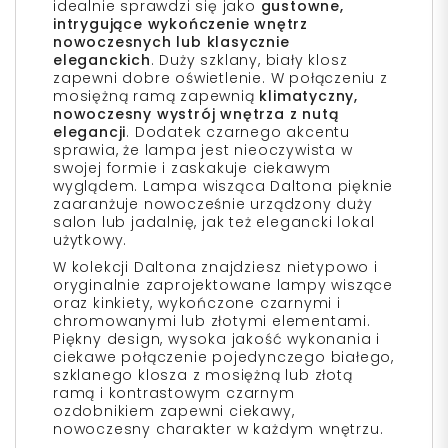
idealnie sprawdzi się jako
gustowne,
intrygujące wykończenie wnętrz
nowoczesnych lub klasycznie
eleganckich
. Duży szklany, biały klosz
zapewni dobre oświetlenie. W połączeniu z
mosiężną ramą zapewnią
klimatyczny,
nowoczesny wystrój wnętrza z nutą
elegancji
. Dodatek czarnego akcentu
sprawia, że lampa jest nieoczywista w
swojej formie i zaskakuje ciekawym
wyglądem. Lampa wisząca Daltona pięknie
zaaranżuje nowocześnie urządzony duży
salon lub jadalnię, jak też elegancki lokal
użytkowy.
W kolekcji Daltona znajdziesz nietypowo i
oryginalnie zaprojektowane lampy wiszące
oraz kinkiety, wykończone czarnymi i
chromowanymi lub złotymi elementami.
Piękny design, wysoka jakość wykonania i
ciekawe połączenie pojedynczego białego,
szklanego klosza z mosiężną lub złotą
ramą i kontrastowym czarnym
ozdobnikiem zapewni ciekawy,
nowoczesny charakter w każdym wnętrzu.