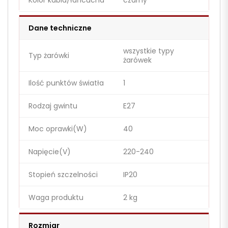
Kolor kabla/łańcucha
czarny
Dane techniczne
wszystkie typy
Typ żarówki
żarówek
Ilość punktów światła
1
Rodzaj gwintu
E27
Moc oprawki(W)
40
Napięcie(V)
220-240
Stopień szczelności
IP20
Waga produktu
2 kg
Rozmiar