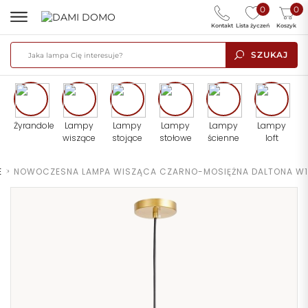
0
0
Kontakt
Lista życzeń
Koszyk
SZUKAJ
Żyrandole
Lampy
Lampy
Lampy
Lampy
Lampy
wiszące
stojące
stołowe
ścienne
loft
E
>
NOWOCZESNA LAMPA WISZĄCA CZARNO-MOSIĘŻNA DALTONA W1