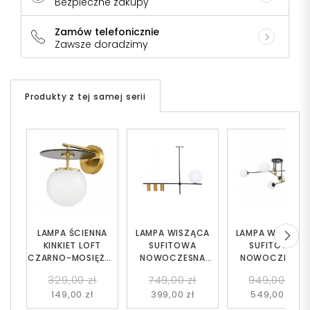
Bezpieczne zakupy
Zamów telefonicznie
Zawsze doradzimy
Produkty z tej samej serii
LAMPA ŚCIENNA
LAMPA WISZĄCA
LAMPA WISZĄC
KINKIET LOFT
SUFITOWA
SUFITOWA
CZARNO-MOSIĘŻNA
NOWOCZESNA
NOWOCZESNA
DALTONA
DRINO W4
BERSAGO W6
329,00 zł
749,00 zł
949,00 zł
149,00 zł
399,00 zł
549,00 zł