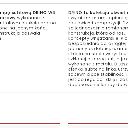
mpę sufitową DRINO W4
DRINO to kolekcja oświetl
oprawy
wykonanej z
swymi kształtami, opiera
ntralnym punkcie czarną
zestawień i kompozycji. D
czone na jednym końcu
są jednocześnie ramionami
nstrukcja pozwala
konstrukcją, która od raz
i.
koncepty wnętrzarskie. P
bezpośrednio do okrągłej 
pomocy ozdobnej, czarnej
skupia na sobie wszystkie p
szklanej otoczce kuli, a j
wykonane z metalu. Dłużs
cienką, subtelną linką, ut
zapewniające stabilność 
jest do regulacji dzięki z
dopasowanie lampy do wnę