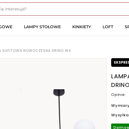
OGOWE
LAMPY STOŁOWE
KINKIETY
LOFT
S
A SUFITOWA NOWOCZESNA DRINO W4
EKSPRE
LAMP
DRIN
Opinie:
Wymiar
Wysyłka
Darmow