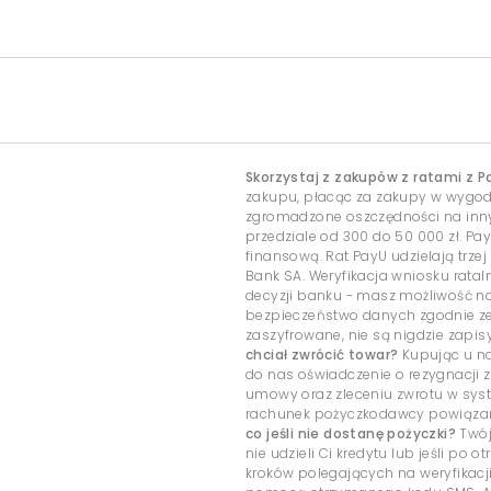
Skorzystaj z zakupów z ratami z P
zakupu, płacąc za zakupy w wygo
zgromadzone oszczędności na inny c
przedziale od 300 do 50 000 zł. Pa
finansową. Rat PayU udzielają trzej
Bank SA. Weryfikacja wniosku rata
decyzji banku - masz możliwość 
bezpieczeństwo danych zgodnie ze
zaszyfrowane, nie są nigdzie zap
chciał zwrócić towar?
Kupując u na
do nas oświadczenie o rezygnacji z
umowy oraz zleceniu zwrotu w sys
rachunek pożyczkodawcy powiązany
co jeśli nie dostanę pożyczki?
Twój
nie udzieli Ci kredytu lub jeśli po
kroków polegających na weryfikacj