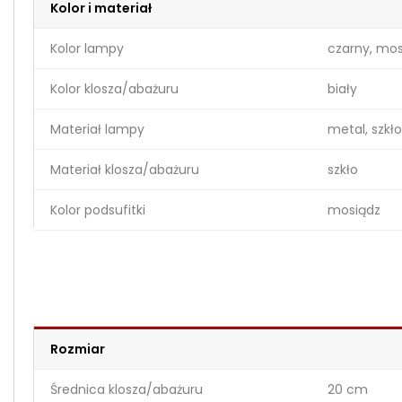
Kolor i materiał
Kolor lampy
czarny, mos
Kolor klosza/abażuru
biały
Materiał lampy
metal, szkło
Materiał klosza/abażuru
szkło
Kolor podsufitki
mosiądz
Rozmiar
Średnica klosza/abażuru
20 cm