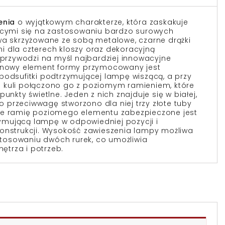
enia
o wyjątkowym charakterze, która zaskakuje
jącymi się na zastosowaniu bardzo surowych
wa skrzyżowane ze sobą metalowe, czarne drążki
 dla czterech kloszy oraz dekoracyjną
u przywodzi na myśl najbardziej innowacyjne
ionowy element formy przymocowany jest
podsufitki podtrzymującej lampę wiszącą, a przy
 kuli połączono go z poziomym ramieniem, które
unkty świetlne. Jeden z nich znajduje się w białej,
ako przeciwwagę stworzono dla niej trzy złote tuby
ze ramię poziomego elementu zabezpieczone jest
rzymującą lampę w odpowiedniej pozycji i
konstrukcji. Wysokość zawieszenia lampy możliwa
astosowaniu dwóch rurek, co umożliwia
trza i potrzeb.