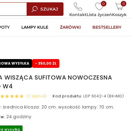
0
0
SZUKAJ
Kontakt
Lista życzeń
Koszyk
POTY
LAMPY KULE
ŻARÓWKI
BESTSELLERY
SOWA WYSYŁKA
- 350,00 ZŁ
A WISZĄCA SUFITOWA NOWOCZESNA
O W4
(1 opinia)
Kod produktu
:
LDP 6042-4 (BK+MD)
średnica klosza: 20 cm. wysokość lampy: 70 cm.
y
:
24 godziny
 w
:
a wysyłka