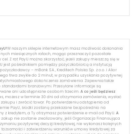
ayU!
W naszym sklepie internetowym masz możliwość dokonania
dnych miesięcznych ratach, mogąc przeznaczyć pozostałe
el. Z rat PayU można skorzystać, jeżeli zakupy mieszczą się w
yU jest pośrednikiem pomiędzy pożyczkobiorcą a instytucją
 pożyczkodawcy – mBank SA , Kreditech Polska Sp. z o.o. i Alior
lnego trwa zwykle do 2 minut, w przypadku uzyskania pozytywnej
natychmiastowego dokończenia zamówienia. Zapewnia także
 standardami branżowymi. Przesyłane informacje są
isywane ani udostępniane osobom trzecim.
A co jeśli będziesz
s, możesz w terminie 30 dni od otrzymania zamówienia, wysłać
 zakupu i zwrócić towar. Po potwierdzeniu odstąpienia od
temie PayU, środki zostaną przekazane bezpośrednio na
 z kredytem, a Ty otrzymasz potwierdzenie e-mail od PayU.
A
 zakup nie zostanie zrealizowany, jeśli Organizacja Finansująca
 otrzymaniu pozytywnej decyzji kredytowej, nie wykonasz kolejnych
i tożsamości i zatwierdzeniu warunków umowy kredytowej za