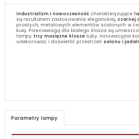
Industrializm i nowoczesność
charakteryzujące
la
są rezultatem zastosowania eleganckiej,
czarnej 
prostych, metalowych elementów scalonych w ce
kulą. Przeciwwagą dla białego klosza są umiesz
lampy
trzy mosiężne klosze
tuby. Innowacyjna ko
udekorować i doświetlić przestrzeń
salonu i jadaln
Parametry lampy