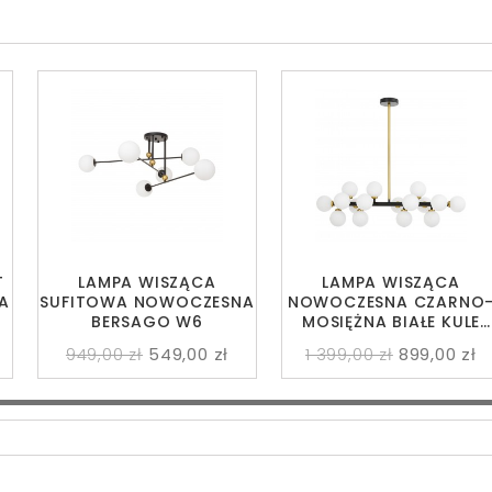
T
LAMPA WISZĄCA
LAMPA WISZĄCA
A
SUFITOWA NOWOCZESNA
NOWOCZESNA CZARNO
BERSAGO W6
MOSIĘŻNA BIAŁE KULE
PETRICA 16
949,00 zł
549,00 zł
1 399,00 zł
899,00 zł